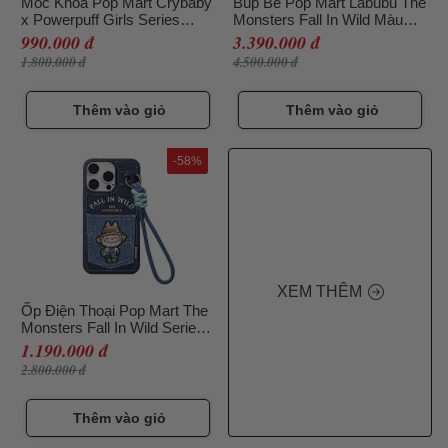
Móc Khóa Pop Mart Crybaby
Búp Bê Pop Mart Labubu The
x Powerpuff Girls Series
Monsters Fall In Wild Màu
Vinyl Face Bag Charm
Xanh Denim Size 40
990.000 đ
3.390.000 đ
Bunny Blossom Màu Hồng
1.800.000 đ
4.500.000 đ
Thêm vào giỏ
Thêm vào giỏ
-58%
XEM THÊM
Ốp Điện Thoại Pop Mart The
Monsters Fall In Wild Series-
Lanyard Phone Case iPhone
1.190.000 đ
15 Pro Max Màu Xanh Navy
2.800.000 đ
Thêm vào giỏ