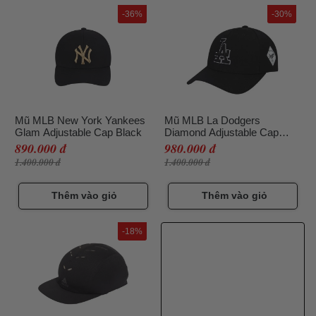
-36%
-30%
Mũ MLB New York Yankees
Mũ MLB La Dodgers
Glam Adjustable Cap Black
Diamond Adjustable Cap
Màu Đen
890.000 đ
980.000 đ
1.400.000 đ
1.400.000 đ
Thêm vào giỏ
Thêm vào giỏ
-18%