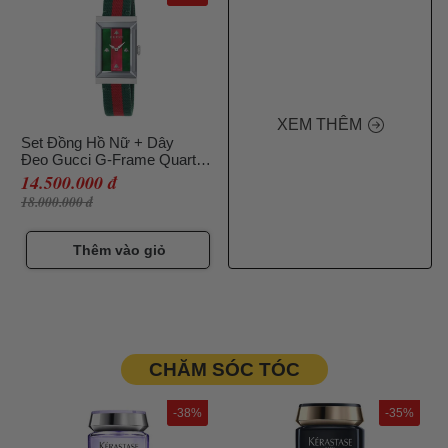
XEM THÊM
Set Đồng Hồ Nữ + Dây
Đeo Gucci G-Frame Quartz
Ladies Watch YA147404 Màu
14.500.000 đ
Xanh Green
18.000.000 đ
Thêm vào giỏ
CHĂM SÓC TÓC
-38%
-35%