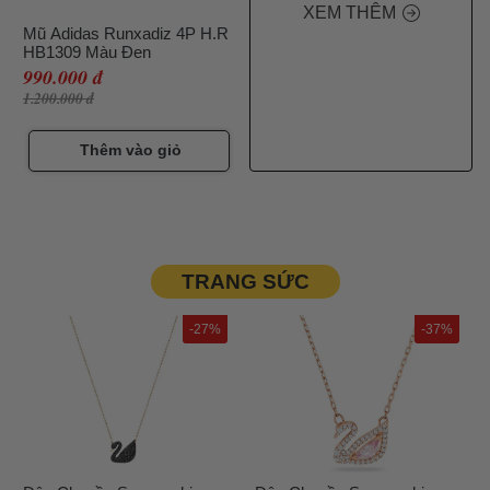
XEM THÊM
Mũ Adidas Runxadiz 4P H.R
HB1309 Màu Đen
990.000 đ
1.200.000 đ
Thêm vào giỏ
TRANG SỨC
-27%
-37%