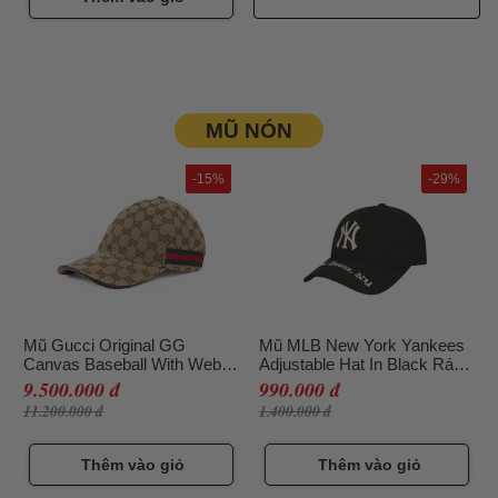
MŨ NÓN
-15%
-29%
Mũ Gucci Original GG
Mũ MLB New York Yankees
Canvas Baseball With Web
Adjustable Hat In Black Rách
Beige Size L
Viền
9.500.000 đ
990.000 đ
11.200.000 đ
1.400.000 đ
Thêm vào giỏ
Thêm vào giỏ