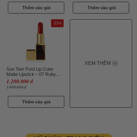
Thêm vào giỏ
Thêm vào giỏ
-33%
XEM THÊM
Son Tom Ford Lip Color
Matte Lipstick – 07 Ruby
Rush
1.280.000 đ
1.900.000 đ
Thêm vào giỏ