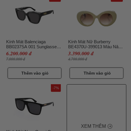
Kính Mát Balenciaga
Kính Mát Nữ Burberry
BB0237SA 001 Sunglasses
BE4370U-399013 Màu Nâu
Màu Đen Hoạ Tiết Vân Đá
Be
6.200.000 đ
3.390.000 đ
7.000.000 đ
4.700.000 đ
Thêm vào giỏ
Thêm vào giỏ
-7%
XEM THÊM