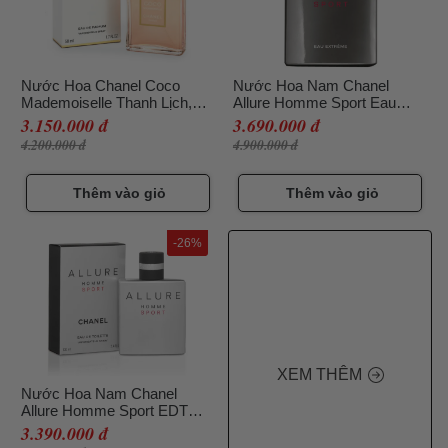
Nước Hoa Chanel Coco
Nước Hoa Nam Chanel
Mademoiselle Thanh Lịch,
Allure Homme Sport Eau
50ml
Extreme Thơm Lâu, 100ml
3.150.000 đ
3.690.000 đ
4.200.000 đ
4.900.000 đ
Thêm vào giỏ
Thêm vào giỏ
-26%
XEM THÊM
Nước Hoa Nam Chanel
Allure Homme Sport EDT
100ml
3.390.000 đ