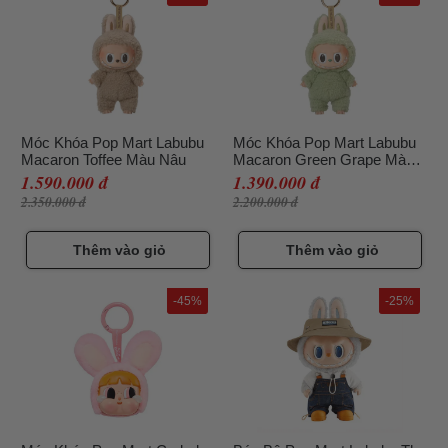
Móc Khóa Pop Mart Labubu
Móc Khóa Pop Mart Labubu
Macaron Toffee Màu Nâu
Macaron Green Grape Màu
Xanh Lá
1.590.000 đ
1.390.000 đ
2.350.000 đ
2.200.000 đ
Thêm vào giỏ
Thêm vào giỏ
-45%
-25%