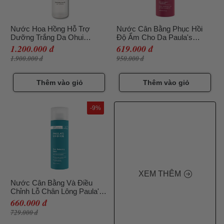
Nước Hoa Hồng Hỗ Trợ
Nước Cân Bằng Phục Hồi
Dưỡng Trắng Da Ohui
Độ Ẩm Cho Da Paula's
Extreme White Skin Softener
Choice Skin Recovery
1.200.000 đ
619.000 đ
Enriched Calming Toner
1.900.000 đ
950.000 đ
190ml
Thêm vào giỏ
Thêm vào giỏ
-9%
XEM THÊM
Nước Cân Bằng Và Điều
Chỉnh Lỗ Chân Lông Paula's
Choice Skin Balancing Pore
660.000 đ
Reducing Toner 190ml CT
729.000 đ