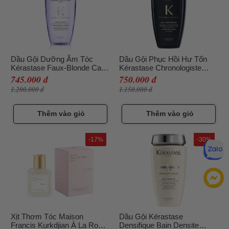
Dầu Gội Dưỡng Ẩm Tóc
Dầu Gội Phục Hồi Hư Tổn
Kérastase Faux-Blonde Care
Kérastase Chronologiste
Bain Lumière Blond Absolu
Bain Révitalisant 250ml
745.000 đ
750.000 đ
250ml
1.200.000 đ
1.150.000 đ
Thêm vào giỏ
Thêm vào giỏ
-17%
-30%
Xịt Thơm Tóc Maison
Dầu Gội Kérastase
Francis Kurkdjian À La Rose
Densifique Bain Densite