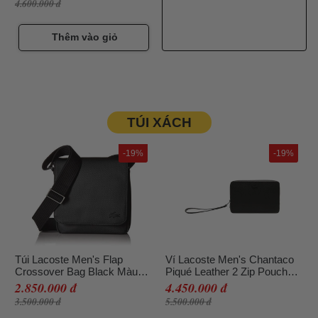
4.600.000 đ
Thêm vào giỏ
TÚI XÁCH
-19%
-19%
Túi Lacoste Men's Flap
Ví Lacoste Men's Chantaco
Crossover Bag Black Màu
Piqué Leather 2 Zip Pouch
Đen
Black NH2922CE Màu Đen
2.850.000 đ
4.450.000 đ
3.500.000 đ
5.500.000 đ