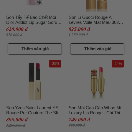
Son Tẩy Tế Bào Chết Môi
Son Lì Gucci Rouge À
Dior Addict Lip Sugar Scrub
Lèvres Voile Mat Màu 302
Sweet Exfoliating Balm
Agatha Orange Màu Cam
620.000 đ
825.000 đ
920.000 đ
1.250.000 đ
Thêm vào giỏ
Thêm vào giỏ
-25%
-24%
Son Yves Saint Laurent YSL
Son Môi Cao Cấp Whoo Mi
Rouge Pur Couture The Slim
Luxury Lip Rouge - Cải Thiện
Màu 21 - Rouge Paradoxe -
Nếp Nhăn, Sắc Son Rực Rỡ
895.000 đ
749.000 đ
Đỏ Mận
#15 Ruby Pink
1.200.000 đ
980.000 đ