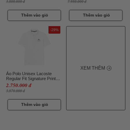
3.800.000 đ
7.980.000 đ
Navy Size L
Thêm vào giỏ
Thêm vào giỏ
-29%
XEM THÊM
Áo Polo Unisex Lacoste
Regular Fit Signature Print
Stretch Piqué PH1136 51 001
2.750.000 đ
Màu Trắng Size S
3.870.000 đ
Thêm vào giỏ