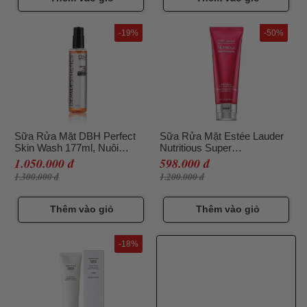
-19%
-50%
Sữa Rửa Mặt DBH Perfect
Sữa Rửa Mặt Estée Lauder
Skin Wash 177ml, Nuôi
Nutritious Super
Dưỡng Da
Pomegranate Radiant Energy
1.050.000 đ
598.000 đ
2 In 1 Cleansing Foam 125ml
1.300.000 đ
1.200.000 đ
Thêm vào giỏ
Thêm vào giỏ
-18%