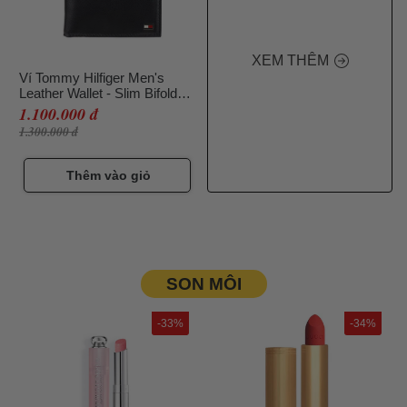
XEM THÊM
Ví Tommy Hilfiger Men's
Leather Wallet - Slim Bifold
With 6 Credit Card Màu Đen
1.100.000 đ
1.300.000 đ
Thêm vào giỏ
SON MÔI
-33%
-34%