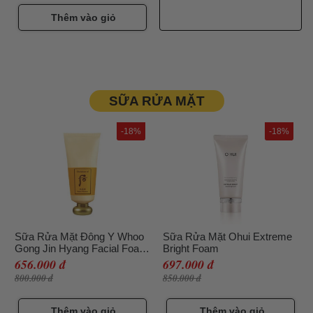
Thêm vào giỏ
SỮA RỬA MẶT
-18%
-18%
Sữa Rửa Mặt Đông Y Whoo
Sữa Rửa Mặt Ohui Extreme
Gong Jin Hyang Facial Foam
Bright Foam
Cleanser - Làm Sạch &
656.000 đ
697.000 đ
Dưỡng Ẩm
800.000 đ
850.000 đ
Thêm vào giỏ
Thêm vào giỏ