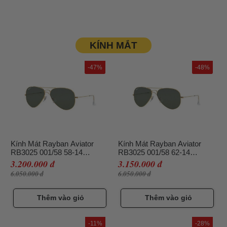
KÍNH MẮT
-47%
-48%
Kính Mát Rayban Aviator
Kính Mát Rayban Aviator
RB3025 001/58 58-14
RB3025 001/58 62-14
Polarized Xanh Green Size
Polarized Màu Xanh Green
3.200.000 đ
3.150.000 đ
58
Size 62
6.050.000 đ
6.050.000 đ
Thêm vào giỏ
Thêm vào giỏ
-11%
-28%