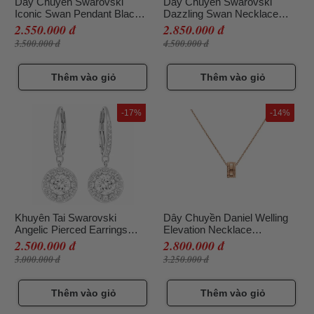
Dây Chuyền Swarovski
Dây Chuyền Swarovski
Iconic Swan Pendant Black
Dazzling Swan Necklace
Rose-Gold Tone Plated
Multi-Colored Rose-Gold
2.550.000 đ
2.850.000 đ
5204134 Thiên Nga Lớn
Tone Plated 5469989
3.500.000 đ
4.500.000 đ
Thêm vào giỏ
Thêm vào giỏ
-17%
-14%
Khuyên Tai Swarovski
Dây Chuyền Daniel Welling
Angelic Pierced Earrings
Elevation Necklace
White Rhodium Plated
DW00400194 Màu Vàng
2.500.000 đ
2.800.000 đ
5142721 Màu Bạc
Hồng
3.000.000 đ
3.250.000 đ
Thêm vào giỏ
Thêm vào giỏ