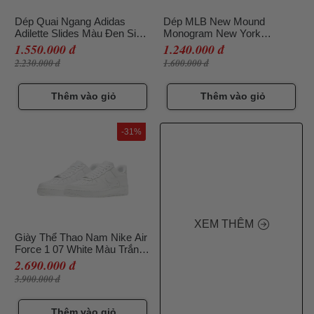
Dép Quai Ngang Adidas
Dép MLB New Mound
Adilette Slides Màu Đen Size
Monogram New York
40.5
Yankees 32SHHM111-50W
1.550.000 đ
1.240.000 đ
Màu Trắng Size 240
2.230.000 đ
1.600.000 đ
Thêm vào giỏ
Thêm vào giỏ
-31%
XEM THÊM
Giày Thể Thao Nam Nike Air
Force 1 07 White Màu Trắng
Size 40
2.690.000 đ
3.900.000 đ
Thêm vào giỏ