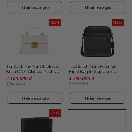
Thêm vào giỏ
Thêm vào giỏ
-20%
-18%
Túi Xách Tay Nữ Charles &
Túi Coach Nam Houston
Keith CNK Classic Push-
Flight Bag In Signature
Lock Top Handle Bag
Canvas Charcoal Màu Đen
2.160.000 đ
4.290.000 đ
50701030 Màu Trắng
2.700.000 đ
5.200.000 đ
Thêm vào giỏ
Thêm vào giỏ
-15%