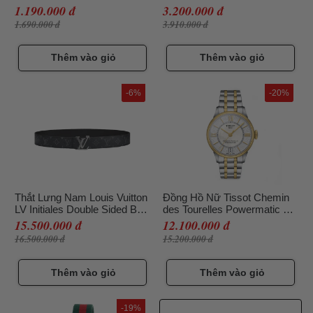
Đen
1.190.000 đ
3.200.000 đ
1.690.000 đ
3.910.000 đ
Thêm vào giỏ
Thêm vào giỏ
-6%
-20%
Thắt Lưng Nam Louis Vuitton
Đồng Hồ Nữ Tissot Chemin
LV Initiales Double Sided Belt
des Tourelles Powermatic 80
M9043 Bản 4cm Màu Xám
Lady T099.207.22.118.00
15.500.000 đ
12.100.000 đ
Đen Size 95
Màu Bạc Vàng
16.500.000 đ
15.200.000 đ
Thêm vào giỏ
Thêm vào giỏ
-19%