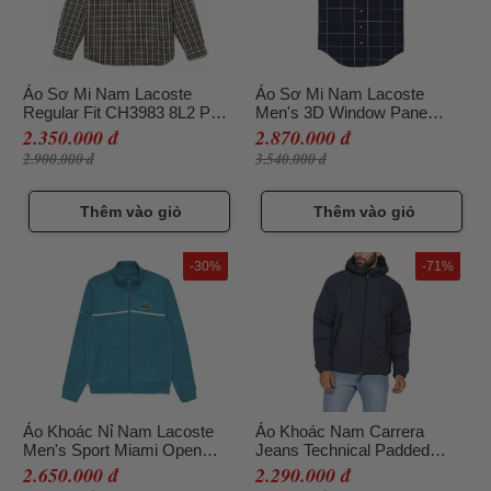
Áo Sơ Mi Nam Lacoste
Áo Sơ Mi Nam Lacoste
Regular Fit CH3983 8L2 Phối
Men's 3D Window Pane
Màu Size 38
Button Down Shirt CH2266-
2.350.000 đ
2.870.000 đ
166 Màu Xanh Navy Size 38
2.900.000 đ
3.540.000 đ
Thêm vào giỏ
Thêm vào giỏ
-30%
-71%
Áo Khoác Nỉ Nam Lacoste
Áo Khoác Nam Carrera
Men's Sport Miami Open
Jeans Technical Padded
Resistant Piqué Zip Jacket
Jacket With Hood And Zip
2.650.000 đ
2.290.000 đ
Màu Xanh Da Trời Size 5
409D1565X_687 Màu Xanh