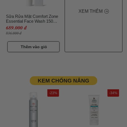
XEM THÊM
Sữa Rửa Mặt Comfort Zone
Essential Face Wash 150ml,
Dạng Bọt Dịu Nhẹ
689.000 đ
836.000 đ
Thêm vào giỏ
KEM CHỐNG NẮNG
-23%
-34%