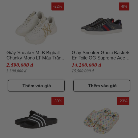
-22%
-8%
Giày Sneaker MLB Bigball
Giày Sneaker Gucci Baskets
Chunky Mono LT Màu Trắng
En Toile GG Supreme Ace
Size 240
Pour Homme Màu Xám Size
2.590.000 đ
14.200.000 đ
39.5
3.300.000 đ
15.500.000 đ
Thêm vào giỏ
Thêm vào giỏ
-30%
-23%