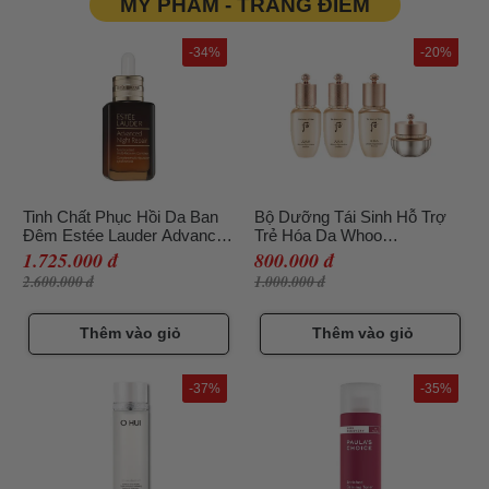
MỸ PHẨM - TRANG ĐIỂM
-34%
-20%
Tinh Chất Phục Hồi Da Ban
Bộ Dưỡng Tái Sinh Hỗ Trợ
Đêm Estée Lauder Advanced
Trẻ Hóa Da Whoo
Night Repair 50ml
Cheonyuldan Ultimate
1.725.000 đ
800.000 đ
Regenerating Gift Set Mini
2.600.000 đ
1.000.000 đ
4pcs SUM37
Thêm vào giỏ
Thêm vào giỏ
-37%
-35%