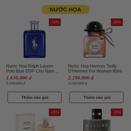
NƯỚC HOA
-35%
-28%
Nước Hoa Ralph Lauren
Nước Hoa Hermes Twilly
Polo Blue EDP Cho Nam
D'Hermes For Women 85ml
125ml
1.630.000 đ
2.290.000 đ
2.500.000 đ
3.200.000 đ
Thêm vào giỏ
Thêm vào giỏ
-25%
-25%