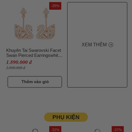
-35%
XEM THÊM
Khuyên Tai Swarovski Facet
Swan Pierced Earringswhite,
Rose-Gold Tone Plated
1.890.000 đ
5358058
2.900.000 đ
Thêm vào giỏ
PHỤ KIỆN
-32%
-37%