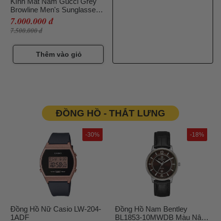
Kính Mát Nam Gucci Grey
Browline Men's Sunglasses
GG0748S 001 59 Màu Đen
7.000.000 đ
7.500.000 đ
Thêm vào giỏ
ĐỒNG HỒ - THẮT LƯNG
-30%
-18%
Đồng Hồ Nữ Casio LW-204-
Đồng Hồ Nam Bentley
1ADF
BL1853-10MWDB Màu Nâu