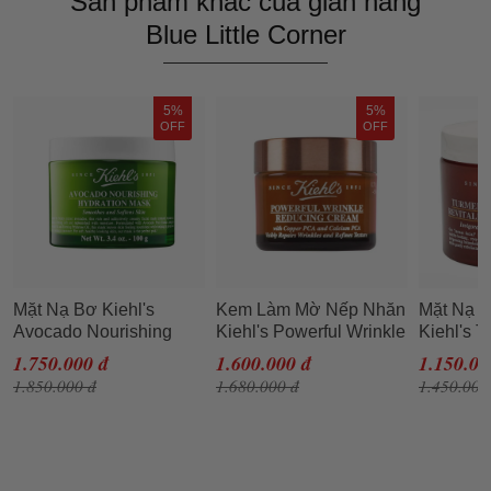
Sản phẩm khác của gian hàng
Blue Little Corner
5%
5%
OFF
OFF
Mặt Nạ Bơ Kiehl's
Kem Làm Mờ Nếp Nhăn
Mặt Nạ N
Avocado Nourishing
Kiehl's Powerful Wrinkle
Kiehl's T
Hydration Mask 100ml
Reducing Cream 50ml
Cranberr
1.750.000 đ
1.600.000 đ
1.150.00
Radianc
1.850.000 đ
1.680.000 đ
1.450.000
100ml