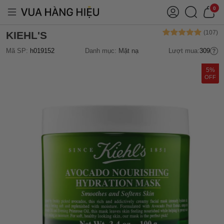
0
KIEHL'S
Mã SP:
h019152
Danh mục:
Mặt nạ
Lượt mua:
309
5%
OFF