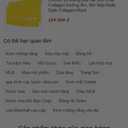
Collagen Dưỡng Ẩm, Mờ Nếp Nhăn
Daliv Collagen Mask
169.900 đ
Có thể bạn quan tâm
Kem chống nắng
Sữa rửa mặt
Đồng hồ
Túi xách hiệu
Mũ Gucci
Son MAC
Lăn khử mùi
MLB
Mua mỹ phẩm
Quà tặng
Trang Sức
quy trình các bước skincare
Kính mắt Cartier
Nước hoa
Son môi chính hãng
Giày MLB
Nước hoa Nữ Bán Chạy
Đồng hồ Seiko
Loa Marshall cao cấp
Kem chống nắng cho da