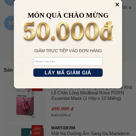
Phạm Khánh Huyền
17:08, 15/02/2024
Giao hàng nhanh đúng mẫu sẽ ủng hộ shop ưng lắm ạ
MÓN QUÀ CHÀO MỪNG
M
Mai Thùy Chi
17:58, 10/02/2024
Giao hàng nhanh mới đặt 2 ngày đã có
XEM THÊM
GIẢM TRỰC TIẾP VÀO ĐƠN HÀNG
Email
Sản phẩm tương tự
LẤY MÃ GIẢM GIÁ
MEDIHEAL
25%
Mặt Nạ Hỗ Trợ Dưỡng Sáng Da, Se Khít
OFF
Lỗ Chân Lông Mediheal Rose PDRN
Essential Mask (1 Hộp x 10 Miếng)
480.000 đ
640.000 đ
MARTIDERM
28%
Mặt Nạ Dưỡng Ẩm Sáng Da Martiderm
OFF