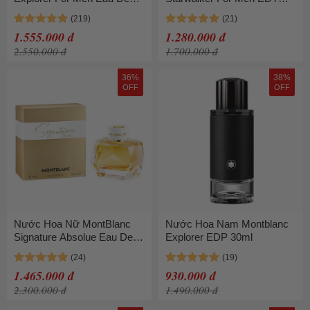
Parfum 100ml
Spray 75ml
1.555.000 đ
1.280.000 đ
2.550.000 đ
1.700.000 đ
36%
38%
OFF
OFF
Nước Hoa Nữ MontBlanc
Nước Hoa Nam Montblanc
Signature Absolue Eau De
Explorer EDP 30ml
Parfum Spray 90ml
1.465.000 đ
930.000 đ
2.300.000 đ
1.490.000 đ