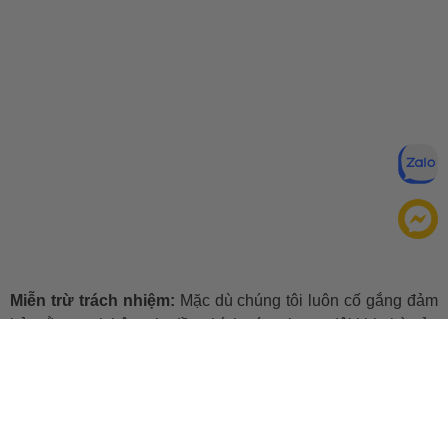
Miễn trừ trách nhiệm:
Mặc dù chúng tôi luôn cố gắng đảm
bảo rằng mọi thông tin đều chính xác, nhưng đôi khi nhà sản
xuất có thể thay đổi danh sách thành phần của sản phẩm.
Bao bì và thành phần trong thực tế có thể khác biệt với
những gì được mô tả trên website. Chúng tôi khuyến cáo
Montblanc Explorer Eau de Parfum
bạn không nên chỉ dựa trên thông tin được ghi trên website,
mà hãy luôn luôn đọc nhãn mác, cảnh báo và hướng dẫn sử