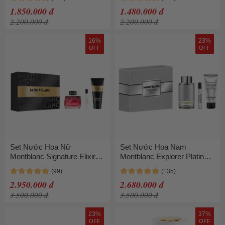
1.850.000 đ
1.480.000 đ
2.200.000 đ
2.200.000 đ
16%
23%
OFF
OFF
Set Nước Hoa Nữ
Set Nước Hoa Nam
Montblanc Signature Elixir
Montblanc Explorer Platinum
EDP 3 Món (90ml + 7.5ml +
3 Món (EDP 100ml + 7.5ml
Body Lotion 100ml)
+ Shower Gel 100ml)
2.950.000 đ
2.680.000 đ
3.500.000 đ
3.500.000 đ
23%
37%
OFF
OFF