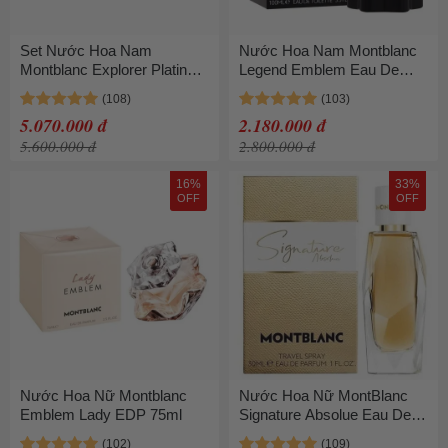
Set Nước Hoa Nam
Nước Hoa Nam Montblanc
Montblanc Explorer Platinum
Legend Emblem Eau De
EDP 100ml + 7.5ml Và Sữa
Toilette 100ml
Tắm Shower Gel 100ml (3
5.070.000 đ
2.180.000 đ
Món)
5.600.000 đ
2.800.000 đ
16%
33%
OFF
OFF
Nước Hoa Nữ Montblanc
Nước Hoa Nữ MontBlanc
Emblem Lady EDP 75ml
Signature Absolue Eau De
Parfum 30ml