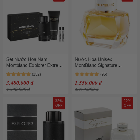
Set Nước Hoa Nam
Nước Hoa Unisex
Montblanc Explorer Extreme
MontBlanc Signature
Parfum 4 Món
Absolue EDP 90ml
3.480.000 đ
1.550.000 đ
4.500.000 đ
2.470.000 đ
33%
22%
OFF
OFF