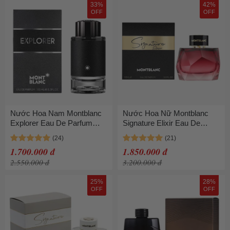
33%
42%
OFF
OFF
Nước Hoa Nam Montblanc
Nước Hoa Nữ Montblanc
Explorer Eau De Parfum
Signature Elixir Eau De
(EDP) 100ml
Parfum 90ml
1.700.000 đ
1.850.000 đ
2.550.000 đ
3.200.000 đ
25%
28%
OFF
OFF