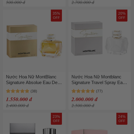
500.000 đ
2.700.000 đ
35%
20%
OFF
OFF
Nước Hoa Nữ MontBlanc
Nước Hoa Nữ Montblanc
Signature Absolue Eau De
Signature Travel Spray Eau
Parfum 90ml Sang Trọng,
De Parfum (EDP) 90ml
Cuốn Hút
1.550.000 đ
2.000.000 đ
2.400.000 đ
2.500.000 đ
23%
24%
OFF
OFF