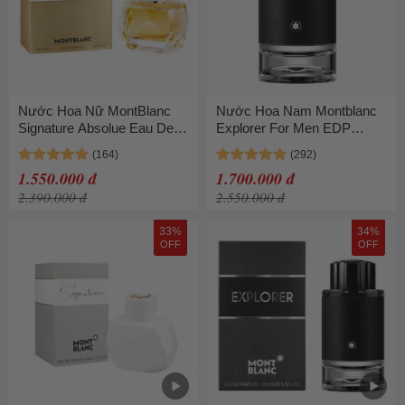
Nước Hoa Nữ MontBlanc
Nước Hoa Nam Montblanc
Signature Absolue Eau De
Explorer For Men EDP
Parfum 90ml
100ml
1.550.000 đ
1.700.000 đ
2.390.000 đ
2.550.000 đ
33%
34%
OFF
OFF