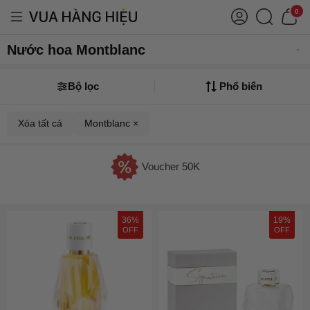
0
Nước hoa Montblanc
Bộ lọc
Phổ biến
Xóa tất cả
Montblanc ×
Voucher 50K
36%
19%
OFF
OFF