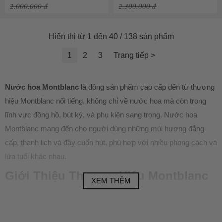
2.000.000 đ
2.300.000 đ
Hiển thị từ 1 đến 40 / 138 sản phẩm
1
2
3
Trang tiếp >
Nước hoa Montblanc
là dòng sản phẩm cao cấp đến từ thương
hiệu Montblanc nổi tiếng, không chỉ về nước hoa mà còn trong
lĩnh vực đồng hồ, bút ký, và phụ kiện sang trọng. Nước hoa
Montblanc mang đến cho người dùng những mùi hương đẳng
cấp, thanh lịch và đầy cuốn hút, phù hợp với nhiều phong cách và
lứa tuổi khác nhau.
Giới Thiệu Thương Hiệu Montblanc
XEM THÊM
Montblanc là một thương hiệu đến từ Đức, được thành lập vào
năm 1906 với mục tiêu ban đầu là sản xuất các dòng bút ký sang