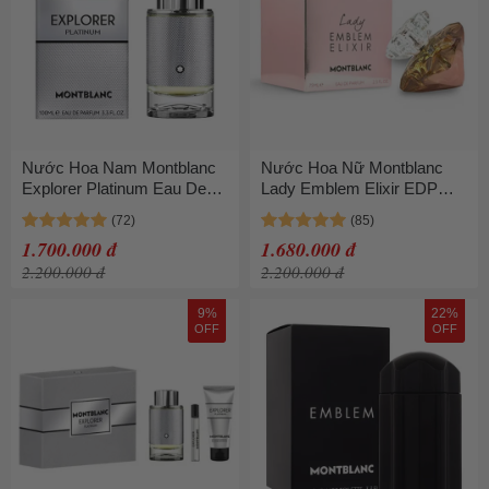
Nước Hoa Nam Montblanc
Nước Hoa Nữ Montblanc
Explorer Platinum Eau De
Lady Emblem Elixir EDP
Parfum (EDP) 100ml
Spray 75ml
1.700.000 đ
1.680.000 đ
2.200.000 đ
2.200.000 đ
9%
22%
OFF
OFF