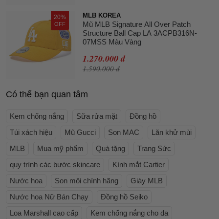
MLB KOREA
20%
Mũ MLB Signature All Over Patch
OFF
Structure Ball Cap LA 3ACPB316N-
07MSS Màu Vàng
1.270.000 đ
1.590.000 đ
Có thể bạn quan tâm
Kem chống nắng
Sữa rửa mặt
Đồng hồ
Túi xách hiệu
Mũ Gucci
Son MAC
Lăn khử mùi
MLB
Mua mỹ phẩm
Quà tặng
Trang Sức
quy trình các bước skincare
Kính mắt Cartier
Nước hoa
Son môi chính hãng
Giày MLB
Nước hoa Nữ Bán Chạy
Đồng hồ Seiko
Loa Marshall cao cấp
Kem chống nắng cho da