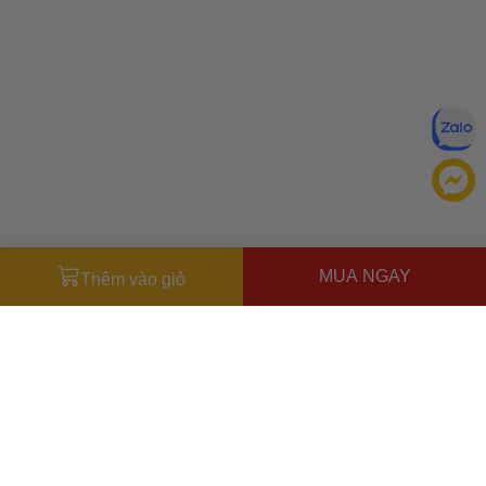
MUA NGAY
Thêm vào giỏ
Đăng ký để nhận ưu đãi qua email:
ĐĂNG KÝ
Chính sách bảo mật của
Bằng cách đăng ký, bạn đồng ý với
Ưu đãi dành cho bạn
chúng tôi
Miễn phí giao hàng
30.000đ
cho đơn hàng từ
500.000đ
(Áp
dụng tại nội thành Hà Nội & nội thành Hồ Chí Minh).
Lưu ý: Với các đơn hàng tại nội thành
Hà Nội
và nội thành