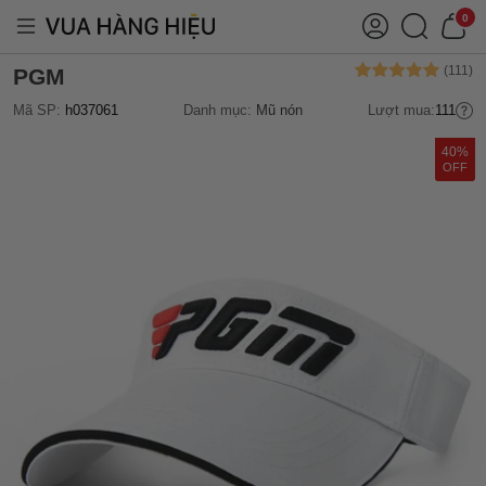
0
PGM
Mã SP:
h037061
Danh mục:
Mũ nón
Lượt mua:
111
40%
OFF