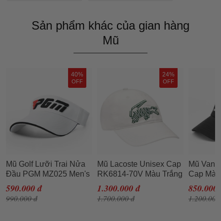
Sản phẩm khác của gian hàng
Mũ
40%
24%
OFF
OFF
Mũ Golf Lưỡi Trai Nửa
Mũ Lacoste Unisex Cap
Mũ Vans 
Đầu PGM MZ025 Men's
RK6814-70V Màu Trắng
Cap Màu
Ball Cap Màu Trắng
590.000 đ
1.300.000 đ
850.000 
990.000 đ
1.700.000 đ
1.200.000