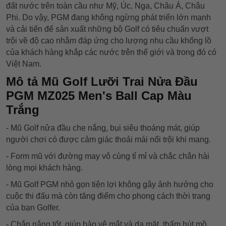
đất nước trên toàn cầu như Mỹ, Úc, Nga, Châu Á, Châu
Phi. Do vậy, PGM đang không ngừng phát triển lớn mạnh
và cải tiến để sản xuất những bộ Golf có tiêu chuẩn vượt
trội về độ cao nhằm đáp ứng cho lượng nhu cầu khổng lồ
của khách hàng khắp các nước trên thế giới và trong đó có
Việt Nam.
Mô tả Mũ Golf Lưỡi Trai Nửa Đầu
PGM MZ025 Men's Ball Cap Màu
Trắng
- Mũ Golf nửa đầu che nắng, bụi siêu thoáng mát, giúp
người chơi có được cảm giác thoải mái nổi trội khi mang.
- Form mũ với đường may vô cùng tỉ mỉ và chắc chắn hài
lòng mọi khách hàng.
- Mũ Golf PGM nhỏ gọn tiện lợi không gây ảnh hưởng cho
cuộc thi đấu mà còn tăng điểm cho phong cách thời trang
của bạn Golfer.
- Chắn nắng tốt, giúp bảo vệ mắt và da mặt, thấm hút mồ