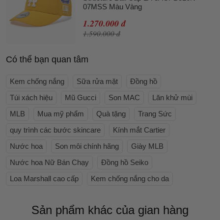
07MSS Màu Vàng
1.270.000 đ
1.590.000 đ
Có thể bạn quan tâm
Kem chống nắng
Sữa rửa mặt
Đồng hồ
Túi xách hiệu
Mũ Gucci
Son MAC
Lăn khử mùi
MLB
Mua mỹ phẩm
Quà tặng
Trang Sức
quy trình các bước skincare
Kính mắt Cartier
Nước hoa
Son môi chính hãng
Giày MLB
Nước hoa Nữ Bán Chạy
Đồng hồ Seiko
Loa Marshall cao cấp
Kem chống nắng cho da
Sản phẩm khác của gian hàng