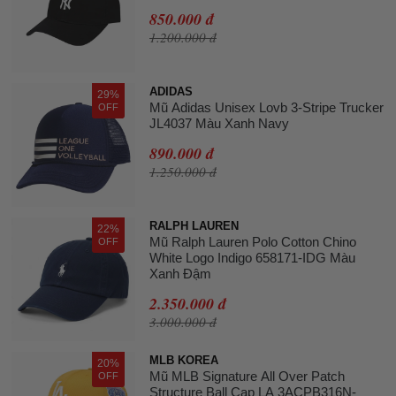
850.000 đ
1.200.000 đ
ADIDAS
29%
Mũ Adidas Unisex Lovb 3-Stripe Trucker
OFF
JL4037 Màu Xanh Navy
890.000 đ
1.250.000 đ
RALPH LAUREN
22%
Mũ Ralph Lauren Polo Cotton Chino
OFF
White Logo Indigo 658171-IDG Màu
Xanh Đậm
2.350.000 đ
3.000.000 đ
MLB KOREA
20%
Mũ MLB Signature All Over Patch
OFF
Structure Ball Cap LA 3ACPB316N-