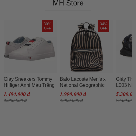
MH Store
30%
34%
OFF
OFF
Giày Sneakers Tommy
Balo Lacoste Men's x
Giày Thể
Hilfiger Anni Màu Trắng
National Geographic
L003 NE
Size 36
Animal Print Backpack
Màu Đen 
1.404.000 đ
1.990.000 đ
5.300.00
NH3344XM.G10 Màu
2.000.000 đ
3.000.000 đ
7.500.000
Đen Sọc Be