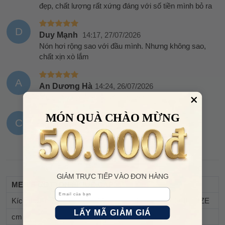
đẹp, chất lượng rất xứng đáng với số tiền mình bỏ ra
D
Duy Mạnh
14:17, 27/07/2026
Nón hơi rộng sao với đầu mình. Nhưng không sao,
chất xịn xò lắm
A
An Dương Hà
14:24, 26/07/2026
Mũ chất đẹp lắm nè, sẽ ủng hộ dài
MÓN QUÀ CHÀO MỪNG
C
Cao Lan
18:47, 25/07/2026
Mũ tốt chất vải dày dặn. Chất quá ổn luôn
XEM THÊM
GIẢM TRỰC TIẾP VÀO ĐƠN HÀNG
MEN'S COTTON PIQUE CAP
Email
Kích thước vòng đầu
M
L
ONE SIZE
LẤY MÃ GIẢM GIÁ
cm
56-57
58-59