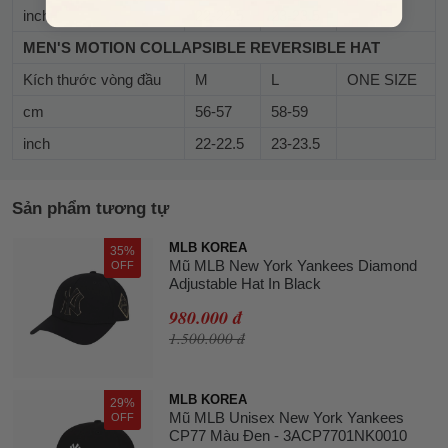
inch
22-22.5
23-23.5
MEN'S MOTION COLLAPSIBLE REVERSIBLE HAT
Kích thước vòng đầu
M
L
ONE SIZE
cm
56-57
58-59
inch
22-22.5
23-23.5
Sản phẩm tương tự
MLB KOREA
35%
Mũ MLB New York Yankees Diamond
OFF
Adjustable Hat In Black
980.000 đ
1.500.000 đ
MLB KOREA
29%
Mũ MLB Unisex New York Yankees
OFF
CP77 Màu Đen - 3ACP7701NK0010