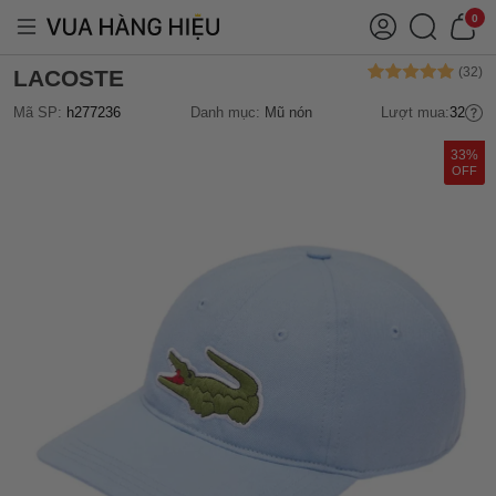
0
LACOSTE
Mã SP:
h277236
Danh mục:
Mũ nón
Lượt mua:
32
33%
OFF