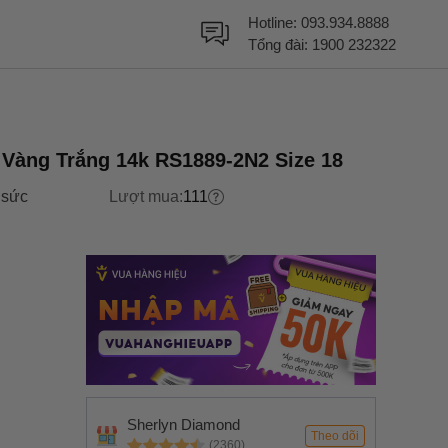
Hotline:
093.934.8888
Tổng đài:
1900 232322
Vàng Trắng 14k RS1889-2N2 Size 18
 sức
Lượt mua:
111
Sherlyn Diamond
Theo dõi
(2360)