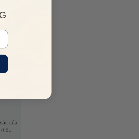
NG
 sắc của
tiết.