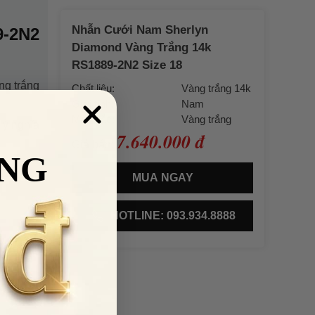
Nhẫn Cưới Nam Sherlyn
9-2N2
Diamond Vàng Trắng 14k
RS1889-2N2 Size 18
ng trắng
Chất liệu:
Vàng trắng 14k
Giới tính:
Nam
Màu sắc:
Vàng trắng
 ý nghĩa
7.640.000 đ
Giá bán:
NG
MUA NGAY
HOTLINE: 093.934.8888