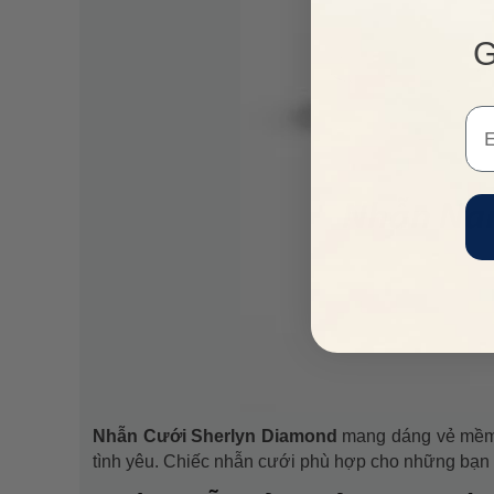
G
Em
Nhẫn Cưới Sherlyn Diamond
mang dáng vẻ mềm m
tình yêu. Chiếc nhẫn cưới phù hợp cho những bạn trẻ 