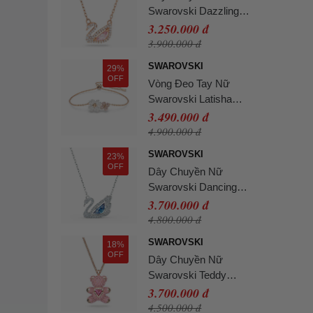
Swarovski Dazzling
Swan Necklace Multi-
3.250.000 đ
Colored Rose-Gold Tone
3.900.000 đ
Plated 5469989 Màu
SWAROVSKI
29%
Vàng Hồng
OFF
Vòng Đeo Tay Nữ
Swarovski Latisha
Bracelet Flower,
3.490.000 đ
Multicolored, Rose Gold-
4.900.000 đ
Tone Plated 5636591
SWAROVSKI
23%
Màu Vàng Hồng
OFF
Dây Chuyền Nữ
Swarovski Dancing
Swan Necklace, Blue,
3.700.000 đ
Rhodium Plated
4.800.000 đ
5533397 Màu Bạc
SWAROVSKI
18%
OFF
Dây Chuyền Nữ
Swarovski Teddy
Pendant Bear 5642976
3.700.000 đ
Màu Vàng Hồng
4.500.000 đ