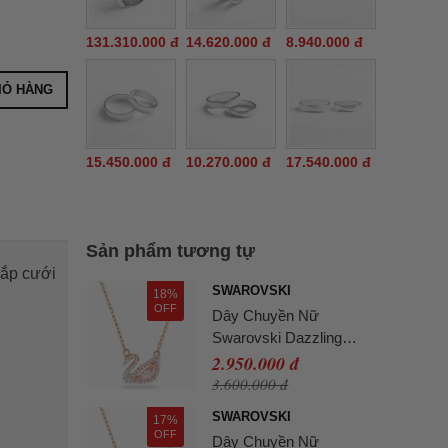
131.310.000 đ
14.620.000 đ
8.940.000 đ
IỎ HÀNG
15.450.000 đ
10.270.000 đ
17.540.000 đ
Sản phẩm tương tự
sắp cưới
SWAROVSKI
18%
OFF
Dây Chuyền Nữ
Swarovski Dazzling
Swan Necklace Multi-
2.950.000 đ
Colored Rose-Gold Tone
3.600.000 đ
Plated 5469989 Màu
SWAROVSKI
17%
Vàng Hồng
OFF
Dây Chuyền Nữ