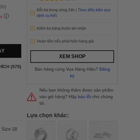
:00)
Đỗi trả trong vòng 24h (
Theo điều kiện quy
định cụ thể
)
h
Kiểm tra hàng trước khi nhận
 thành
Hoàn tiền nếu phát hiện hàng giả
AY
i
và nội
XEM SHOP
nhanh
HÍCH (575)
Bán hàng cùng Vua Hàng Hiệu?
Đăng
 yêu cầu
ký
ng báo
yển tại
Nếu bạn không thêm được sản phẩm
vào giỏ hàng? Hãy
báo lỗi
cho chúng
tôi.
Lựa chọn khác:
 Size 18