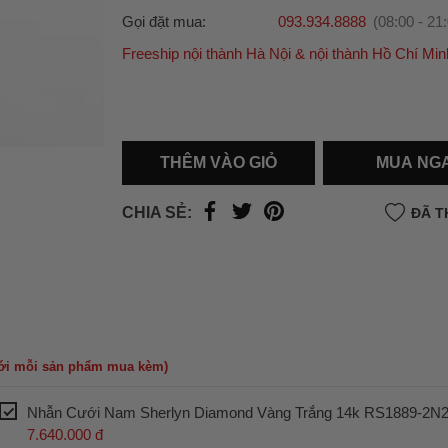
Gọi đặt mua:
093.934.8888
(08:00 - 21
Freeship nội thành Hà Nội & nội thành Hồ Chí Min
Ưu đãi dành cho bạn
Miễn phí giao hàng
30.000đ
cho đơn hàng từ
500.000đ
(Áp dụng tại nội thành Hà Nội & nội
Hồ Chí Minh).
THÊM VÀO GIỎ
MUA NG
Lưu ý: Với các đơn hàng tại nội thành
Hà Nộ
thành
Hồ Chí Minh
, khách hàng muốn giao 
CHIA SẺ:
ĐÃ T
trong ngày hoặc Đơn hàng giao hỏa tốc theo
của khách hàng phí vận chuyển sẽ được thô
và áp dụng theo cước phí của đơn vị vận chu
thời điểm đó.
Xem chi tiết →
với mỗi sản phẩm mua kèm)
Nhẫn Cưới Nam Sherlyn Diamond Vàng Trắng 14k RS1889-2N2
7.640.000 đ