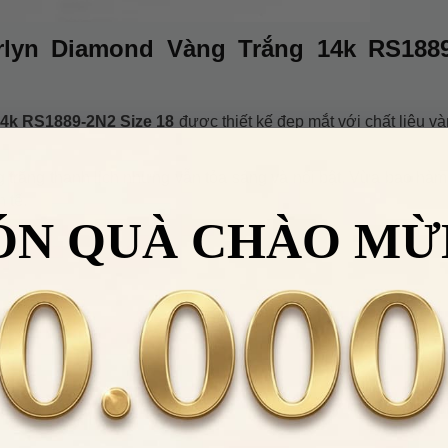
rlyn Diamond Vàng Trắng 14k RS188
4k RS1889-2N2 Size 18
được thiết kế đẹp mắt với chất liệu và
trắng thanh lịch nhưng vẫn tỏa sáng và nổi bật. Vừa bao hàm
 tế.
ÓN QUÀ CHÀO MỪ