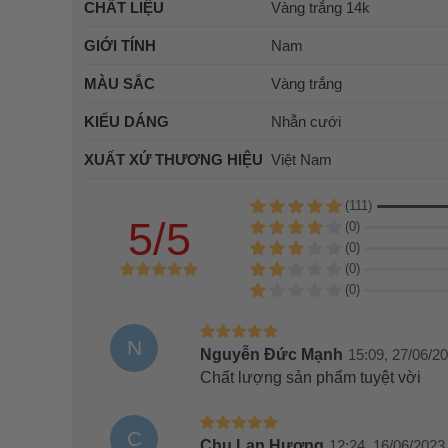
CHẤT LIỆU
Vàng trắng 14k
GIỚI TÍNH
Nam
MÀU SẮC
Vàng trắng
KIỂU DÁNG
Nhẫn cưới
XUẤT XỨ THƯƠNG HIỆU
Việt Nam
(111)
5/5
(0)
(0)
(0)
(0)
N
Nguyễn Đức Mạnh
15:09, 27/06/2
Chất lượng sản phẩm tuyệt vời
C
Chu Lan Hương
12:24, 16/06/2023