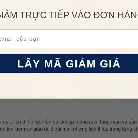
IẢM TRỰC TIẾP VÀO ĐƠN HÀ
ail
LẤY MÃ GIẢM GIÁ
ại, lịch thiệp, gợi lên sự ấm áp, nồng nàn, lãng mạn và sâu
tìm kiếm sự giản dị, thoải mái, nhưng lịch thiệp trong từng chi 