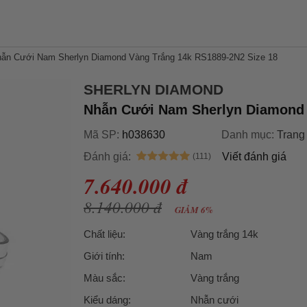
ẫn Cưới Nam Sherlyn Diamond Vàng Trắng 14k RS1889-2N2 Size 18
SHERLYN DIAMOND
Nhẫn Cưới Nam Sherlyn Diamond 
Mã SP:
h038630
Danh mục:
Trang
Đánh giá:
Viết đánh giá
7.640.000 đ
8.140.000 đ
GIẢM 6%
Chất liệu:
Vàng trắng 14k
Giới tính:
Nam
Màu sắc:
Vàng trắng
Kiểu dáng:
Nhẫn cưới