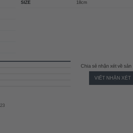
SIZE
18cm
Chia sẻ nhận xét về sả
VIẾT NHẬN XÉT
023