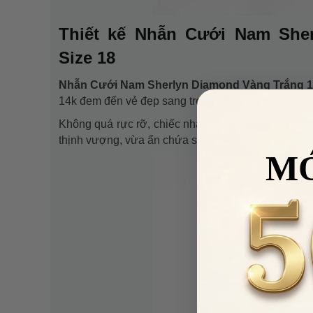
Thiết kế Nhẫn Cưới Nam She
Size 18
Nhẫn Cưới Nam Sherlyn Diamond Vàng Trắng 1
14k đem đến vẻ đẹp sang trọng cho người dùng.
Không quá rực rỡ, chiếc nhẫn mang tông màu vàng 
thịnh vượng, vừa ẩn chứa sắc thái hiện đại, đầy tinh
M