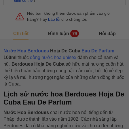
định cụ thể
)
Nếu bạn không thêm được sản phẩm vào giỏ
hàng? Hãy
báo lỗi
cho chúng tôi.
Chi tiết
Bình luận
Hỏi đáp
79
Nước Hoa Berdoues
Hoja De Cuba
Eau De Parfum
100ml
thuộc
dòng nước hoa unisex
dành cho cả nam và
nữ.
Berdoues Hoja De Cuba
sở hữu mùi hương cuốn hút,
thể hiện hoàn hảo những cung bậc cảm xúc, bộc lộ vẻ đẹp
kỳ lạ và mùi hương ngọt ngào của những cánh đồng th.uốc
lá Cuba.
Lịch sử nước hoa Berdoues Hoja De
Cuba Eau De Parfum
Nước Hoa Berdoues
chai nước hoa nổi tiếng đến từ
Pháp, được thành lập vào năm 1902. Các nhà sáng lập
Berdoues đã có khả năng nghiên cứu và cho ra đời những