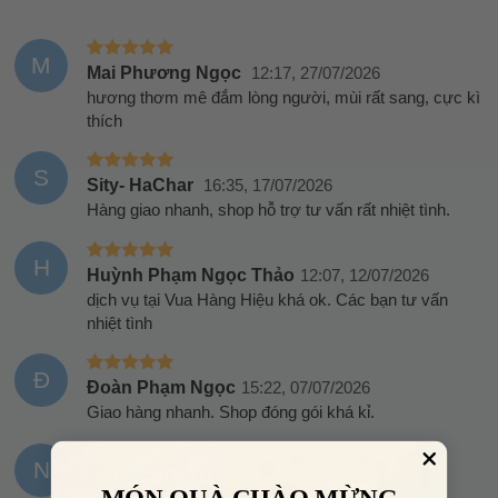
M
Mai Phương Ngọc
12:17, 27/07/2026
hương thơm mê đắm lòng người, mùi rất sang, cực kì
thích
S
Sity- HaChar
16:35, 17/07/2026
Hàng giao nhanh, shop hỗ trợ tư vấn rất nhiệt tình.
H
Huỳnh Phạm Ngọc Thảo
12:07, 12/07/2026
dịch vụ tại Vua Hàng Hiệu khá ok. Các bạn tư vấn
nhiệt tình
Đ
Đoàn Phạm Ngọc
15:22, 07/07/2026
Giao hàng nhanh. Shop đóng gói khá kỉ.
N
Nguyễn Tuấn Hưng
19:08, 12/06/2026
MÓN QUÀ CHÀO MỪNG