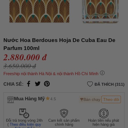
Nước Hoa Berdoues Hoja De Cuba Eau De
Parfum 100ml
2.880.000 đ
3.650.000 đ
Freeship nội thành Hà Nội & nội thành Hồ Chí Minh
CHIA SẺ:
ĐÃ THÍCH (311)
Mua Hàng Mỹ
4.5
Bán chạy
Theo dõi
Đỗi trả trong vòng 24h
Cam kết sản phẩm
Hoàn tiền nếu phát
(
Theo điều kiện quy
chính hãng
hiện hàng giả