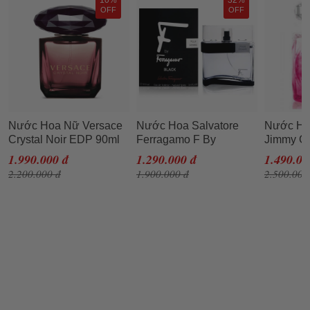
10%
32%
OFF
OFF
Nước Hoa Nữ Versace
Nước Hoa Salvatore
Nước Ho
Crystal Noir EDP 90ml
Ferragamo F By
Jimmy C
Ferragamo Black EDT
For Wom
1.990.000 đ
1.290.000 đ
1.490.00
100ml
2.200.000 đ
1.900.000 đ
2.500.000