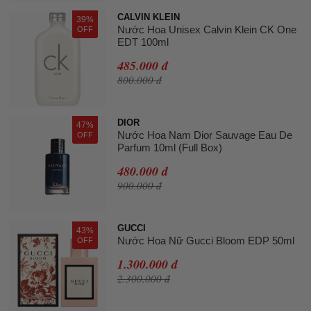
CALVIN KLEIN
39%
Nước Hoa Unisex Calvin Klein CK One
OFF
EDT 100ml
485.000 đ
800.000 đ
DIOR
47%
Nước Hoa Nam Dior Sauvage Eau De
OFF
Parfum 10ml (Full Box)
480.000 đ
900.000 đ
GUCCI
43%
Nước Hoa Nữ Gucci Bloom EDP 50ml
OFF
1.300.000 đ
2.300.000 đ