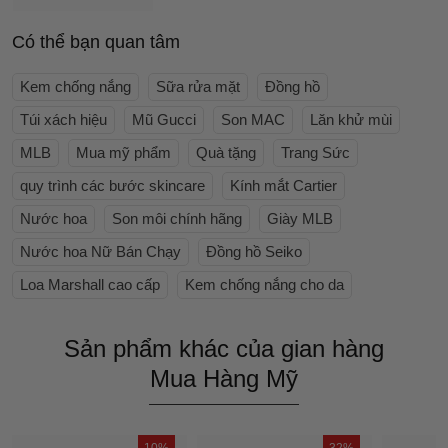
Có thể bạn quan tâm
Kem chống nắng
Sữa rửa mặt
Đồng hồ
Túi xách hiệu
Mũ Gucci
Son MAC
Lăn khử mùi
MLB
Mua mỹ phẩm
Quà tặng
Trang Sức
quy trình các bước skincare
Kính mắt Cartier
Nước hoa
Son môi chính hãng
Giày MLB
Nước hoa Nữ Bán Chạy
Đồng hồ Seiko
Loa Marshall cao cấp
Kem chống nắng cho da
Sản phẩm khác của gian hàng
Mua Hàng Mỹ