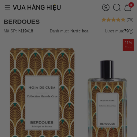
0
BERDOUES
Mã SP:
h119418
Danh mục:
Nước hoa
Lượt mua:
79
21%
OFF