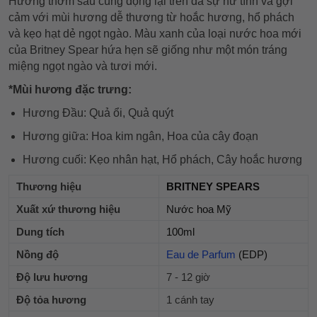
Hương thơm sau cùng đọng lại trên da sự nữ tính và gợi
cảm với mùi hương dễ thương từ hoắc hương, hổ phách
và kẹo hạt dẻ ngọt ngào. Màu xanh của loại nước hoa mới
của Britney Spear hứa hẹn sẽ giống như một món tráng
miệng ngọt ngào và tươi mới.
*Mùi hương đặc trưng:
Hương Đầu: Quả ổi, Quả quýt
Hương giữa: Hoa kim ngân, Hoa của cây đoạn
Hương cuối: Kẹo nhân hạt, Hổ phách, Cây hoắc hương
Thương hiệu
BRITNEY SPEARS
Xuất xứ thương hiệu
Nước hoa Mỹ
Dung tích
100ml
Nồng độ
Eau de Parfum
(EDP)
Độ lưu hương
7 - 12 giờ
Độ tỏa hương
1 cánh tay