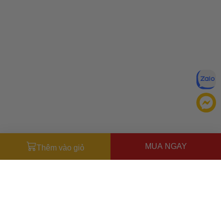
MUA NGAY
Thêm vào giỏ
Miễn trừ trách nhiệm:
Mặc dù chúng tôi luôn cố gắng đảm
bảo rằng mọi thông tin đều chính xác, nhưng đôi khi nhà sản
xuất có thể thay đổi danh sách thành phần của sản phẩm.
Bao bì và thành phần trong thực tế có thể khác biệt với
Ưu đãi dành cho bạn
những gì được mô tả trên website. Chúng tôi khuyến cáo
Miễn phí giao hàng
30.000đ
cho đơn hàng từ
500.000đ
(Áp
bạn không nên chỉ dựa trên thông tin được ghi trên website,
dụng tại nội thành Hà Nội & nội thành Hồ Chí Minh).