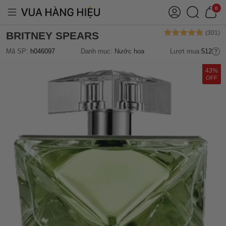
0
BRITNEY SPEARS
Mã SP:
h046097
Danh mục:
Nước hoa
Lượt mua:
512
43%
OFF