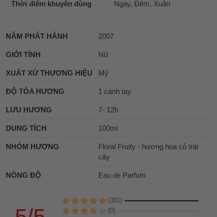
Thời điểm khuyên dùng
Ngày, Đêm, Xuân
NĂM PHÁT HÀNH
2007
GIỚI TÍNH
Nữ
XUẤT XỨ THƯƠNG HIỆU
Mỹ
ĐỘ TỎA HƯƠNG
1 cánh tay
LƯU HƯƠNG
7- 12h
DUNG TÍCH
100ml
NHÓM HƯƠNG
Floral Fruity - hương hoa cỏ trái
cây
NỒNG ĐỘ
Eau de Parfum
(301)
5/5
(0)