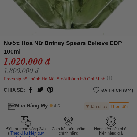
Nước Hoa Nữ Britney Spears Believe EDP
100ml
1.020.000 đ
1.800.000 đ
Freeship nội thành Hà Nội & nội thành Hồ Chí Minh
CHIA SẺ:
ĐÃ THÍCH (874)
Mua Hàng Mỹ
4.5
Bán chạy
Theo dõi
Đỗi trả trong vòng 24h
Cam kết sản phẩm
Hoàn tiền nếu phát
(
Theo điều kiện quy
chính hãng
hiện hàng giả