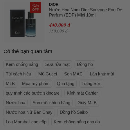
DIOR
41%
Nước Hoa Nam Dior Sauvage Eau De
OFF
Parfum (EDP) Mini 10ml
440.000 đ
750.000 đ
Có thể bạn quan tâm
Kem chống nắng
Sữa rửa mặt
Đồng hồ
Túi xách hiệu
Mũ Gucci
Son MAC
Lăn khử mùi
MLB
Mua mỹ phẩm
Quà tặng
Trang Sức
quy trình các bước skincare
Kính mắt Cartier
Nước hoa
Son môi chính hãng
Giày MLB
Nước hoa Nữ Bán Chạy
Đồng hồ Seiko
Loa Marshall cao cấp
Kem chống nắng cho da