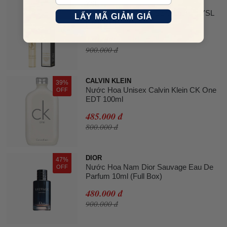
YSL
48%
Nước Hoa Nữ Yves Saint Laurent YSL
OFF
LẤY MÃ GIẢM GIÁ
Libre EDP 10ml
470.000 đ
900.000 đ
CALVIN KLEIN
39%
Nước Hoa Unisex Calvin Klein CK One
OFF
EDT 100ml
485.000 đ
800.000 đ
DIOR
47%
Nước Hoa Nam Dior Sauvage Eau De
OFF
Parfum 10ml (Full Box)
480.000 đ
900.000 đ