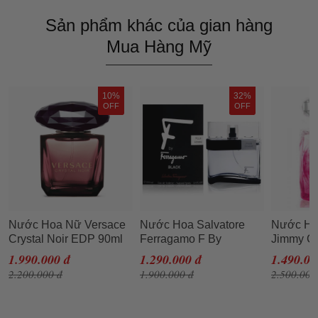
Sản phẩm khác của gian hàng
Mua Hàng Mỹ
10%
32%
OFF
OFF
Nước Hoa Nữ Versace
Nước Hoa Salvatore
Nước Ho
Crystal Noir EDP 90ml
Ferragamo F By
Jimmy C
Ferragamo Black EDT
For Wom
1.990.000 đ
1.290.000 đ
1.490.00
100ml
2.200.000 đ
1.900.000 đ
2.500.000