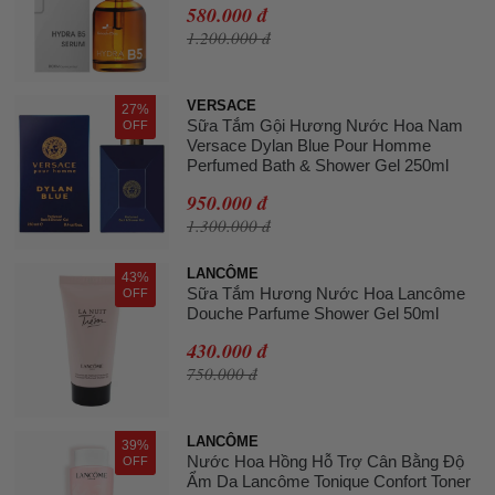
580.000 đ
1.200.000 đ
VERSACE
27%
Sữa Tắm Gội Hương Nước Hoa Nam
OFF
Versace Dylan Blue Pour Homme
Perfumed Bath & Shower Gel 250ml
950.000 đ
1.300.000 đ
LANCÔME
43%
Sữa Tắm Hương Nước Hoa Lancôme
OFF
Douche Parfume Shower Gel 50ml
430.000 đ
750.000 đ
LANCÔME
39%
Nước Hoa Hồng Hỗ Trợ Cân Bằng Độ
OFF
Ẩm Da Lancôme Tonique Confort Toner