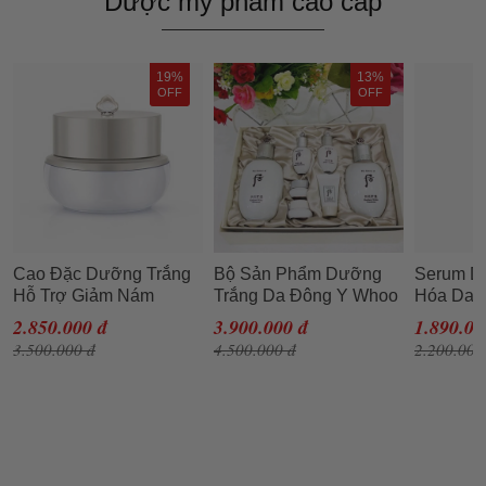
Dược mỹ phẩm cao cấp
19%
13%
OFF
OFF
Cao Đặc Dưỡng Trắng
Bộ Sản Phẩm Dưỡng
Serum D
Hỗ Trợ Giảm Nám
Trắng Da Đông Y Whoo
Hóa Da M
Whoo Gongjinhyang
Gongjinhyang Seol
Densimat
2.850.000 đ
3.900.000 đ
1.890.00
Seol Radiant White
Special Set 7pcs
3.500.000 đ
4.500.000 đ
2.200.000
Ultimate Corrector