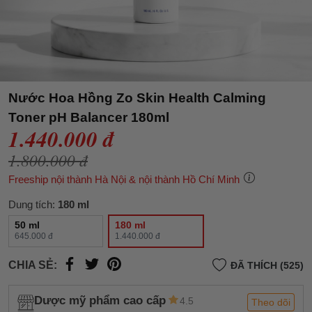
Nước Hoa Hồng Zo Skin Health Calming
Toner pH Balancer 180ml
1.440.000 đ
1.800.000 đ
Freeship nội thành Hà Nội & nội thành Hồ Chí Minh
Dung tích:
180 ml
50 ml
180 ml
645.000 đ
1.440.000 đ
CHIA SẺ:
ĐÃ THÍCH (525)
Dược mỹ phẩm cao cấp
4.5
Theo dõi