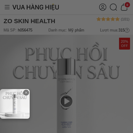
0
ZO SKIN HEALTH
Mã SP:
h056475
Danh mục:
Mỹ phẩm
Lượt mua:
315
20%
OFF