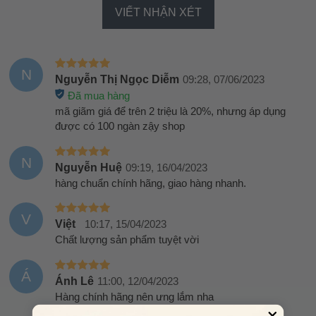
VIẾT NHẬN XÉT
N
Nguyễn Thị Ngọc Diễm
09:28, 07/06/2023
Đã mua hàng
mã giãm giá để trên 2 triệu là 20%, nhưng áp dụng
được có 100 ngàn zậy shop
N
Nguyễn Huệ
09:19, 16/04/2023
hàng chuẩn chính hãng, giao hàng nhanh.
V
Việt
10:17, 15/04/2023
Chất lượng sản phẩm tuyệt vời
Á
Ánh Lê
11:00, 12/04/2023
Hàng chính hãng nên ưng lắm nha