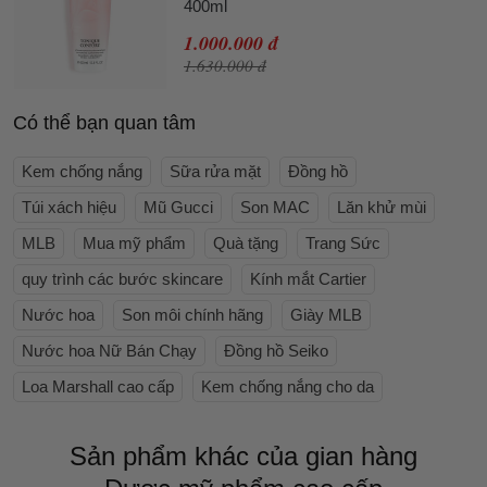
400ml
1.000.000 đ
1.630.000 đ
Có thể bạn quan tâm
Kem chống nắng
Sữa rửa mặt
Đồng hồ
Túi xách hiệu
Mũ Gucci
Son MAC
Lăn khử mùi
MLB
Mua mỹ phẩm
Quà tặng
Trang Sức
quy trình các bước skincare
Kính mắt Cartier
Nước hoa
Son môi chính hãng
Giày MLB
Nước hoa Nữ Bán Chạy
Đồng hồ Seiko
Loa Marshall cao cấp
Kem chống nắng cho da
Sản phẩm khác của gian hàng