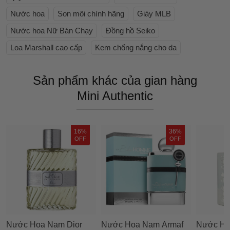
Nước hoa
Son môi chính hãng
Giày MLB
Nước hoa Nữ Bán Chạy
Đồng hồ Seiko
Loa Marshall cao cấp
Kem chống nắng cho da
Sản phẩm khác của gian hàng
Mini Authentic
16%
36%
OFF
OFF
Nước Hoa Nam Dior
Nước Hoa Nam Armaf
Nước Ho