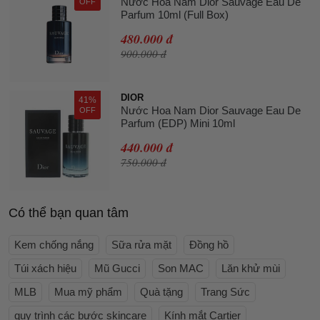
Nước Hoa Nam Dior Sauvage Eau De
OFF
Parfum 10ml (Full Box)
480.000 đ
900.000 đ
DIOR
41%
Nước Hoa Nam Dior Sauvage Eau De
OFF
Parfum (EDP) Mini 10ml
440.000 đ
750.000 đ
Có thể bạn quan tâm
Kem chống nắng
Sữa rửa mặt
Đồng hồ
Túi xách hiệu
Mũ Gucci
Son MAC
Lăn khử mùi
MLB
Mua mỹ phẩm
Quà tặng
Trang Sức
quy trình các bước skincare
Kính mắt Cartier