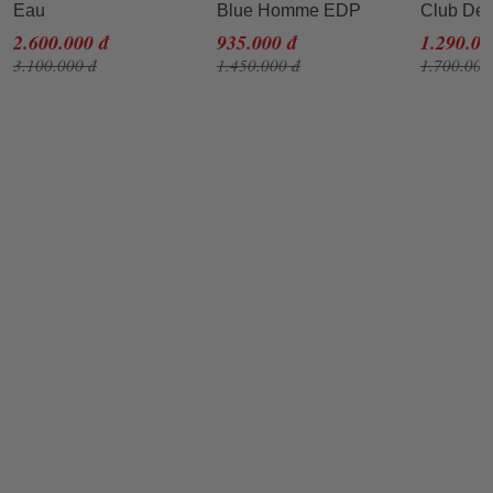
Eau
Blue Homme EDP
Club De 
Sauvage EDT 100ml
100ml
Eau De 
2.600.000 đ
935.000 đ
1.290.00
3.100.000 đ
1.450.000 đ
1.700.000