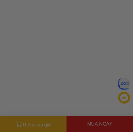
MUA NGAY
Thêm vào giỏ
Miễn trừ trách nhiệm:
Mặc dù chúng tôi luôn cố gắng đảm