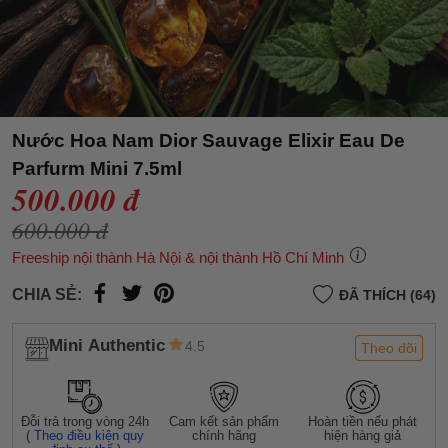
Nước Hoa Nam Dior Sauvage Elixir Eau De
Parfurm Mini 7.5ml
500.000 đ
600.000 đ
Freeship nội thành Hà Nội & nội thành Hồ Chí Minh
CHIA SẺ:
ĐÃ THÍCH (64)
Mini Authentic
4.5
Theo dõi
Đỗi trả trong vòng 24h
Cam kết sản phẩm
Hoàn tiền nếu phát
(
Theo điều kiện quy
chính hãng
hiện hàng giả