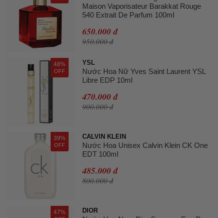
Maison Vaporisateur Barakkat Rouge
540 Extrait De Parfum 100ml
650.000 đ
950.000 đ
YSL
48%
Nước Hoa Nữ Yves Saint Laurent YSL
OFF
Libre EDP 10ml
470.000 đ
900.000 đ
CALVIN KLEIN
39%
Nước Hoa Unisex Calvin Klein CK One
OFF
EDT 100ml
485.000 đ
800.000 đ
DIOR
47%