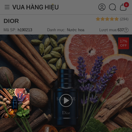
0
DIOR
Mã SP:
h190213
Danh mục:
Nước hoa
Lượt mua:
637
17%
OFF