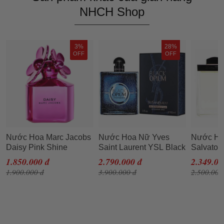
NHCH Shop
3%
28%
OFF
OFF
Nước Hoa Marc Jacobs
Nước Hoa Nữ Yves
Nước H
Daisy Pink Shine
Saint Laurent YSL Black
Salvator
Edition EDT 100ml
Opium Eau De Parfum
Cologne
1.850.000 đ
2.790.000 đ
2.349.00
Intense 90ml
EDT 100
1.900.000 đ
3.900.000 đ
2.500.000