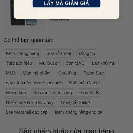
Parfum (EDP) Mini 10ml
LẤY MÃ GIẢM GIÁ
440.000 đ
750.000 đ
Có thể bạn quan tâm
Kem chống nắng
Sữa rửa mặt
Đồng hồ
Túi xách hiệu
Mũ Gucci
Son MAC
Lăn khử mùi
MLB
Mua mỹ phẩm
Quà tặng
Trang Sức
quy trình các bước skincare
Kính mắt Cartier
Nước hoa
Son môi chính hãng
Giày MLB
Nước hoa Nữ Bán Chạy
Đồng hồ Seiko
Loa Marshall cao cấp
Kem chống nắng cho da
Sản phẩm khác của gian hàng