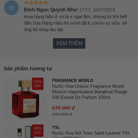
Đ
Đinh Ngọc Quỳnh Như
17:57, 18/07/2023
mua hàng hiệu ở vn là e ngại lắm, nhưng từ khi biết
đến Vua Hàng Hiệu thì mình đã k còn lo sợ nữa. sẽ
ủng hộ shop lâu dài
XEM THÊM
Sản phẩm tương tự
FRAGRANCE WORLD
32%
Nước Hoa Unisex Fragrance World
OFF
Maison Vaporisateur Barakkat Rouge
540 Extrait De Parfum 100ml
650.000 đ
950.000 đ
YSL
48%
Nước Hoa Nữ Yves Saint Laurent YSL
OFF