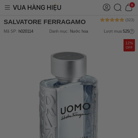
0
SALVATORE FERRAGAMO
Mã SP:
h020114
Danh mục:
Nước hoa
Lượt mua:
525
12%
OFF