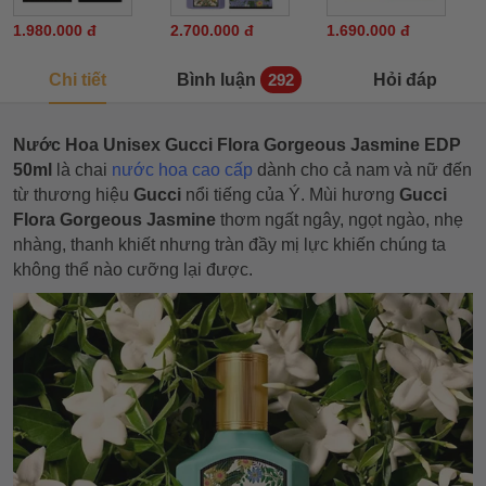
1.980.000 đ
2.700.000 đ
1.690.000 đ
Chi tiết
Bình luận
Hỏi đáp
292
Nước Hoa Unisex Gucci Flora Gorgeous Jasmine EDP
50ml
là chai
nước hoa cao cấp
dành cho cả nam và nữ đến
từ thương hiệu
Gucci
nổi tiếng của Ý. Mùi hương
Gucci
Flora Gorgeous Jasmine
thơm ngất ngây, ngọt ngào, nhẹ
nhàng, thanh khiết nhưng tràn đầy mị lực khiến chúng ta
không thể nào cưỡng lại được.