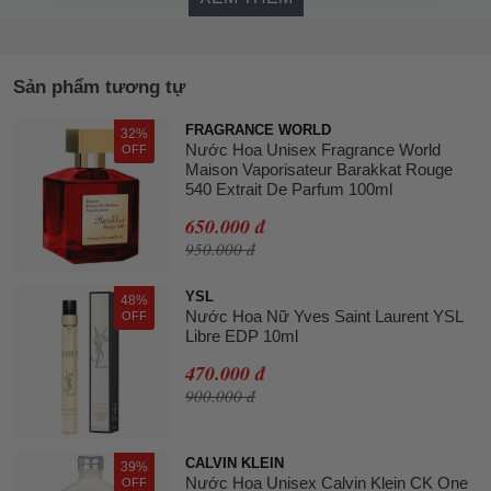
Sản phẩm tương tự
FRAGRANCE WORLD
32%
Nước Hoa Unisex Fragrance World
OFF
Maison Vaporisateur Barakkat Rouge
540 Extrait De Parfum 100ml
650.000 đ
950.000 đ
YSL
48%
Nước Hoa Nữ Yves Saint Laurent YSL
OFF
Libre EDP 10ml
470.000 đ
900.000 đ
CALVIN KLEIN
39%
Nước Hoa Unisex Calvin Klein CK One
OFF