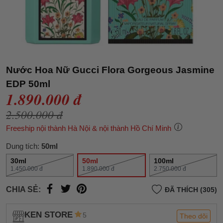
Nước Hoa Nữ Gucci Flora Gorgeous Jasmine
EDP 50ml
1.890.000 đ
2.500.000 đ
Freeship nội thành Hà Nội & nội thành Hồ Chí Minh
Dung tích:
50ml
30ml
50ml
100ml
1.450.000 đ
1.890.000 đ
2.750.000 đ
CHIA SẺ:
ĐÃ THÍCH (305)
KEN STORE
5
Theo dõi