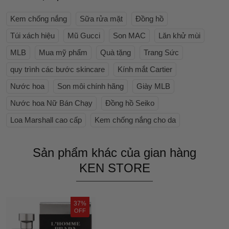
Kem chống nắng
Sữa rửa mặt
Đồng hồ
Túi xách hiệu
Mũ Gucci
Son MAC
Lăn khử mùi
MLB
Mua mỹ phẩm
Quà tặng
Trang Sức
quy trình các bước skincare
Kính mắt Cartier
Nước hoa
Son môi chính hãng
Giày MLB
Nước hoa Nữ Bán Chạy
Đồng hồ Seiko
Loa Marshall cao cấp
Kem chống nắng cho da
Sản phẩm khác của gian hàng
KEN STORE
37%
OFF