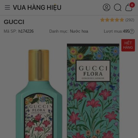
0
GUCCI
Mã SP:
h174226
Danh mục:
Nước hoa
Lượt mua:
495
HẾT
HÀNG