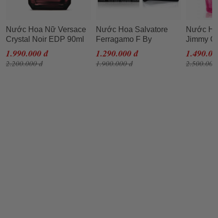
Nước Hoa Nữ Versace
Nước Hoa Salvatore
Nước Ho
Crystal Noir EDP 90ml
Ferragamo F By
Jimmy C
Ferragamo Black EDT
For Wom
1.990.000 đ
1.290.000 đ
1.490.00
100ml
2.200.000 đ
1.900.000 đ
2.500.000