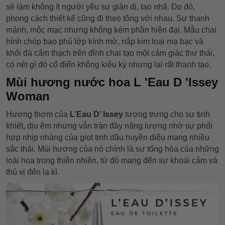
sẽ làm không ít người yêu sự giản dị, tao nhã. Do đó,
phong cách thiết kế cũng đi theo tông với nhau. Sự thanh
mảnh, mộc mạc nhưng không kém phần hiện đại. Mẫu chai
hình chóp bao phủ lớp kính mờ, nắp kim loại mạ bạc và
khối đá cẩm thạch trên đỉnh chai tạo một cảm giác thư thái,
có nét gì đó cổ điển không kiêu kỳ nhưng lại rất thanh tao.
Mùi hương nước hoa L 'Eau D 'Issey
Woman
Hương thơm của
L’Eau D’ Issey
tượng trưng cho sự tinh
khiết, dịu êm nhưng vẫn tràn đầy năng lượng nhờ sự phối
hợp nhịp nhàng của giọt tinh dầu huyền diệu mang nhiều
sắc thái. Mùi hương của nó chính là sự tổng hòa của những
loài hoa trong thiên nhiên, từ đó mang đến sự khoái cảm và
thú vị đến lạ kì.