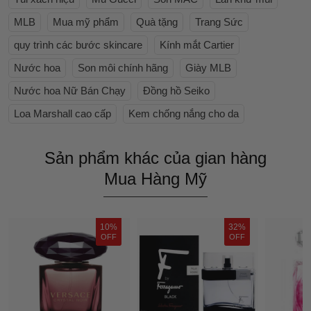
MLB
Mua mỹ phẩm
Quà tặng
Trang Sức
quy trình các bước skincare
Kính mắt Cartier
Nước hoa
Son môi chính hãng
Giày MLB
Nước hoa Nữ Bán Chạy
Đồng hồ Seiko
Loa Marshall cao cấp
Kem chống nắng cho da
Sản phẩm khác của gian hàng
Mua Hàng Mỹ
10%
32%
OFF
OFF