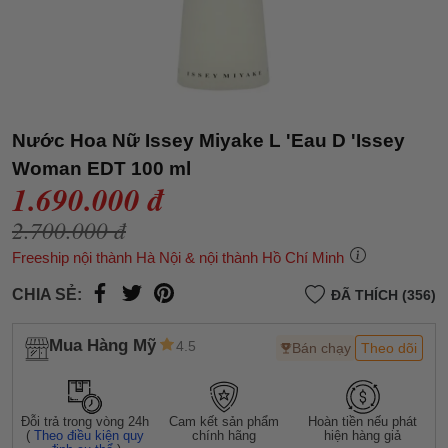
Nước Hoa Nữ Issey Miyake L 'Eau D 'Issey
Woman EDT 100 ml
1.690.000 đ
2.700.000 đ
Freeship nội thành Hà Nội & nội thành Hồ Chí Minh
CHIA SẺ:
ĐÃ THÍCH (356)
Mua Hàng Mỹ
4.5
Bán chạy
Theo dõi
Đỗi trả trong vòng 24h
Cam kết sản phẩm
Hoàn tiền nếu phát
(
Theo điều kiện quy
chính hãng
hiện hàng giả