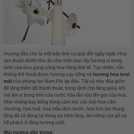
Hương đầu cho ta một bản tình ca quá đỗi ngây ngất. Hoa
sen thuần khiết như ẩn như hiện bao lấy hương vị trong
lành của dưa gang cùng hoa hồng tinh tế. Tuy nhiên, vẫn
không thể thoát được hương cay nồng và
hương hoa tươi
mát
của phong lan Nam Phi áp đảo. Tất cả như đùa giỡn
để tăng thêm độ thanh thoát, trong lành cho tầng giữa, khi
mà âm vị trong trẻo của nước hòa lẫn vào tên gọi của hoa.
Nhẹ nhàng bay bổng trong cảm xúc các loài hoa cẩm
chướng, hoa huệ, hoa mẫu đơn nước, hoa linh lan thung
lũng đã cô đọng lại trong sự trầm lắng, ấm nồng của gỗ và
hổ phách ở tầng hương cuối.
Mùi hương đặc trưng: