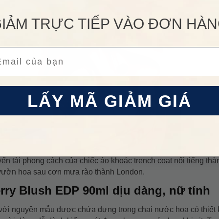
IẢM TRỰC TIẾP VÀO ĐƠN HÀ
ail
LẤY MÃ GIẢM GIÁ
n tải phong cách của chiếc áo khoác trench coat nổi tiếng thà
 vườn hoa sau cơn mưa rào thành London.
rry Blush EDP 90ml dịu dàng, nữ tính
 với nguyên mẫu được chứa đựng trong chai nước hoa có thiết k