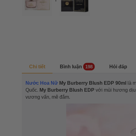
Chi tiết
Bình luận
Hỏi đáp
198
Nước Hoa Nữ
My Burberry Blush EDP 90ml
là 
Quốc.
My Burberry Blush EDP
với mùi hương dịu 
vương vấn, mê đắm.