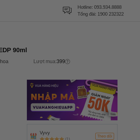
Hotline:
093.934.8888
Tổng đài:
1900 232322
 EDP 90ml
hoa
Lượt mua:
399
Vyvy
Theo dõi
(1)