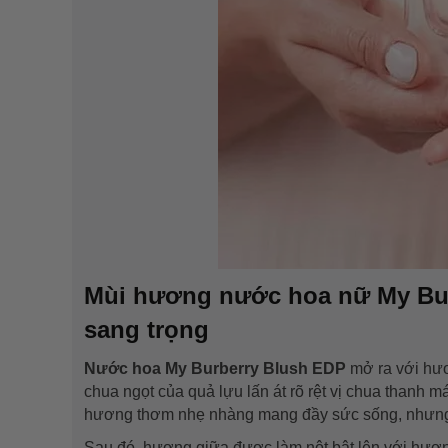
Mùi hương nước hoa nữ My Bur
sang trọng
Nước hoa My Burberry Blush
EDP
mở ra với hươ
chua ngọt của quả lựu lấn át rõ rệt vị chua thanh má
hương thơm nhẹ nhàng mang đầy sức sống, nhưng 
Sau đó, hương giữa được làm nột bật lên với hương