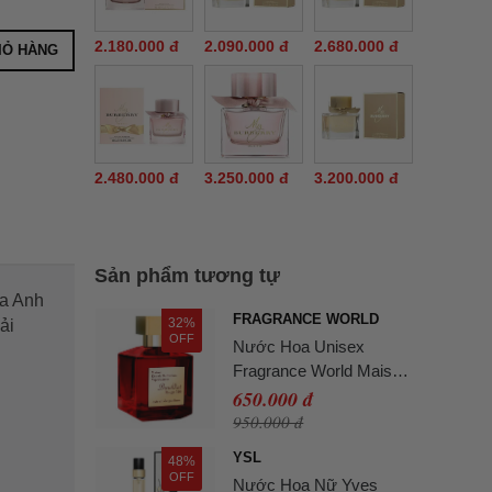
2.180.000 đ
2.090.000 đ
2.680.000 đ
IỎ HÀNG
2.480.000 đ
3.250.000 đ
3.200.000 đ
Sản phẩm tương tự
ủa Anh
FRAGRANCE WORLD
32%
ải
OFF
Nước Hoa Unisex
Fragrance World Maison
Vaporisateur Barakkat
650.000 đ
Rouge 540 Extrait De
950.000 đ
Parfum 100ml
YSL
48%
OFF
Nước Hoa Nữ Yves