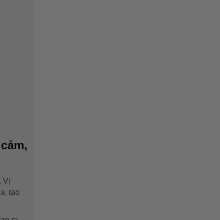
 cảm,
 Vị
a, tạo
tạo ra