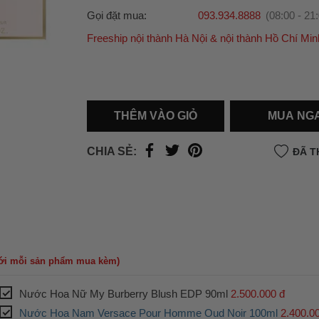
Gọi đặt mua:
093.934.8888
(08:00 - 21
Freeship nội thành Hà Nội & nội thành Hồ Chí Min
Ưu đãi dành cho bạn
Miễn phí giao hàng
30.000đ
cho đơn hàng từ
500.000đ
(Áp dụng tại nội thành Hà Nội & nội
Hồ Chí Minh).
THÊM VÀO GIỎ
MUA NG
Lưu ý: Với các đơn hàng tại nội thành
Hà Nộ
thành
Hồ Chí Minh
, khách hàng muốn giao 
CHIA SẺ:
ĐÃ T
trong ngày hoặc Đơn hàng giao hỏa tốc theo
của khách hàng phí vận chuyển sẽ được thô
và áp dụng theo cước phí của đơn vị vận chu
thời điểm đó.
Xem chi tiết →
với mỗi sản phẩm mua kèm)
Nước Hoa Nữ My Burberry Blush EDP 90ml
2.500.000 đ
Nước Hoa Nam Versace Pour Homme Oud Noir 100ml
2.400.0