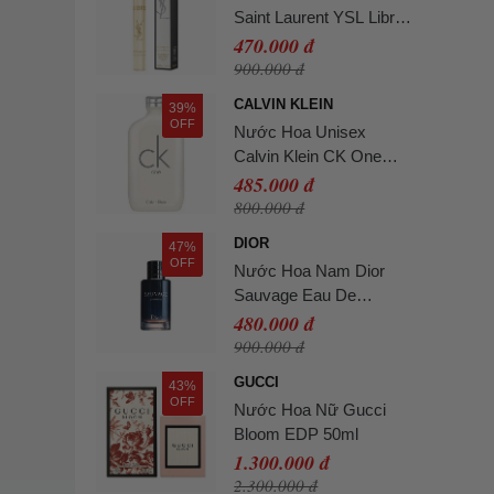
Saint Laurent YSL Libre
EDP 10ml
470.000 đ
900.000 đ
CALVIN KLEIN
39%
OFF
Nước Hoa Unisex
Calvin Klein CK One
EDT 100ml
485.000 đ
800.000 đ
DIOR
47%
OFF
Nước Hoa Nam Dior
Sauvage Eau De
Parfum 10ml (Full Box)
480.000 đ
900.000 đ
GUCCI
43%
OFF
Nước Hoa Nữ Gucci
Bloom EDP 50ml
1.300.000 đ
2.300.000 đ