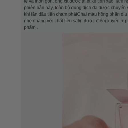
tế và thon gọn, ống xịt được thiết kế tinh xảo, là
phiên bản này, toàn bộ dung dịch đã được chuyển 
khi lần đầu tiên chạm phảiChai màu hồng phấn dịu 
nhẹ nhàng với chất liệu satin được điểm xuyến ở ph
phẩm..