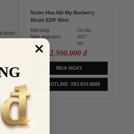
Nước Hoa Nữ My Burberry
Blush EDP 90ml
Mặt hàng:
Có sẵn
hè được
Năm phát hành:
2017
Giới tính:
Nữ
2.500.000 đ
Giá bán:
NG
MUA NGAY
HOTLINE: 093.934.8888