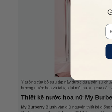
G
Em
Ý tưởng của bộ sưu tập này được dựa trên sự chuyể
hương nước hoa và tái tạo lại mùi hương của các
Thiết kế nước hoa nữ My Burbe
My Burberry Blush
vẫn giữ nguyên thiết kế giống