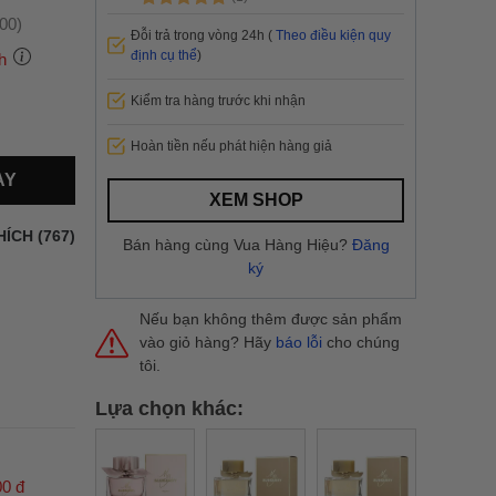
:00)
Đỗi trả trong vòng 24h (
Theo điều kiện quy
định cụ thể
)
h
Kiểm tra hàng trước khi nhận
 thành
Hoàn tiền nếu phát hiện hàng giả
AY
i
và nội
XEM SHOP
nhanh
HÍCH (767)
Bán hàng cùng Vua Hàng Hiệu?
Đăng
 yêu cầu
ký
ng báo
yển tại
Nếu bạn không thêm được sản phẩm
vào giỏ hàng? Hãy
báo lỗi
cho chúng
tôi.
Lựa chọn khác:
00 đ