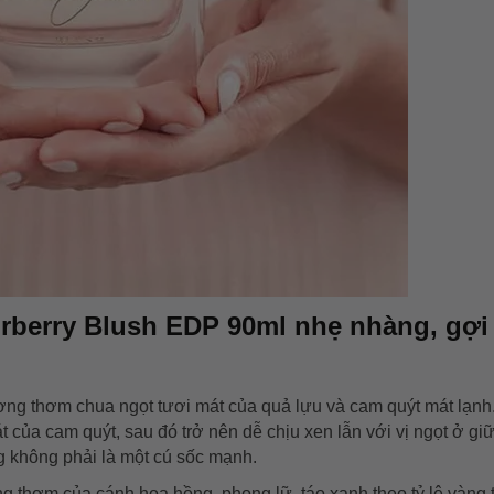
berry Blush EDP 90ml nhẹ nhàng, gợi
ng thơm chua ngọt tươi mát của quả lựu và cam quýt mát lạnh.
t của cam quýt, sau đó trở nên dễ chịu xen lẫn với vị ngọt ở giữ
không phải là một cú sốc mạnh.
 thơm của cánh hoa hồng, phong lữ, táo xanh theo tỷ lệ vàng 