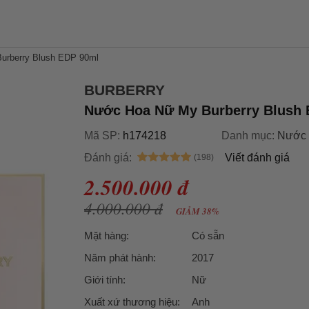
urberry Blush EDP 90ml
BURBERRY
Nước Hoa Nữ My Burberry Blush
Mã SP:
h174218
Danh mục:
Nước 
Đánh giá:
Viết đánh giá
2.500.000 đ
4.000.000 đ
GIẢM 38%
Mặt hàng:
Có sẵn
Năm phát hành:
2017
Giới tính:
Nữ
Xuất xứ thương hiệu:
Anh