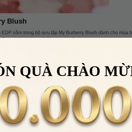
ry Blush
 EDP nằm trong bộ sưu tập My Burberry Blush dành cho mùa 
Francis Kurkdjian và Christopher Bailey.
ÓN QUÀ CHÀO MỪ