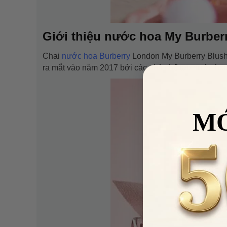
Giới thiệu nước hoa My Burber
Chai
nước hoa Burberry
London My Burberry Blush
ra mắt vào năm 2017 bởi các nhà chế tạo nước hoa 
M