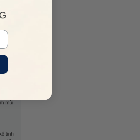
NG
nh mùi
ế tinh