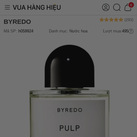
0
BYREDO
Mã SP:
h059924
Danh mục:
Nước hoa
Lượt mua:
495