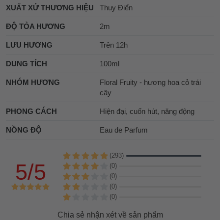
XUẤT XỨ THƯƠNG HIỆU
Thụy Điển
ĐỘ TỎA HƯƠNG
2m
LƯU HƯƠNG
Trên 12h
DUNG TÍCH
100ml
NHÓM HƯƠNG
Floral Fruity - hương hoa cỏ trái
cây
PHONG CÁCH
Hiện đại, cuốn hút, năng động
NỒNG ĐỘ
Eau de Parfum
(293)
5/5
(0)
(0)
(0)
(0)
Chia sẻ nhận xét về sản phẩm