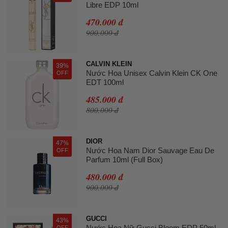
Libre EDP 10ml
470.000 đ
900.000 đ
CALVIN KLEIN
39%
Nước Hoa Unisex Calvin Klein CK One
OFF
EDT 100ml
485.000 đ
800.000 đ
DIOR
47%
Nước Hoa Nam Dior Sauvage Eau De
OFF
Parfum 10ml (Full Box)
480.000 đ
900.000 đ
GUCCI
43%
Nước Hoa Nữ Gucci Bloom EDP 50ml
OFF