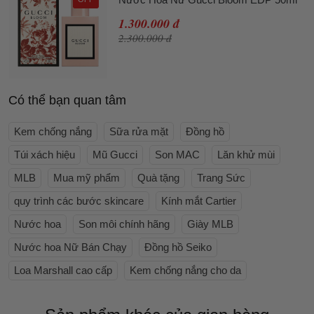
1.300.000 đ
2.300.000 đ
Có thể bạn quan tâm
Kem chống nắng
Sữa rửa mặt
Đồng hồ
Túi xách hiệu
Mũ Gucci
Son MAC
Lăn khử mùi
MLB
Mua mỹ phẩm
Quà tặng
Trang Sức
quy trình các bước skincare
Kính mắt Cartier
Nước hoa
Son môi chính hãng
Giày MLB
Nước hoa Nữ Bán Chạy
Đồng hồ Seiko
Loa Marshall cao cấp
Kem chống nắng cho da