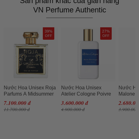
Sản phẩm khác của gian hàng
VN Perfume Authentic
39%
27%
OFF
OFF
Nước Hoa Unisex Roja
Nước Hoa Unisex
Nước Ho
Parfums A Midsummer
Atelier Cologne Poivre
Malone W
Dream EDP 100ml
Electrique Cologne
Snowdro
7.100.000 đ
3.600.000 đ
2.680.00
Absolue 100ml
11.700.000 đ
4.900.000 đ
3.900.000