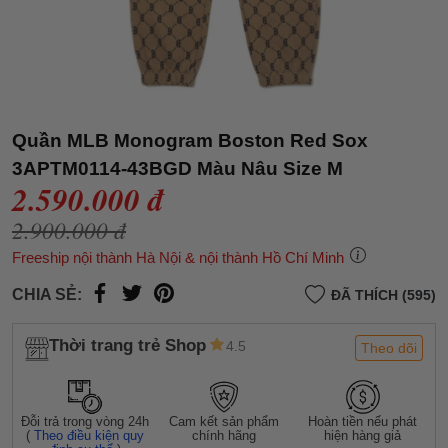
Quần MLB Monogram Boston Red Sox
3APTM0114-43BGD Màu Nâu Size M
2.590.000 đ
2.900.000 đ
Freeship nội thành Hà Nội & nội thành Hồ Chí Minh
CHIA SẺ:
ĐÃ THÍCH (595)
Thời trang trẻ Shop
4.5
Theo dõi
Đỗi trả trong vòng 24h
Cam kết sản phẩm
Hoàn tiền nếu phát
(
Theo điều kiện quy
chính hãng
hiện hàng giả