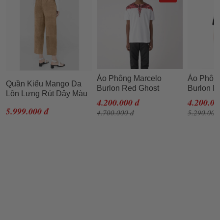
Áo Phông Marcelo
Áo Phôn
Quần Kiểu Mango Da
Burlon Red Ghost
Burlon F
Lộn Lưng Rút Dây Màu
Wings T-Shirt Size S
Shirt Siz
4.200.000 đ
4.200.00
Nâu Nhạt
5.999.000 đ
4.700.000 đ
5.290.000