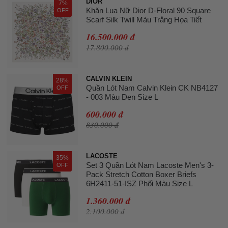
DIOR
7%
Khăn Lụa Nữ Dior D-Floral 90 Square
OFF
Scarf Silk Twill Màu Trắng Họa Tiết
16.500.000 đ
17.800.000 đ
CALVIN KLEIN
28%
Quần Lót Nam Calvin Klein CK NB4127
OFF
- 003 Màu Đen Size L
600.000 đ
830.000 đ
LACOSTE
35%
Set 3 Quần Lót Nam Lacoste Men's 3-
OFF
Pack Stretch Cotton Boxer Briefs
6H2411-51-ISZ Phối Màu Size L
1.360.000 đ
2.100.000 đ