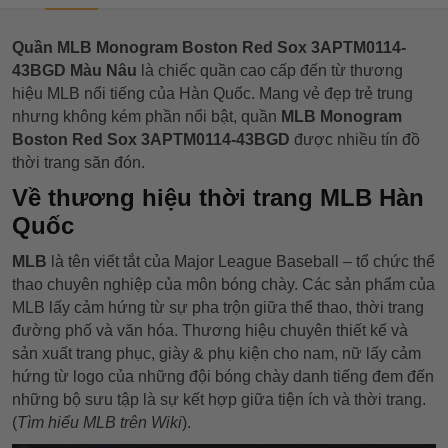
Quần MLB Monogram Boston Red Sox 3APTM0114-
43BGD Màu Nâu
là chiếc quần cao cấp đến từ thương
hiệu MLB nổi tiếng của Hàn Quốc. Mang vẻ đẹp trẻ trung
nhưng không kém phần nổi bật, quần
MLB Monogram
Boston Red Sox 3APTM0114-43BGD
được nhiều tín đồ
thời trang săn đón.
Về thương hiệu thời trang MLB Hàn
Quốc
MLB
là tên viết tắt của Major League Baseball – tổ chức thể
thao chuyên nghiệp của môn bóng chày. Các sản phẩm của
MLB lấy cảm hứng từ sự pha trộn giữa thể thao, thời trang
đường phố và văn hóa. Thương hiệu chuyên thiết kế và
sản xuất trang phục, giày & phụ kiện cho nam, nữ lấy cảm
hứng từ logo của những đội bóng chày danh tiếng đem đến
những bộ sưu tập là sự kết hợp giữa tiện ích và thời trang.
(
Tìm hiểu MLB trên Wiki
).