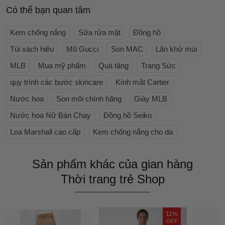
Có thể bạn quan tâm
Kem chống nắng
Sữa rửa mặt
Đồng hồ
Túi xách hiệu
Mũ Gucci
Son MAC
Lăn khử mùi
MLB
Mua mỹ phẩm
Quà tặng
Trang Sức
quy trình các bước skincare
Kính mắt Cartier
Nước hoa
Son môi chính hãng
Giày MLB
Nước hoa Nữ Bán Chạy
Đồng hồ Seiko
Loa Marshall cao cấp
Kem chống nắng cho da
Sản phẩm khác của gian hàng
Thời trang trẻ Shop
11%
OFF