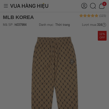
0
MLB KOREA
Mã SP:
h037984
Danh mục:
Thời trang
Lượt mua:
316
11%
OFF