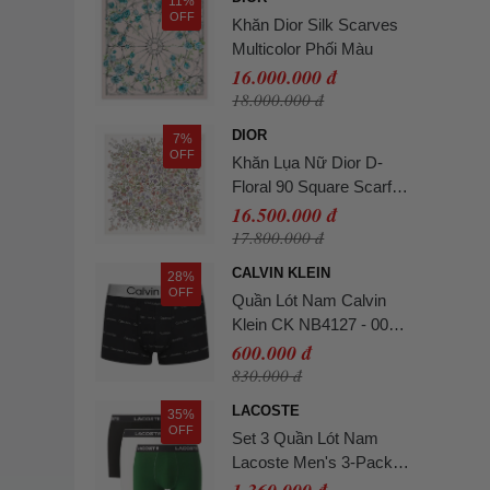
11%
OFF
Khăn Dior Silk Scarves
Multicolor Phối Màu
16.000.000 đ
18.000.000 đ
DIOR
7%
OFF
Khăn Lụa Nữ Dior D-
Floral 90 Square Scarf
Silk Twill Màu Trắng Họa
16.500.000 đ
Tiết
17.800.000 đ
CALVIN KLEIN
28%
OFF
Quần Lót Nam Calvin
Klein CK NB4127 - 003
Màu Đen Size L
600.000 đ
830.000 đ
LACOSTE
35%
OFF
Set 3 Quần Lót Nam
Lacoste Men's 3-Pack
Stretch Cotton Boxer