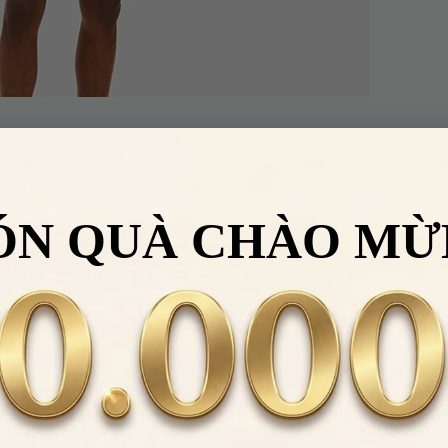
tên sáng lập năm 1985 với các dòng sản phẩm như: quần áo, tr
đồng hồ và mắt kính phục vụ cho giới trẻ nam nữ.
ÓN QUÀ CHÀO MỪ