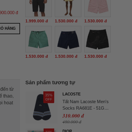
900.000 đ
1.999.000 đ
1.530.000 đ
1.530.000 đ
IỎ HÀNG
1.530.000 đ
1.530.000 đ
1.530.000 đ
Sản phẩm tương tự
 đến từ
LACOSTE
35%
ể thao,
OFF
Tất Nam Lacoste Men's
ọi hoạt
Socks RA681E - 51G
Màu Xanh Navy
310.000 đ
480.000 đ
DIOR