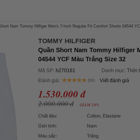
hort Nam Tommy Hilfiger Men's 7-Inch Regular Fit Comfort Shorts 04544 Y
TOMMY HILFIGER
Quần Short Nam Tommy Hilfiger Me
04544 YCF Màu Trắng Size 32
Mã SP:
h270161
Danh mục:
Thời 
Đánh giá:
Viết đánh giá
1.530.000 đ
2.000.000 đ
GIẢM 24%
Chất liệu:
Cotton, Elastane
Giới tính:
Nam
Màu sắc:
Trắng