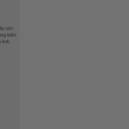
đầy sức
àng biến
 linh