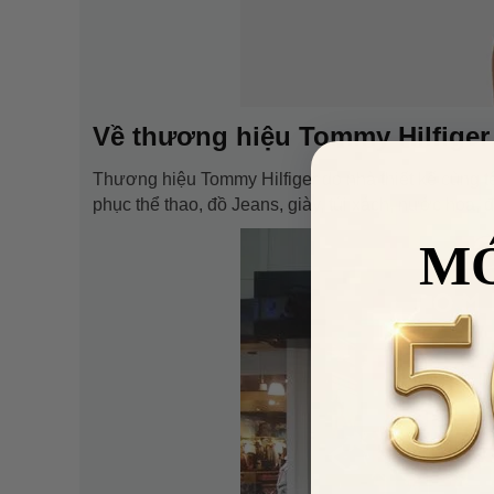
Về thương hiệu Tommy Hilfiger
Thương hiệu Tommy Hilfiger do nhà thiết kế cùng 
phục thể thao, đồ Jeans, giày, túi xách, nước hoa, 
M