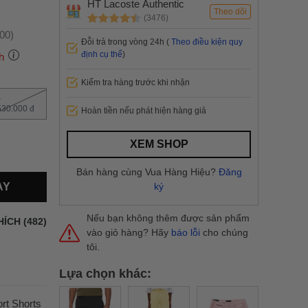
HT Lacoste Authentic
Theo dõi
(3476)
:00)
Đỗi trả trong vòng 24h (
Theo điều kiện quy
định cụ thể
)
h
Kiểm tra hàng trước khi nhận
6
 thành
530.000 đ
Hoàn tiền nếu phát hiện hàng giả
i
và nội
XEM SHOP
nhanh
Bán hàng cùng Vua Hàng Hiệu?
Đăng
 yêu cầu
AY
ký
ng báo
yển tại
Nếu bạn không thêm được sản phẩm
HÍCH (482)
vào giỏ hàng? Hãy
báo lỗi
cho chúng
tôi.
Lựa chọn khác:
rt Shorts