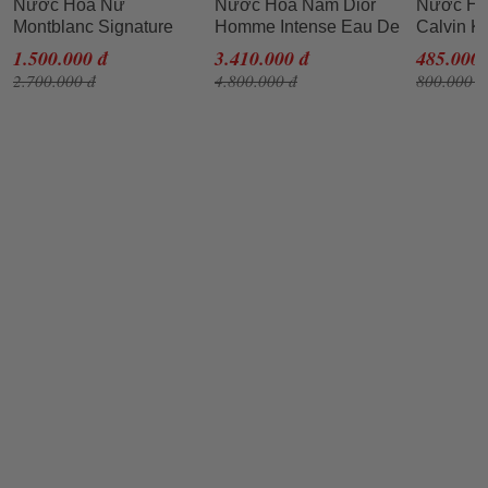
Nước Hoa Nữ
Nước Hoa Nam Dior
Nước Ho
Montblanc Signature
Homme Intense Eau De
Calvin K
EDP 90ml
Parfum (EDP) 100ml
EDT 100
1.500.000 đ
3.410.000 đ
485.000 
2.700.000 đ
4.800.000 đ
800.000 đ