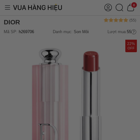
0
DIOR
Mã SP:
h269706
Danh mục:
Son Môi
Lượt mua:
55
22%
OFF