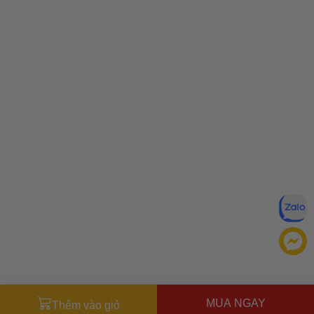
MUA NGAY
Thêm vào giỏ
Miễn trừ trách nhiệm:
Mặc dù chúng tôi luôn cố gắng đảm