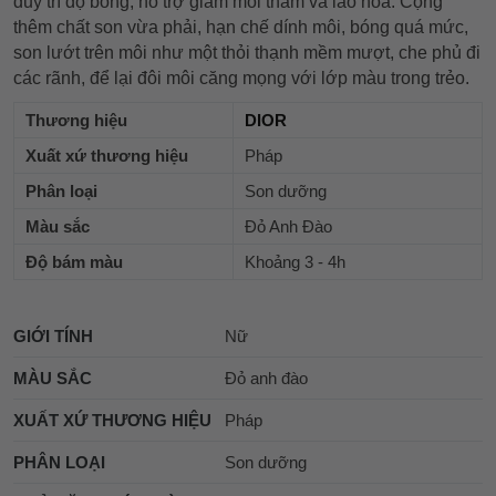
duy trì độ bóng, hỗ trợ giảm môi thâm và lão hóa. Cộng
thêm chất son vừa phải, hạn chế dính môi, bóng quá mức,
son lướt trên môi như một thỏi thạnh mềm mượt, che phủ đi
các rãnh, để lại đôi môi căng mọng với lớp màu trong trẻo.
Thương hiệu
DIOR
Xuất xứ thương hiệu
Pháp
Phân loại
Son dưỡng
Màu sắc
Đỏ Anh Đào
Độ bám màu
Khoảng 3 - 4h
GIỚI TÍNH
Nữ
MÀU SẮC
Đỏ anh đào
XUẤT XỨ THƯƠNG HIỆU
Pháp
PHÂN LOẠI
Son dưỡng