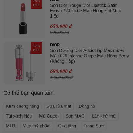
28%
Son Dior Rouge Dior Lipstick Satin
OFF
Finish 720 Icone Màu Hồng Đất Mini
1.5g
650.000 đ
900.000 đ
DIOR
32%
Son Dưỡng Dior Addict Lip Maximizer
OFF
Màu 029 Intense Grape Màu Hồng Berry
(Không Hộp)
680.000 đ
1.000.000 đ
Có thể bạn quan tâm
Kem chống nắng
Sữa rửa mặt
Đồng hồ
Túi xách hiệu
Mũ Gucci
Son MAC
Lăn khử mùi
MLB
Mua mỹ phẩm
Quà tặng
Trang Sức