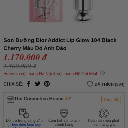
Son Dưỡng Dior Addict Lip Glow 104 Black
Cherry Màu Đỏ Anh Đào
1.170.000 đ
1.500.000 đ
Freeship nội thành Hà Nội & nội thành Hồ Chí Minh
CHIA SẺ:
ĐÃ THÍCH (884)
The Cosmetics House
5
Theo dõi
Đỗi trả trong vòng 24h
Cam kết sản phẩm
Hoàn tiền nếu phát
(
Theo điều kiện quy
chính hãng
hiện hàng giả