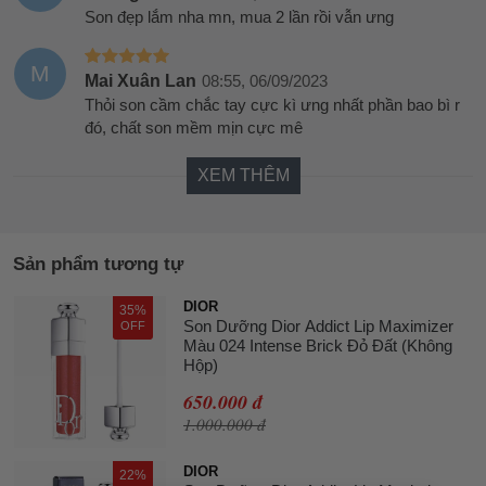
Son đẹp lắm nha mn, mua 2 lần rồi vẫn ưng
M
Mai Xuân Lan
08:55, 06/09/2023
Thỏi son cầm chắc tay cực kì ưng nhất phần bao bì r
đó, chất son mềm mịn cực mê
XEM THÊM
Sản phẩm tương tự
DIOR
35%
Son Dưỡng Dior Addict Lip Maximizer
OFF
Màu 024 Intense Brick Đỏ Đất (Không
Hộp)
650.000 đ
1.000.000 đ
DIOR
22%