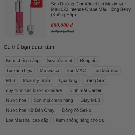
Son Dưỡng Dior Addict Lip Maximizer
OFF
Màu 029 Intense Grape Màu Hồng Berry
(Không Hộp)
680.000 đ
1.000.000 đ
Có thể bạn quan tâm
Kem chống nắng
Sữa rửa mặt
Đồng hồ
Túi xách hiệu
Mũ Gucci
Son MAC
Lăn khử mùi
MLB
Mua mỹ phẩm
Quà tặng
Trang Sức
quy trình các bước skincare
Kính mắt Cartier
Nước hoa
Son môi chính hãng
Giày MLB
Nước hoa Nữ Bán Chạy
Đồng hồ Seiko
Loa Marshall cao cấp
Kem chống nắng cho da