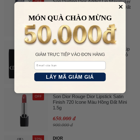
Son Dưỡng Dior Addict Lip Maximizer
OFF
009 Intense Rosewood Màu Hồng Đất
MÓN QUÀ CHÀO MỪNG
1.250.000 đ
1.600.000 đ
DIOR
38%
Son Lì Dior Rouge Couture Colour Lip
OFF
GIẢM TRỰC TIẾP VÀO ĐƠN HÀNG
777 Fahrenheit Velvet Finish Màu Đỏ
Cam
Email
1.050.000 đ
LẤY MÃ GIẢM GIÁ
1.700.000 đ
DIOR
28%
Son Dior Rouge Dior Lipstick Satin
OFF
Finish 720 Icone Màu Hồng Đất Mini
1.5g
650.000 đ
900.000 đ
DIOR
32%