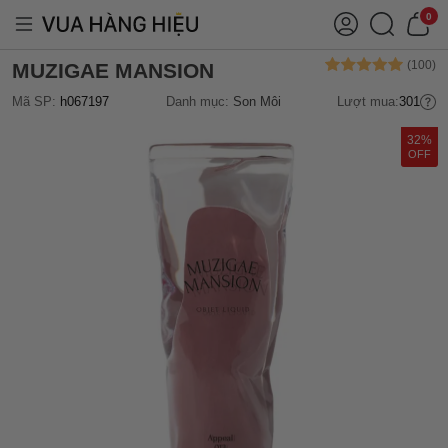
0
MUZIGAE MANSION
Mã SP:
h067197
Danh mục:
Son Môi
Lượt mua:
301
32%
OFF