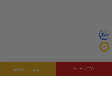
MUA NGAY
Thêm vào giỏ
Miễn trừ trách nhiệm:
Mặc dù chúng tôi luôn cố gắng đảm
bảo rằng mọi thông tin đều chính xác, nhưng đôi khi nhà sản
xuất có thể thay đổi danh sách thành phần của sản phẩm.
Bao bì và thành phần trong thực tế có thể khác biệt với
Ưu đãi dành cho bạn
những gì được mô tả trên website. Chúng tôi khuyến cáo
Miễn phí giao hàng
30.000đ
cho đơn hàng từ
500.000đ
(Áp
bạn không nên chỉ dựa trên thông tin được ghi trên website,
dụng tại nội thành Hà Nội & nội thành Hồ Chí Minh).
mà hãy luôn luôn đọc nhãn mác, cảnh báo và hướng dẫn sử