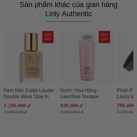
Sản phẩm khác của gian hàng
Linly Authentic
32%
50%
OFF
OFF
Kem Nền Estée Lauder
Nước Hoa Hồng
Phấn Ph
Double Wear Stay In
Lancôme Tonique
Laura Me
Place SPF10 Tone
Confort 400ml
Transluc
1.290.000 đ
949.000 đ
790.000 
1W2-Sand 30ml
Setting 
1.900.000 đ
1.900.000 đ
1.200.000
Lớp Tra
Hảo, Tự 
Màu từ 
Cao Cấp