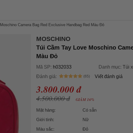
 Moschino Camera Bag Red Exclusive Handbag Red Màu Đỏ
MOSCHINO
Túi Cầm Tay Love Moschino Came
Màu Đỏ
Mã SP:
h032033
Danh mục:
Túi 
Đánh giá:
Viết đánh giá
3.800.000 đ
4.500.000 đ
GIẢM 16%
Mặt hàng:
Có sẵn
Giới tính:
Nữ
Màu sắc:
Đỏ