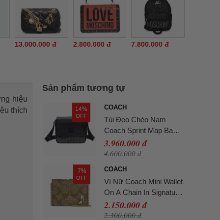
13.000.000 đ
2.800.000 đ
7.800.000 đ
Sản phẩm tương tự
ơng hiệu
COACH
14%
êu thích
OFF
Túi Đeo Chéo Nam
Coach Sprint Map Bag
Signature Charcoal
3.960.000 đ
Black Màu Đen
4.600.000 đ
COACH
7%
OFF
Ví Nữ Coach Mini Wallet
On A Chain In Signature
Canvas With Bee Print
2.150.000 đ
Màu Gold Khaki
2.300.000 đ