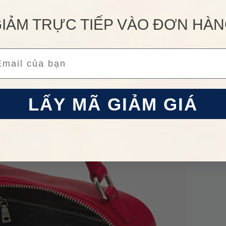
 tin tưởng của người dùng.
IẢM TRỰC TIẾP VÀO ĐƠN HÀ
ino Camera Bag Red Exclusive Handba
xclusive Handbag
được làm từ chất liệu da cao cấp, thiết kế
ail
iết, đảm bảo hài lòng ngay cả với khách hàng khó tính nổi trội. 
i rộng rãi có thể để nhiều đồ khác nhau khi bạn đi ra ngoài.
LẤY MÃ GIẢM GIÁ