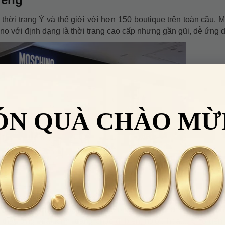
 thời trang Ý và thế giới với hơn 150 boutique trên toàn cầu. 
no với định dạng là thời trang cao cấp nhưng gần gũi, dễ ứng 
ÓN QUÀ CHÀO MỪ
ẵn Moschino dành cho nam và nữ, Moschino Cheap and Chic 
ành cho giới trẻ đương đại Love Moschino. Bên cạnh đó, nhãn 
 thắt lưng, mắt kính, trang phục đi biển, nước hoa.... Cho đến