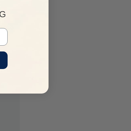
NG
g
 độc đáo
Khóa kéo