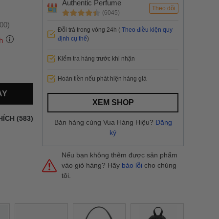
Authentic Perfume
Theo dõi
(6045)
:00)
Đỗi trả trong vòng 24h (
Theo điều kiện quy
định cụ thể
)
h
Kiểm tra hàng trước khi nhận
 thành
Hoàn tiền nếu phát hiện hàng giả
AY
i
và nội
XEM SHOP
nhanh
HÍCH (583)
Bán hàng cùng Vua Hàng Hiệu?
Đăng
 yêu cầu
ký
ng báo
yển tại
Nếu bạn không thêm được sản phẩm
vào giỏ hàng? Hãy
báo lỗi
cho chúng
tôi.