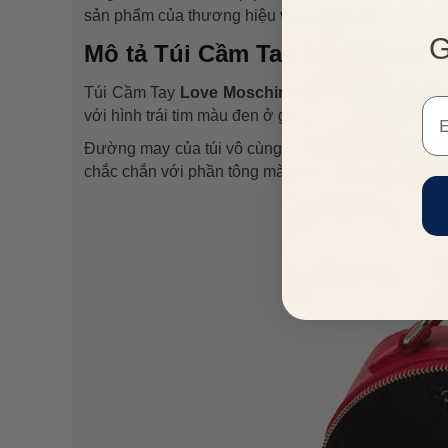
sản phẩm của thương hiệu vẫn luôn chiếm được sự
G
Mô tả Túi Cầm Tay Love Mosch
Túi Cầm Tay
Love Moschino Camera Bag Red E
Em
với hình trái tim màu đen ở giữa.
Đường may của túi vô cùng tinh tế, tỉ mỉ từng chi t
chắc chắn với phần tông màu bạc. Ngăn bên trong tú