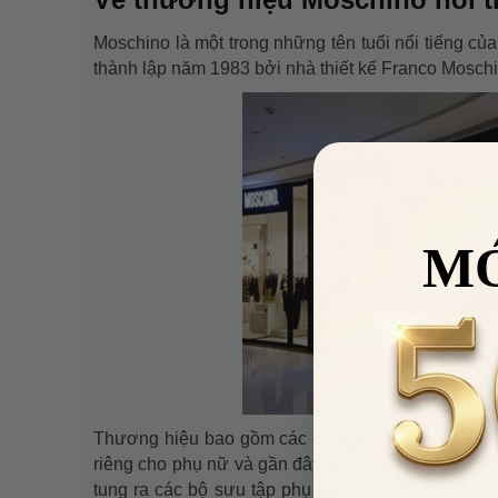
Moschino là một trong những tên tuổi nổi tiếng của
thành lập năm 1983 bởi nhà thiết kế Franco Moschi
M
Thương hiệu bao gồm các dòng thời trang may s
riêng cho phụ nữ và gần đây là dòng thời trang d
tung ra các bộ sưu tập phụ kiện bao gồm túi, giày,