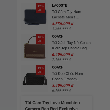
LACOSTE
12%
OFF
Túi Cầm Tay Nam
Lacoste Men's
Chantaco Piqué Bag
4.580.000 đ
NH2922 - 021 Màu Xanh
5.200.000 đ
Navy
COACH
16%
OFF
Túi Xách Tay Nữ Coach
Klare Top Handle Bag In
Signature Canvas
6.290.000 đ
Tan/Brown Màu Nâu
7.500.000 đ
COACH
19%
OFF
Túi Đeo Chéo Nam
Coach Graham
Crossbody Bag In
5.290.000 đ
Signature Canvas
6.500.000 đ
CV921 Màu Đen
Túi Cầm Tay Love Moschino
Camera Bag Red Exclusive