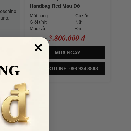
Handbag Red Màu Đỏ
Moschino
Mặt hàng:
Có sẵn
dụng.
Giới tính:
Nữ
Màu sắc:
Đỏ
3.800.000 đ
Giá bán:
MUA NGAY
NG
HOTLINE: 093.934.8888
chỉ dành
hàng còn
 nay các