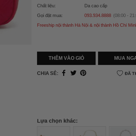
Chất liệu:
Da cao cấp
Gọi đặt mua:
093.934.8888
(08:00 - 21
Freeship nội thành Hà Nội & nội thành Hồ Chí Min
Ưu đãi dành cho bạn
Miễn phí giao hàng
30.000đ
cho đơn hàng từ
500.000đ
(Áp dụng tại nội thành Hà Nội & nội
Hồ Chí Minh).
THÊM VÀO GIỎ
MUA NG
Lưu ý: Với các đơn hàng tại nội thành
Hà Nộ
thành
Hồ Chí Minh
, khách hàng muốn giao 
CHIA SẺ:
ĐÃ T
trong ngày hoặc Đơn hàng giao hỏa tốc theo
của khách hàng phí vận chuyển sẽ được thô
và áp dụng theo cước phí của đơn vị vận chu
thời điểm đó.
Xem chi tiết →
Lựa chọn khác: