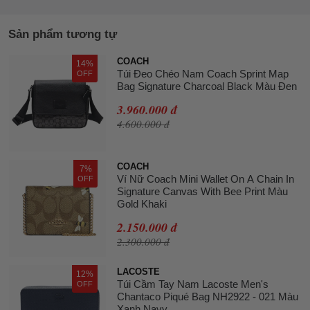
Sản phẩm tương tự
COACH
14%
Túi Đeo Chéo Nam Coach Sprint Map
OFF
Bag Signature Charcoal Black Màu Đen
3.960.000 đ
4.600.000 đ
COACH
7%
Ví Nữ Coach Mini Wallet On A Chain In
OFF
Signature Canvas With Bee Print Màu
Gold Khaki
2.150.000 đ
2.300.000 đ
LACOSTE
12%
Túi Cầm Tay Nam Lacoste Men's
OFF
Chantaco Piqué Bag NH2922 - 021 Màu
Xanh Navy