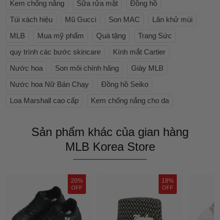
Kem chống nắng
Sữa rửa mặt
Đồng hồ
Túi xách hiệu
Mũ Gucci
Son MAC
Lăn khử mùi
MLB
Mua mỹ phẩm
Quà tặng
Trang Sức
quy trình các bước skincare
Kính mắt Cartier
Nước hoa
Son môi chính hãng
Giày MLB
Nước hoa Nữ Bán Chạy
Đồng hồ Seiko
Loa Marshall cao cấp
Kem chống nắng cho da
Sản phẩm khác của gian hàng
MLB Korea Store
20%
18%
OFF
OFF