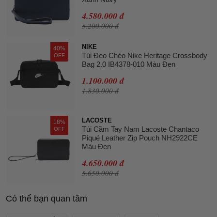
4.580.000 đ
5.200.000 đ
NIKE
40%
Túi Đeo Chéo Nike Heritage Crossbody
OFF
Bag 2.0 IB4378-010 Màu Đen
1.100.000 đ
1.830.000 đ
LACOSTE
18%
Túi Cầm Tay Nam Lacoste Chantaco
OFF
Piqué Leather Zip Pouch NH2922CE
Màu Đen
4.650.000 đ
5.650.000 đ
Có thể bạn quan tâm