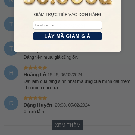
Nguyễn Thảo
14:01, 15/02/2024
đáng tiền thiệt sự luôn ạ
GIẢM TRỰC TIẾP VÀO ĐƠN HÀNG
T
Email
Tú Nguyễn
08:08, 09/02/2024
Tiền nào của nấy, tiền đắt của xịn, ưng lắm nhé
LẤY MÃ GIẢM GIÁ
T
Tú Thị
14:58, 07/02/2024
Đáng tiền mua, giá cũng ổn.
H
Hoàng Lê
16:46, 06/02/2024
Đặt làm quà tặng sinh nhật mà ưng quá mình đặt thêm
cho mình cái nữa.
Đ
Đặng Huyền
20:08, 05/02/2024
Xịn xò lắm
XEM THÊM