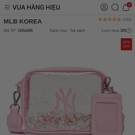
0
MLB KOREA
Mã SP:
h054495
Danh mục:
Túi xách
Lượt mua:
305
20%
OFF