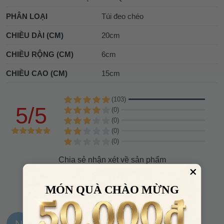
PHÂN LOẠI
Túi đeo chéo
CHIỀU DÀI (CM)
20cm
CHIỀU RỘNG (CM)
6cm
CHIỀU CAO (CM)
15cm
(103)
5/5
(0)
(0)
(0)
(0)
Chia sẻ nhận xét về sản phẩm
VIẾT NHẬN XÉT
MÓN QUÀ CHÀO MỪNG
N