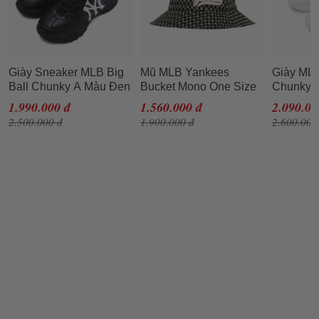
Giày Sneaker MLB Big
Mũ MLB Yankees
Giày MLB
Ball Chunky A Màu Đen
Bucket Mono One Size
Chunky P
Logo Trắng Size 230
59H
1.990.000 đ
1.560.000 đ
2.090.00
2.500.000 đ
1.900.000 đ
2.600.000