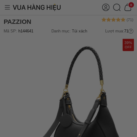
0
PAZZION
Mã SP:
h144641
Danh mục:
Túi xách
Lượt mua:
71
39%
OFF