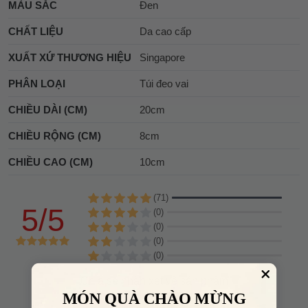
MÀU SẮC
Đen
CHẤT LIỆU
Da cao cấp
XUẤT XỨ THƯƠNG HIỆU
Singapore
PHÂN LOẠI
Túi đeo vai
CHIỀU DÀI (CM)
20cm
CHIỀU RỘNG (CM)
8cm
CHIỀU CAO (CM)
10cm
(71)
5/5
(0)
(0)
(0)
(0)
Chia sẻ nhận xét về sản phẩm
MÓN QUÀ CHÀO MỪNG