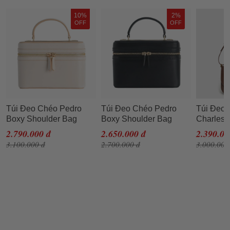
10%
2%
OFF
OFF
Túi Đeo Chéo Pedro
Túi Đeo Chéo Pedro
Túi Đeo
Boxy Shoulder Bag
Boxy Shoulder Bag
Charles 
PW2-76390057 Màu
PW2-76390057 Màu
Metallic
2.790.000 đ
2.650.000 đ
2.390.00
Trắng
Đen
Crossbo
3.100.000 đ
2.700.000 đ
3.000.000
8078140