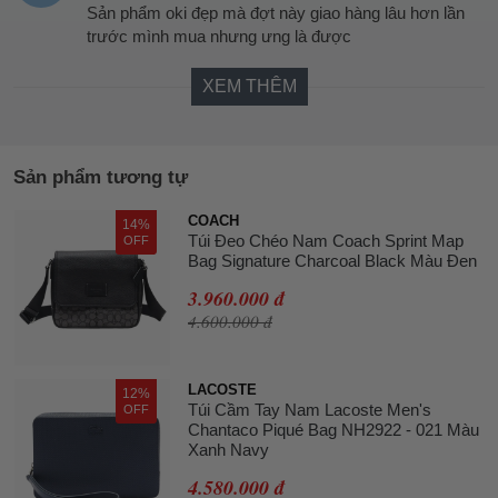
Sản phẩm oki đẹp mà đợt này giao hàng lâu hơn lần
trước mình mua nhưng ưng là được
XEM THÊM
Sản phẩm tương tự
COACH
14%
Túi Đeo Chéo Nam Coach Sprint Map
OFF
Bag Signature Charcoal Black Màu Đen
3.960.000 đ
4.600.000 đ
LACOSTE
12%
Túi Cầm Tay Nam Lacoste Men's
OFF
Chantaco Piqué Bag NH2922 - 021 Màu
Xanh Navy
4.580.000 đ