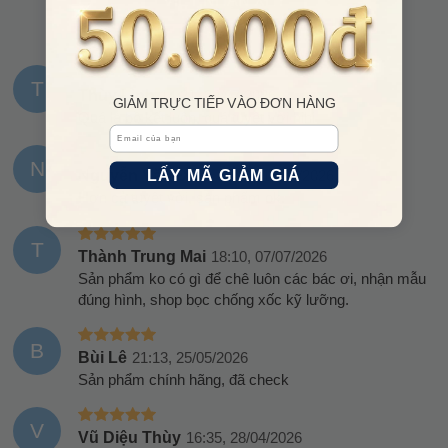
VIẾT NHẬN XÉT
T
Thùy Linh
14:21, 28/07/2026
GIẢM TRỰC TIẾP VÀO ĐƠN HÀNG
Quá là bồ kết luôn, quá tuyệt vời hihi
Email
N
LẤY MÃ GIẢM GIÁ
Nguyễn Văn Đức
16:31, 13/07/2026
Hơn cả tuyệt vời, sản phẩm ok.
T
Thành Trung Mai
18:10, 07/07/2026
Sản phẩm ko có gì để chê luôn các bác ơi, nhận mẫu
đúng hình, shop bọc chống xốc kỹ lưỡng.
B
Bùi Lê
21:13, 25/05/2026
Sản phẩm chính hãng, đã check
V
Vũ Diệu Thùy
16:35, 28/04/2026