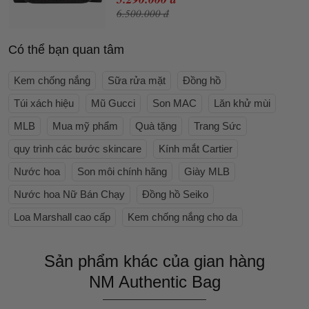
6.500.000 đ
Có thể bạn quan tâm
Kem chống nắng
Sữa rửa mặt
Đồng hồ
Túi xách hiệu
Mũ Gucci
Son MAC
Lăn khử mùi
MLB
Mua mỹ phẩm
Quà tặng
Trang Sức
quy trình các bước skincare
Kính mắt Cartier
Nước hoa
Son môi chính hãng
Giày MLB
Nước hoa Nữ Bán Chạy
Đồng hồ Seiko
Loa Marshall cao cấp
Kem chống nắng cho da
Sản phẩm khác của gian hàng
NM Authentic Bag