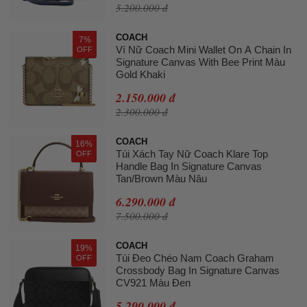
5.200.000 đ
COACH
7%
Ví Nữ Coach Mini Wallet On A Chain In
OFF
Signature Canvas With Bee Print Màu
Gold Khaki
2.150.000 đ
2.300.000 đ
COACH
16%
Túi Xách Tay Nữ Coach Klare Top
OFF
Handle Bag In Signature Canvas
Tan/Brown Màu Nâu
6.290.000 đ
7.500.000 đ
COACH
19%
Túi Đeo Chéo Nam Coach Graham
OFF
Crossbody Bag In Signature Canvas
CV921 Màu Đen
5.290.000 đ