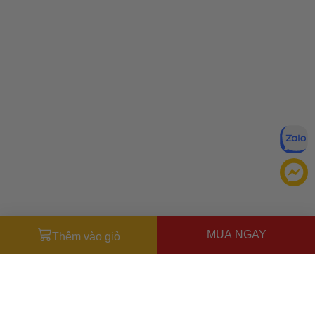
MUA NGAY
Thêm vào giỏ
Đăng ký để nhận ưu đãi qua email:
ĐĂNG KÝ
Chính sách bảo mật của
Bằng cách đăng ký, bạn đồng ý với
Ưu đãi dành cho bạn
chúng tôi