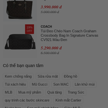
3.990.000 đ
5.000.000 đ
COACH
19%
Túi Đeo Chéo Nam Coach Graham
OFF
Crossbody Bag In Signature Canvas
CV921 Màu Đen
5.290.000 đ
6.500.000 đ
Có thể bạn quan tâm
Kem chống nắng
Sữa rửa mặt
Đồng hồ
Túi xách hiệu
Mũ Gucci
Son MAC
Lăn khử mùi
MLB
Mua mỹ phẩm
Quà tặng
Trang Sức
quy trình các bước skincare
Kính mắt Cartier