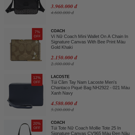
3.960.000 đ
4.600.000 đ
COACH
7%
Ví Nữ Coach Mini Wallet On A Chain In
OFF
Signature Canvas With Bee Print Màu
Gold Khaki
2.150.000 đ
2.300.000 đ
LACOSTE
12%
Túi Cầm Tay Nam Lacoste Men's
OFF
Chantaco Piqué Bag NH2922 - 021 Màu
Xanh Navy
4.580.000 đ
5.200.000 đ
COACH
20%
Túi Tote Nữ Coach Mollie Tote 25 In
OFF
Signature Canvas CV965 Màu Đen Nâu