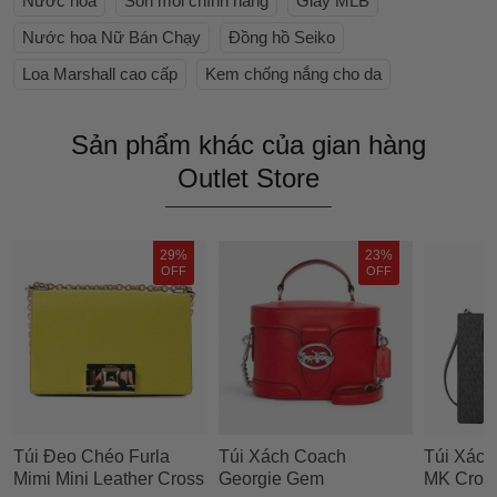
Nước hoa
Son môi chính hãng
Giày MLB
Nước hoa Nữ Bán Chạy
Đồng hồ Seiko
Loa Marshall cao cấp
Kem chống nắng cho da
Sản phẩm khác của gian hàng
Outlet Store
29%
23%
OFF
OFF
Túi Đeo Chéo Furla
Túi Xách Coach
Túi Xách
Mimi Mini Leather Cross
Georgie Gem
MK Cros