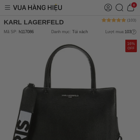
0
KARL LAGERFELD
Mã SP:
h117086
Danh mục:
Túi xách
Lượt mua:
103
16%
OFF