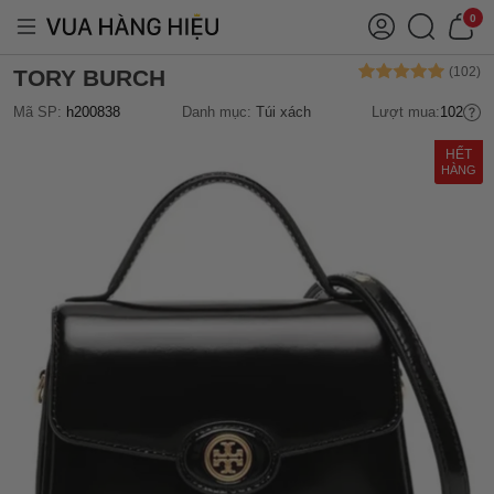
0
TORY BURCH
Mã SP:
h200838
Danh mục:
Túi xách
Lượt mua:
102
HẾT
HÀNG