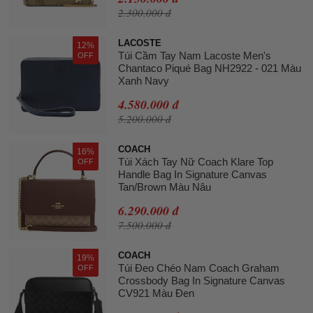
2.300.000 đ
LACOSTE
12%
Túi Cầm Tay Nam Lacoste Men's
OFF
Chantaco Piqué Bag NH2922 - 021 Màu
Xanh Navy
4.580.000 đ
5.200.000 đ
COACH
16%
Túi Xách Tay Nữ Coach Klare Top
OFF
Handle Bag In Signature Canvas
Tan/Brown Màu Nâu
6.290.000 đ
7.500.000 đ
COACH
19%
Túi Đeo Chéo Nam Coach Graham
OFF
Crossbody Bag In Signature Canvas
CV921 Màu Đen