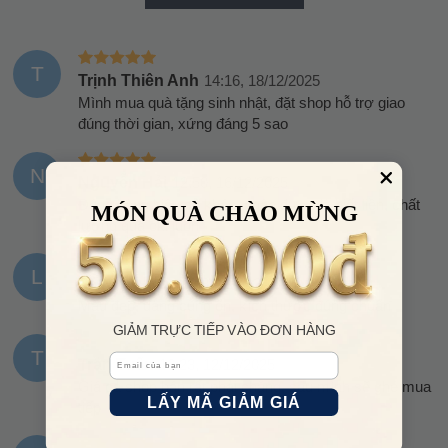
T
Trịnh Thiên Anh
14:16, 18/12/2025
Mình mua quà tặng sinh nhật, đặt shop hỗ trợ giao
đúng thời gian, xứng đáng 5 sao
N
Nguyễn Hải
12:50, 16/12/2025
Đúng hàng hiệu có khác, nhận được là biết liền, chất
MÓN QUÀ CHÀO MỪNG
lượng quá oki luôn
L
Lê Kim Ngọc
19:34, 14/12/2025
Màu đẹp, dáng cũng ổn, kích thước đúng chuẩn
GIẢM TRỰC TIẾP VÀO ĐƠN HÀNG
T
Email
Trần Tuấn
10:23, 12/12/2025
Giá cả shop bán rất phải chăng, sau mình sẽ ghé mua
LẤY MÃ GIẢM GIÁ
tiếp