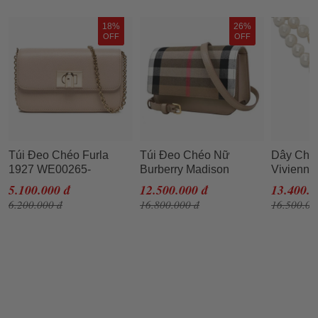
18%
26%
OFF
OFF
Túi Đeo Chéo Furla
Túi Đeo Chéo Nữ
Dây Chu
1927 WE00265-
Burberry Madison
Vivienne
ARE000-B4L00-1-007-
Leather Shoulder Bag
Row Pear
5.100.000 đ
12.500.000 đ
13.400.0
20-CN-E Ballerina Màu
Chestnut Beige Màu Be
Trắng
6.200.000 đ
16.800.000 đ
16.500.00
Be