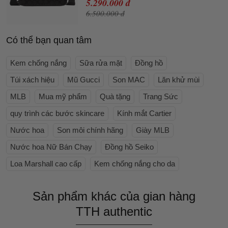
5.290.000 đ
6.500.000 đ
Có thể bạn quan tâm
Kem chống nắng
Sữa rửa mặt
Đồng hồ
Túi xách hiệu
Mũ Gucci
Son MAC
Lăn khử mùi
MLB
Mua mỹ phẩm
Quà tặng
Trang Sức
quy trình các bước skincare
Kính mắt Cartier
Nước hoa
Son môi chính hãng
Giày MLB
Nước hoa Nữ Bán Chạy
Đồng hồ Seiko
Loa Marshall cao cấp
Kem chống nắng cho da
Sản phẩm khác của gian hàng
TTH authentic