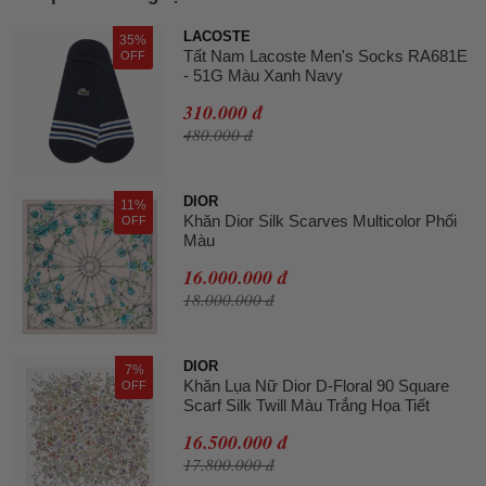
LACOSTE
35%
Tất Nam Lacoste Men's Socks RA681E
OFF
- 51G Màu Xanh Navy
310.000 đ
480.000 đ
DIOR
11%
Khăn Dior Silk Scarves Multicolor Phối
OFF
Màu
16.000.000 đ
18.000.000 đ
DIOR
7%
Khăn Lụa Nữ Dior D-Floral 90 Square
OFF
Scarf Silk Twill Màu Trắng Họa Tiết
16.500.000 đ
17.800.000 đ