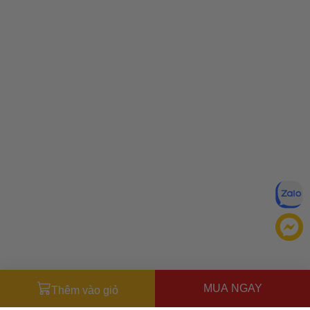
MUA NGAY
Thêm vào giỏ
Đăng ký để nhận ưu đãi qua email: