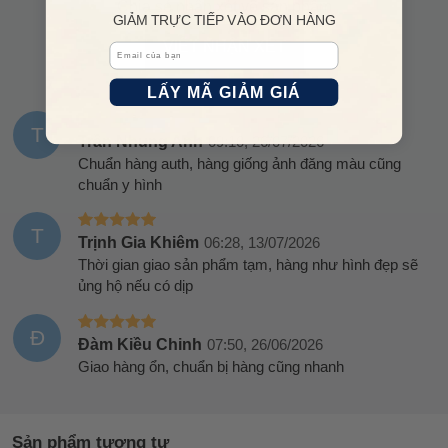
Chia sẻ nhận xét về sản phẩm
GIẢM TRỰC TIẾP VÀO ĐƠN HÀNG
VIẾT NHẬN XÉT
Email
LẤY MÃ GIẢM GIÁ
T
Trần Nhung Anh
09:10, 26/07/2026
Chuẩn hàng auth, hàng giống ảnh đăng màu cũng
chuẩn y hình
T
Trịnh Gia Khiêm
06:28, 13/07/2026
Thời gian giao sản phẩm tạm, hàng như hình đẹp sẽ
ủng hộ nếu có dịp
Đ
Đàm Kiều Chinh
07:50, 26/06/2026
Giao hàng ổn, chuẩn bị hàng cũng nhanh
Sản phẩm tương tự