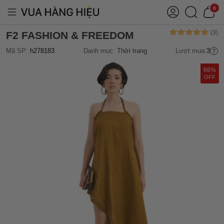
0
F2 FASHION & FREEDOM
Mã SP:
h278183
Danh mục:
Thời trang
Lượt mua:
3
66%
OFF