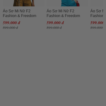
Áo Sơ Mi Nữ F2
Áo Sơ Mi Nữ F2
Áo Sơ M
Fashion & Freedom
Fashion & Freedom
Fashion
Linen SMW360VN-S-
Linen New Tune
Linen N
599.000 đ
599.000 đ
599.000 
0720 Summer Get Away
SMW360-TSN-S-0820
SMW430-
899.000 đ
899.000 đ
899.000 đ
Màu Vàng Nhạt Size S
Màu Trắng Sọc Size S
Nâu Size