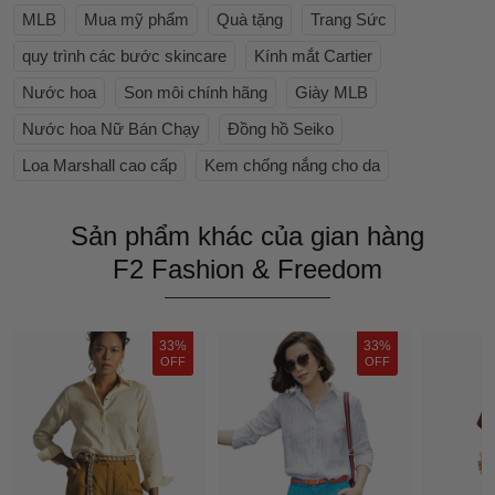
MLB
Mua mỹ phẩm
Quà tặng
Trang Sức
quy trình các bước skincare
Kính mắt Cartier
Nước hoa
Son môi chính hãng
Giày MLB
Nước hoa Nữ Bán Chạy
Đồng hồ Seiko
Loa Marshall cao cấp
Kem chống nắng cho da
Sản phẩm khác của gian hàng
F2 Fashion & Freedom
33%
33%
OFF
OFF