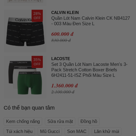
CALVIN KLEIN
28%
Quần Lót Nam Calvin Klein CK NB4127
OFF
- 003 Màu Đen Size L
600.000 đ
830.000 đ
LACOSTE
35%
Set 3 Quần Lót Nam Lacoste Men's 3-
OFF
Pack Stretch Cotton Boxer Briefs
6H2411-51-ISZ Phối Màu Size L
1.360.000 đ
2.100.000 đ
Có thể bạn quan tâm
Kem chống nắng
Sữa rửa mặt
Đồng hồ
Túi xách hiệu
Mũ Gucci
Son MAC
Lăn khử mùi