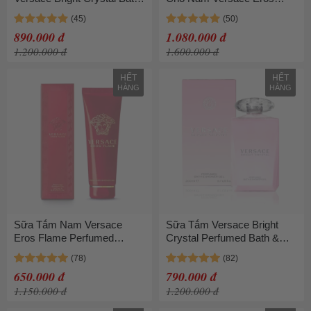
& Shower Gel 200ml
Shower Gel 250ml
890.000 đ
1.080.000 đ
1.200.000 đ
1.600.000 đ
HẾT
HẾT
HÀNG
HÀNG
Sữa Tắm Nam Versace
Sữa Tắm Versace Bright
Eros Flame Perfumed
Crystal Perfumed Bath &
Shower Gel 250ml
ShowerGel 200ml
650.000 đ
790.000 đ
1.150.000 đ
1.200.000 đ