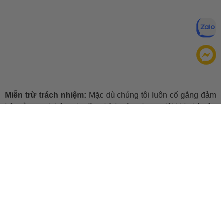
Miễn trừ trách nhiệm:
Mặc dù chúng tôi luôn cố gắng đảm
bảo rằng mọi thông tin đều chính xác, nhưng đôi khi nhà sản
xuất có thể thay đổi danh sách thành phần của sản phẩm.
Bao bì và thành phần trong thực tế có thể khác biệt với
những gì được mô tả trên website. Chúng tôi khuyến cáo
bạn không nên chỉ dựa trên thông tin được ghi trên website,
mà hãy luôn luôn đọc nhãn mác, cảnh báo và hướng dẫn sử
dụng trước khi dùng sản phẩm. Để biết thêm thông tin, vui
lòng liên hệ nhà sản xuất. Nội dung trên trang web này chỉ
được dùng để tham khảo, không thể thay thế chỉ dẫn của
dược sỹ, bác sỹ và các chuyên gia sức khỏe. Bạn không