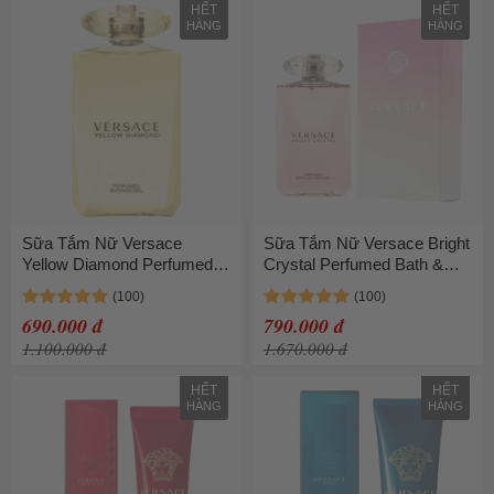
HẾT
HẾT
HÀNG
HÀNG
Sữa Tắm Nữ Versace
Sữa Tắm Nữ Versace Bright
Yellow Diamond Perfumed
Crystal Perfumed Bath &
Bath & Shower Gel 200ml
Shower Gel 200ml
690.000 đ
790.000 đ
1.100.000 đ
1.670.000 đ
HẾT
HẾT
HÀNG
HÀNG