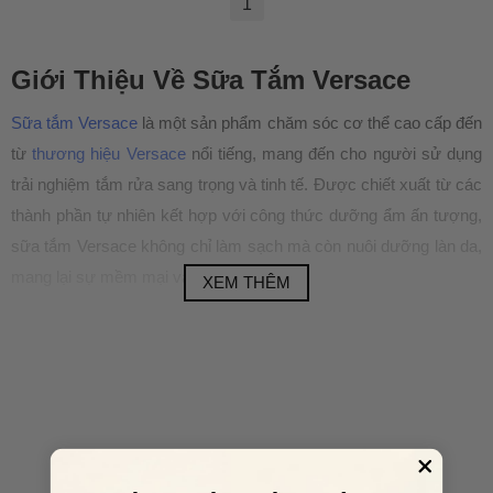
1
Giới Thiệu Về Sữa Tắm Versace
Sữa tắm Versace
là một sản phẩm chăm sóc cơ thể cao cấp đến
từ
thương hiệu Versace
nổi tiếng, mang đến cho người sử dụng
trải nghiệm tắm rửa sang trọng và tinh tế. Được chiết xuất từ các
thành phần tự nhiên kết hợp với công thức dưỡng ẩm ấn tượng,
sữa tắm Versace không chỉ làm sạch mà còn nuôi dưỡng làn da,
mang lại sự mềm mại và mượt mà.
XEM THÊM
Với mùi hương quyến rũ và lâu dài, sữa tắm Versace giúp bạn
tắm mình trong sự thư giãn ấn tượng, đồng thời tạo nên một làn
da khỏe mạnh và tươi sáng. Sản phẩm này được thiết kế dành
riêng cho những ai yêu thích sự sang trọng, đẳng cấp và mùi
hương quyến rũ mà không kém phần thanh lịch.
Các Dòng Sữa Tắm Versace Phổ