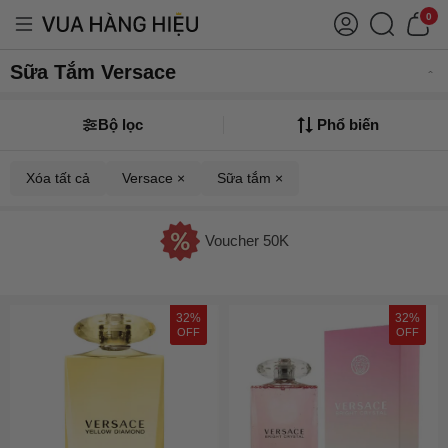
0
Sữa Tắm Versace
Bộ lọc
Phổ biến
Xóa tất cả
Versace ×
Sữa tắm ×
Voucher 50K
32%
32%
OFF
OFF