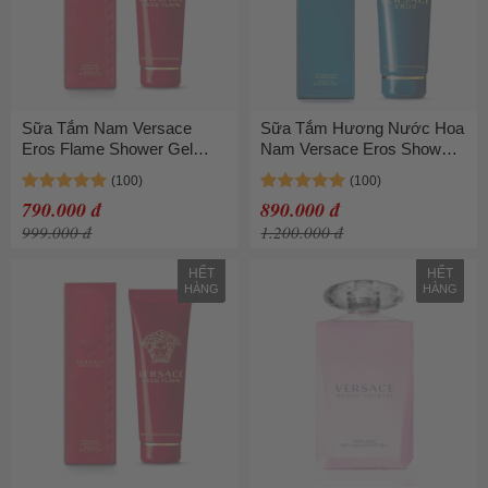
Sữa Tắm Nam Versace
Sữa Tắm Hương Nước Hoa
Eros Flame Shower Gel
Nam Versace Eros Shower
250ml
Gel 250ml
790.000 đ
890.000 đ
999.000 đ
1.200.000 đ
HẾT
HẾT
HÀNG
HÀNG