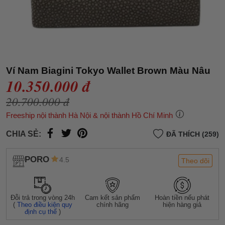
Ví Nam Biagini Tokyo Wallet Brown Màu Nâu
10.350.000 đ
20.700.000 đ
Freeship nội thành Hà Nội & nội thành Hồ Chí Minh
CHIA SẺ:
ĐÃ THÍCH (259)
PORO
4.5
Theo dõi
Đỗi trả trong vòng 24h
Cam kết sản phẩm
Hoàn tiền nếu phát
(
Theo điều kiện quy
chính hãng
hiện hàng giả
định cụ thể
)