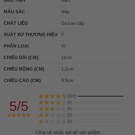
GIỚI TÍNH
Nam
MÀU SẮC
Nâu
CHẤT LIỆU
Da cao cấp
XUẤT XỨ THƯƠNG HIỆU
Ý
PHÂN LOẠI
Ví
CHIỀU DÀI (CM)
11cm
CHIỀU RỘNG (CM)
1.2cm
CHIỀU CAO (CM)
9.5cm
(103)
5/5
(0)
(0)
(0)
(0)
Chia sẻ nhận xét về sản phẩm