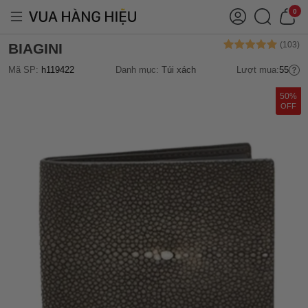
0
BIAGINI
Mã SP:
h119422
Danh mục:
Túi xách
Lượt mua:
55
50%
OFF