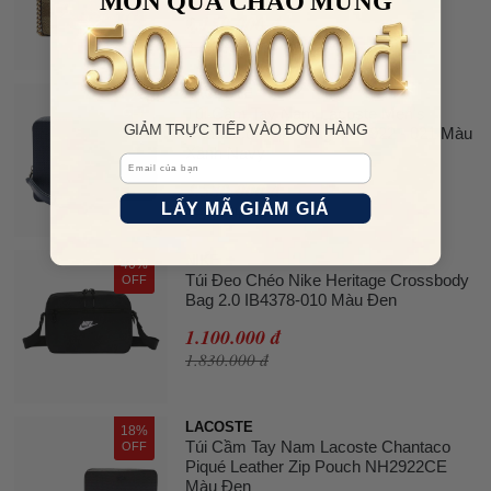
MÓN QUÀ CHÀO MỪNG
2.150.000 đ
2.300.000 đ
LACOSTE
12%
Túi Cầm Tay Nam Lacoste Men's
OFF
GIẢM TRỰC TIẾP VÀO ĐƠN HÀNG
Chantaco Piqué Bag NH2922 - 021 Màu
Xanh Navy
Email
4.580.000 đ
LẤY MÃ GIẢM GIÁ
5.200.000 đ
NIKE
40%
Túi Đeo Chéo Nike Heritage Crossbody
OFF
Bag 2.0 IB4378-010 Màu Đen
1.100.000 đ
1.830.000 đ
LACOSTE
18%
Túi Cầm Tay Nam Lacoste Chantaco
OFF
Piqué Leather Zip Pouch NH2922CE
Màu Đen