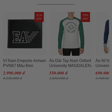
31%
79%
OFF
OFF
Ví Nam Emporio Armani
Áo Dài Tay Nam Oxford
Áo Nỉ Na
PVN67 Màu Đen
University MAGDALEN-
Univers
RAGLAN-ML-GREEN
FLEECE
2.990.000 đ
550.000 đ
690.000 
Màu Xanh Trắng Size M
Xanh Xá
4.330.000 đ
2.650.000 đ
3.340.000