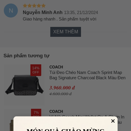
N
Nguyễn Minh Anh
13:35, 21/12/2024
Giao hàng nhanh . Sản phẩm tuyệt vời
XEM THÊM
Sản phẩm tương tự
COACH
14%
Túi Đeo Chéo Nam Coach Sprint Map
OFF
Bag Signature Charcoal Black Màu Đen
3.960.000 đ
4.600.000 đ
COACH
7%
Ví Nữ Coach Mini Wallet On A Chain In
OFF
Signature Canvas With Bee Print Màu
Gold Khaki