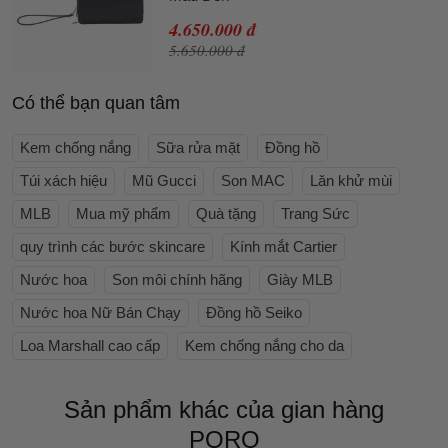
4.650.000 đ
5.650.000 đ
Có thể bạn quan tâm
Kem chống nắng
Sữa rửa mặt
Đồng hồ
Túi xách hiệu
Mũ Gucci
Son MAC
Lăn khử mùi
MLB
Mua mỹ phẩm
Quà tặng
Trang Sức
quy trình các bước skincare
Kính mắt Cartier
Nước hoa
Son môi chính hãng
Giày MLB
Nước hoa Nữ Bán Chạy
Đồng hồ Seiko
Loa Marshall cao cấp
Kem chống nắng cho da
Sản phẩm khác của gian hàng
PORO