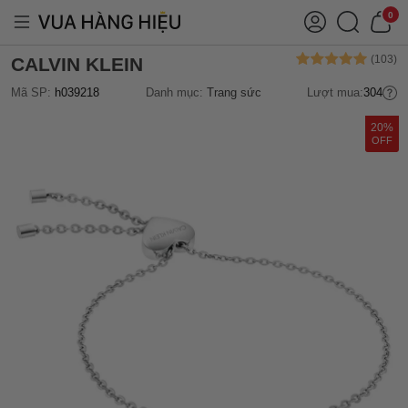
0
CALVIN KLEIN
Mã SP:
h039218
Danh mục:
Trang sức
Lượt mua:
304
20%
OFF