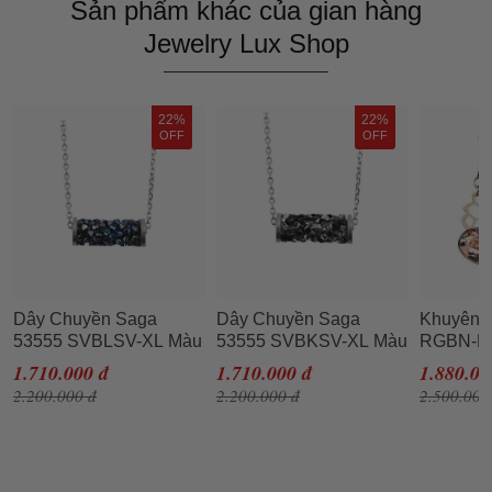
Sản phẩm khác của gian hàng
Jewelry Lux Shop
22%
22%
OFF
OFF
Dây Chuyền Saga
Dây Chuyền Saga
Khuyên T
53555 SVBLSV-XL Màu
53555 SVBKSV-XL Màu
RGBN-R
Bạc
Bạc
Hồng
1.710.000 đ
1.710.000 đ
1.880.00
2.200.000 đ
2.200.000 đ
2.500.000