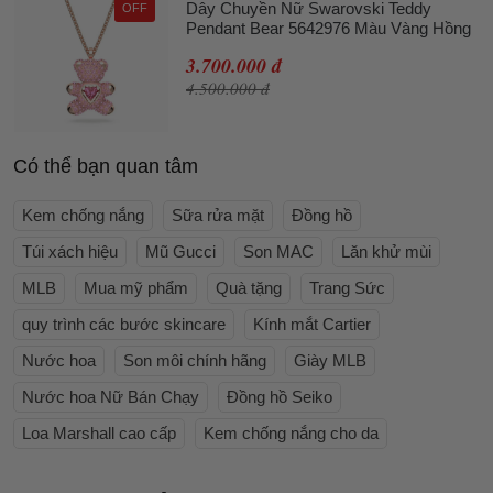
Dây Chuyền Nữ Swarovski Teddy
OFF
Pendant Bear 5642976 Màu Vàng Hồng
3.700.000 đ
4.500.000 đ
Có thể bạn quan tâm
Kem chống nắng
Sữa rửa mặt
Đồng hồ
Túi xách hiệu
Mũ Gucci
Son MAC
Lăn khử mùi
MLB
Mua mỹ phẩm
Quà tặng
Trang Sức
quy trình các bước skincare
Kính mắt Cartier
Nước hoa
Son môi chính hãng
Giày MLB
Nước hoa Nữ Bán Chạy
Đồng hồ Seiko
Loa Marshall cao cấp
Kem chống nắng cho da