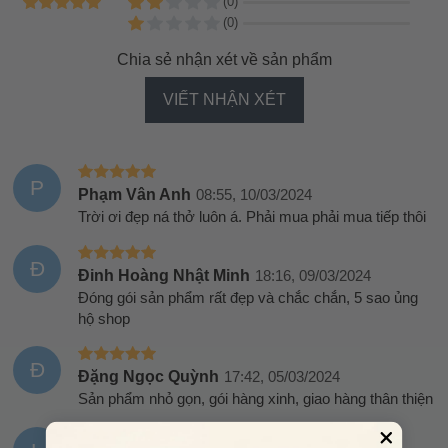
(0)
(0)
Chia sẻ nhận xét về sản phẩm
VIẾT NHẬN XÉT
P
Phạm Vân Anh
08:55, 10/03/2024
Trời ơi đẹp ná thở luôn á. Phải mua phải mua tiếp thôi
Đ
Đinh Hoàng Nhật Minh
18:16, 09/03/2024
Đóng gói sản phẩm rất đẹp và chắc chắn, 5 sao ủng
hộ shop
Đ
Đặng Ngọc Quỳnh
17:42, 05/03/2024
Sản phẩm nhỏ gọn, gói hàng xinh, giao hàng thân thiện