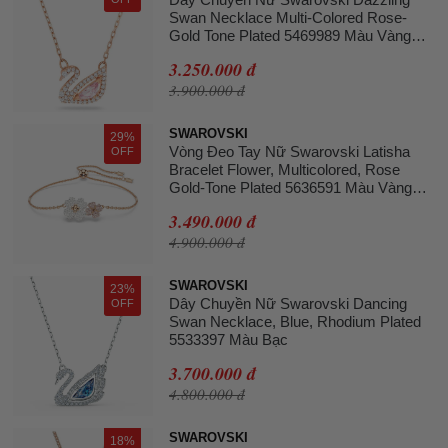
Swan Necklace Multi-Colored Rose-
Gold Tone Plated 5469989 Màu Vàng
Hồng
3.250.000 đ
3.900.000 đ
SWAROVSKI
29%
Vòng Đeo Tay Nữ Swarovski Latisha
OFF
Bracelet Flower, Multicolored, Rose
Gold-Tone Plated 5636591 Màu Vàng
Hồng
3.490.000 đ
4.900.000 đ
SWAROVSKI
23%
Dây Chuyền Nữ Swarovski Dancing
OFF
Swan Necklace, Blue, Rhodium Plated
5533397 Màu Bạc
3.700.000 đ
4.800.000 đ
SWAROVSKI
18%