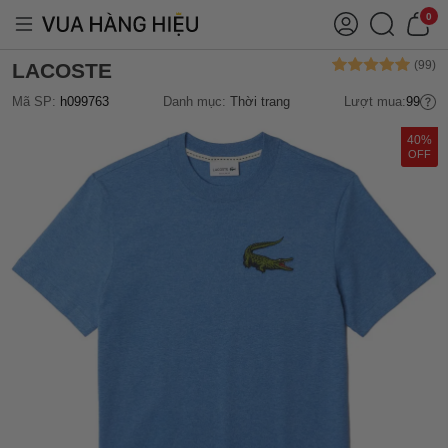
0
LACOSTE
Mã SP:
h099763
Danh mục:
Thời trang
Lượt mua:
99
40%
OFF