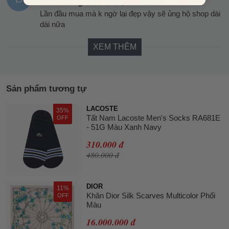
Đàm Trung Anh
15:59, 28/06/2026
Lần đầu mua mà k ngờ lại đẹp vậy sẽ ủng hộ shop dài
dài nữa
XEM THÊM
Sản phẩm tương tự
LACOSTE
35%
Tất Nam Lacoste Men's Socks RA681E
OFF
- 51G Màu Xanh Navy
310.000 đ
480.000 đ
DIOR
11%
Khăn Dior Silk Scarves Multicolor Phối
OFF
Màu
16.000.000 đ