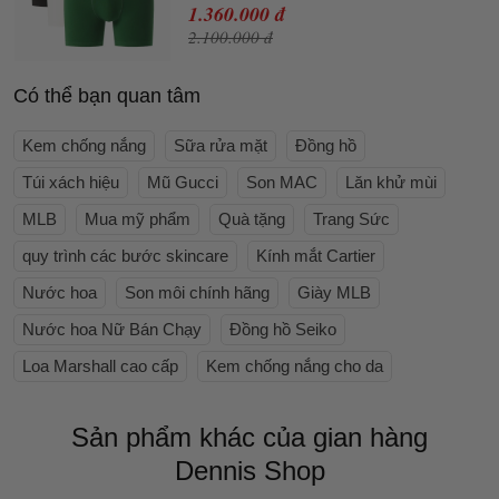
1.360.000 đ
2.100.000 đ
Có thể bạn quan tâm
Kem chống nắng
Sữa rửa mặt
Đồng hồ
Túi xách hiệu
Mũ Gucci
Son MAC
Lăn khử mùi
MLB
Mua mỹ phẩm
Quà tặng
Trang Sức
quy trình các bước skincare
Kính mắt Cartier
Nước hoa
Son môi chính hãng
Giày MLB
Nước hoa Nữ Bán Chạy
Đồng hồ Seiko
Loa Marshall cao cấp
Kem chống nắng cho da
Sản phẩm khác của gian hàng
Dennis Shop