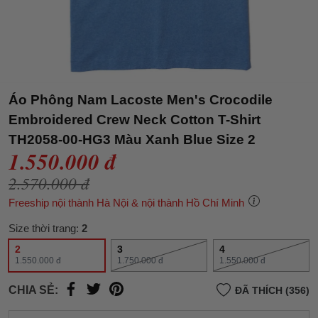
Áo Phông Nam Lacoste Men's Crocodile
Embroidered Crew Neck Cotton T-Shirt
TH2058-00-HG3 Màu Xanh Blue Size 2
1.550.000 đ
2.570.000 đ
Freeship nội thành Hà Nội & nội thành Hồ Chí Minh
Size thời trang:
2
2
3
4
1.550.000 đ
1.750.000 đ
1.550.000 đ
CHIA SẺ:
ĐÃ THÍCH (356)