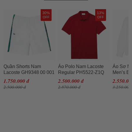
30%
13%
OFF
OFF
Quần Shorts Nam
Áo Polo Nam Lacoste
Áo Sơ Mi
Lacoste GH9348 00 001
Regular PH5522-Z1Q
Men’s Bu
Regular Fit Sports Màu
Màu Đỏ Đô Size 2
Oxford Co
1.750.000 đ
2.500.000 đ
2.550.00
Trắng Size 5
Regular 
2.500.000 đ
2.870.000 đ
3.250.000
001 Màu 