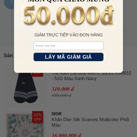
T
Trần Nhung Anh
07:36, 19/04/2026
Chuẩn hàng auth, hàng giống ảnh đăng màu cũng
chuẩn y hình
XEM THÊM
GIẢM TRỰC TIẾP VÀO ĐƠN HÀNG
Email
Sản phẩm tương tự
LẤY MÃ GIẢM GIÁ
LACOSTE
35%
Tất Nam Lacoste Men's Socks RA681E
OFF
- 51G Màu Xanh Navy
310.000 đ
480.000 đ
DIOR
11%
Khăn Dior Silk Scarves Multicolor Phối
OFF
Màu
16.000.000 đ