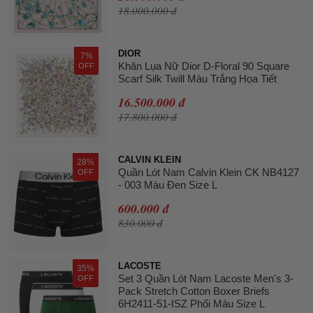
18.000.000 đ
DIOR
7%
Khăn Lụa Nữ Dior D-Floral 90 Square
OFF
Scarf Silk Twill Màu Trắng Họa Tiết
16.500.000 đ
17.800.000 đ
CALVIN KLEIN
28%
Quần Lót Nam Calvin Klein CK NB4127
OFF
- 003 Màu Đen Size L
600.000 đ
830.000 đ
LACOSTE
35%
Set 3 Quần Lót Nam Lacoste Men's 3-
OFF
Pack Stretch Cotton Boxer Briefs
6H2411-51-ISZ Phối Màu Size L