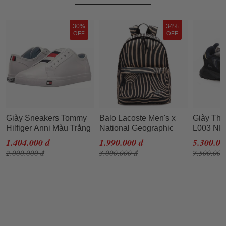
30%
34%
OFF
OFF
Giày Sneakers Tommy
Balo Lacoste Men's x
Giày Thể
Hilfiger Anni Màu Trắng
National Geographic
L003 NE
Size 36
Animal Print Backpack
Màu Đen 
1.404.000 đ
1.990.000 đ
5.300.00
NH3344XM.G10 Màu
2.000.000 đ
3.000.000 đ
7.500.000
Đen Sọc Be