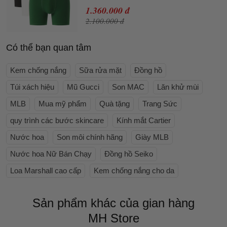
1.360.000 đ
2.100.000 đ
Có thể bạn quan tâm
Kem chống nắng
Sữa rửa mặt
Đồng hồ
Túi xách hiệu
Mũ Gucci
Son MAC
Lăn khử mùi
MLB
Mua mỹ phẩm
Quà tặng
Trang Sức
quy trình các bước skincare
Kính mắt Cartier
Nước hoa
Son môi chính hãng
Giày MLB
Nước hoa Nữ Bán Chạy
Đồng hồ Seiko
Loa Marshall cao cấp
Kem chống nắng cho da
Sản phẩm khác của gian hàng
MH Store