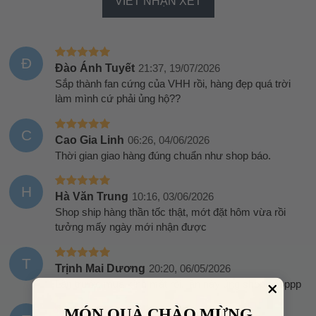
VIẾT NHẬN XÉT
Đ
Đào Ánh Tuyết
21:37, 19/07/2026
Sắp thành fan cứng của VHH rồi, hàng đẹp quá trời
làm mình cứ phải ủng hộ??
C
Cao Gia Linh
06:26, 04/06/2026
Thời gian giao hàng đúng chuẩn như shop báo.
H
Hà Văn Trung
10:16, 03/06/2026
Shop ship hàng thần tốc thật, mớt đặt hôm vừa rồi
tưởng mấy ngày mới nhận được
T
Trịnh Mai Dương
20:20, 06/05/2026
Lần trước mua kính mắt rồi, lần này ủng shop tiếpppp
MÓN QUÀ CHÀO MỪNG