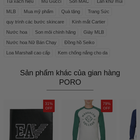
Túi xách hiệu
Mũ Gucci
Son MAC
Lăn khử mùi
MLB
Mua mỹ phẩm
Quà tặng
Trang Sức
quy trình các bước skincare
Kính mắt Cartier
Nước hoa
Son môi chính hãng
Giày MLB
Nước hoa Nữ Bán Chạy
Đồng hồ Seiko
Loa Marshall cao cấp
Kem chống nắng cho da
Sản phẩm khác của gian hàng
PORO
31%
79%
OFF
OFF