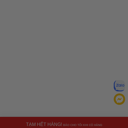
TẠM HẾT HÀNG!
BÁO CHO TÔI KHI CÓ HÀNG
Đăng ký để nhận ưu đãi qua email: