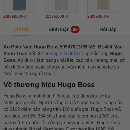
2.899.000 đ
2.595.000 đ
2.899.000 đ
Chi tiết
Bình luận
Hỏi đáp
99
Áo Polo Nam Hugo Boss 50507813PRIME_BL404 Màu
Xanh Than
đến từ
thương hiệu thời trang
nổi tiếng
Hugo
Boss
. Áo được làm bằng chất liệu cao cấp, thoáng mát, sở
hữu kiểu dáng basic cùng chất vải mềm mại mang lại sự
thoải mái cho người mặc.
Về thương hiệu Hugo Boss
Hugo Boss là một nhãn hiệu cao cấp đóng trụ sở tại
Metzingen, Đức. Người sáng lập là Hugo Boss. Hãng này
có 6102 điểm bán hàng trên 110 quốc gia. Hugo Boss AG
trực tiếp sở hữu 364 cửa hàng bán lẻ với hơn 1000 cửa
hàng sở hữu bởi các công ty nhượng quyền. Hugo Boss
được thành lập tại Metzingen, Đức vào năm 1895. Với