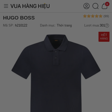
0
HUGO BOSS
Mã SP:
h210122
Danh mục:
Thời trang
Lượt mua:
301
HẾT
HÀNG