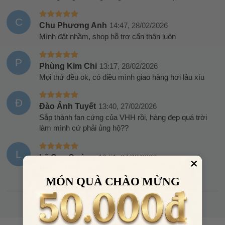
C
Chu Phương Anh
14:47, 28/02/2026
Mình đặt nhầm, shop hỗ trợ cẩn thận luôn
P
Phùng Kim Chi
13:17, 28/02/2026
Mọi thứ đều ok, có điều mình giao hàng hơi lâu xíu
Đ
Đào Ánh Tuyết
13:40, 27/02/2026
Sắp thành fan cứng của VHH rồi, hàng đẹp quá trời
làm mình cứ phải ủng hộ??
L
Lê Cao Cường
18:51, 24/02/2026
Hơn cả tuyệt vời, sản phẩm ok.
MÓN QUÀ CHÀO MỪNG
XEM THÊM