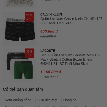
CALVIN KLEIN
28%
Quần Lót Nam Calvin Klein CK NB4127
OFF
- 003 Màu Đen Size L
600.000 đ
830.000 đ
LACOSTE
35%
Set 3 Quần Lót Nam Lacoste Men's 3-
OFF
Pack Stretch Cotton Boxer Briefs
6H2411-51-ISZ Phối Màu Size L
1.360.000 đ
2.100.000 đ
Có thể bạn quan tâm
Kem chống nắng
Sữa rửa mặt
Đồng hồ