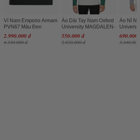
Ví Nam Emporio Armani
Áo Dài Tay Nam Oxford
Áo Nỉ Na
PVN67 Màu Đen
University MAGDALEN-
Univers
RAGLAN-ML-GREEN
FLEECE
2.990.000 đ
550.000 đ
690.000 
Màu Xanh Trắng Size M
Xanh Xá
4.330.000 đ
2.650.000 đ
3.340.000