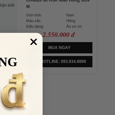
CH9628 00 HSK Màu Hồng Size
hận biết
M
Giới tính:
Nam
Màu sắc:
Hồng
Kiểu dáng:
Áo sơ mi
2.550.000 đ
Giá bán:
MUA NGAY
NG
HOTLINE: 093.934.8888