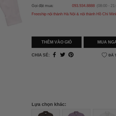
Gọi đặt mua:
093.934.8888
(08:00 - 21
Freeship nội thành Hà Nội & nội thành Hồ Chí Min
Ưu đãi dành cho bạn
Miễn phí giao hàng
30.000đ
cho đơn hàng từ
500.000đ
(Áp dụng tại nội thành Hà Nội & nội
Hồ Chí Minh).
THÊM VÀO GIỎ
MUA NG
Lưu ý: Với các đơn hàng tại nội thành
Hà Nộ
thành
Hồ Chí Minh
, khách hàng muốn giao 
CHIA SẺ:
ĐÃ 
trong ngày hoặc Đơn hàng giao hỏa tốc theo
của khách hàng phí vận chuyển sẽ được thô
và áp dụng theo cước phí của đơn vị vận chu
thời điểm đó.
Xem chi tiết →
Lựa chọn khác: