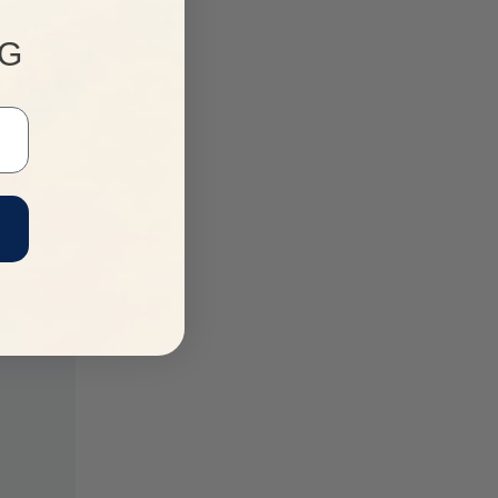
ste tiên
NG
ơng hiệu
hững năm
ư bề mặt
ực. Hoàn