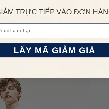
 có nguồn gốc ra đời gắn liền với nước Mỹ. Thương hiệu Laco
IẢM TRỰC TIẾP VÀO ĐƠN HÀ
ỹ, với sự lịch lãm truyền thống của người Pháp. Lacoste là thư
h một trong những “biểu tượng” của phong cách Preppy suốt n
ail
Shirt CH9628 00 HSK màu Hồng
ược may từ chất liệu vải cao cấp với nhiều ưu điểm nổi trội nh
LẤY MÃ GIẢM GIÁ
hí, đem đến cho phái mạnh sự thoải mái tối đa.
ó hiệu ứng xà cừ, và một con cá sấu thêu cùng tông trên ng
quần jean thô, giày thể thao và áo parka đồng màu.