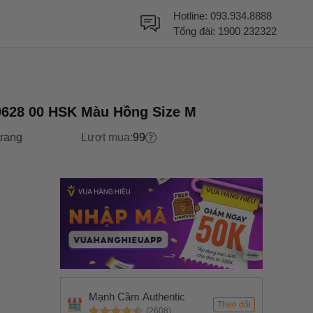
Hotline:
093.934.8888
Tổng đài:
1900 232322
9628 00 HSK Màu Hồng Size M
trang
Lượt mua:
99
Mạnh Cầm Authentic
Theo dõi
(2608)