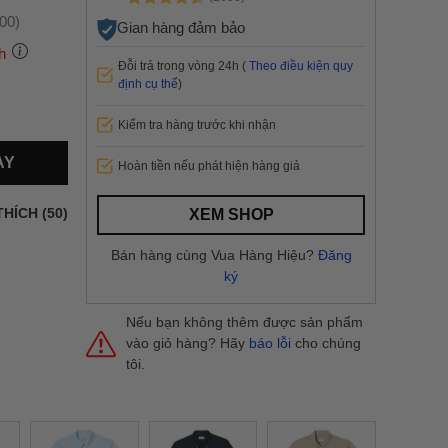
:00)
Gian hàng đảm bảo
h
Đỗi trả trong vòng 24h (
Theo điều kiện quy
định cụ thể
)
Kiểm tra hàng trước khi nhận
 thành
AY
Hoàn tiền nếu phát hiện hàng giả
i
và nội
nhanh
THÍCH (50)
XEM SHOP
 yêu cầu
ng báo
Bán hàng cùng Vua Hàng Hiệu?
Đăng
yển tại
ký
Nếu bạn không thêm được sản phẩm
vào giỏ hàng? Hãy
báo lỗi
cho chúng
tôi.