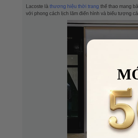
Lacoste là
thương hiệu thời trang
thể thao mang bản
với phong cách lịch lãm điển hình và biểu tượng cá
M