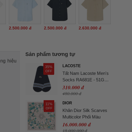
2.500.000 đ
2.500.000 đ
2.630.000 đ
Sản phẩm tương tự
ơng hiệu
LACOSTE
35%
OFF
Tất Nam Lacoste Men's
Socks RA681E - 51G
Màu Xanh Navy
310.000 đ
480.000 đ
DIOR
11%
OFF
Khăn Dior Silk Scarves
Multicolor Phối Màu
16.000.000 đ
18.000.000 đ