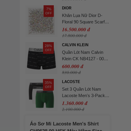
DIOR
7%
OFF
Khăn Lụa Nữ Dior D-
Floral 90 Square Scarf
Silk Twill Màu Trắng Họa
16.500.000 đ
Tiết
17.800.000 đ
CALVIN KLEIN
28%
OFF
Quần Lót Nam Calvin
Klein CK NB4127 - 003
Màu Đen Size L
600.000 đ
830.000 đ
LACOSTE
35%
OFF
Set 3 Quần Lót Nam
Lacoste Men's 3-Pack
Stretch Cotton Boxer
1.360.000 đ
Briefs 6H2411-51-ISZ
2.100.000 đ
Phối Màu Size L
Áo Sơ Mi Lacoste Men's Shirt