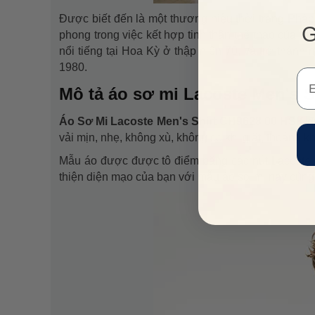
Được biết đến là một thương hiệu thời trang Pháp
G
phong trong việc kết hợp tinh thần thể thao của M
nổi tiếng tại Hoa Kỳ ở thập niên 70, và trở thàn
1980.
Em
Mô tả áo sơ mi Lacoste Men's 
Áo Sơ Mi Lacoste Men's Shirt CH9628 00 HSK
đ
vải mịn, nhẹ, không xù, không co khi giặt, thoáng k
Mẫu áo được được tô điểm bằng các nút Lacoste c
thiện diện mạo của bạn với mẫu áo sơ mi này cùng 