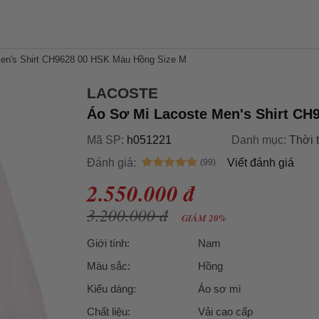
en's Shirt CH9628 00 HSK Màu Hồng Size M
LACOSTE
Áo Sơ Mi Lacoste Men's Shirt CH
Mã SP:
h051221
Danh mục:
Thời 
Đánh giá:
Viết đánh giá
2.550.000 đ
3.200.000 đ
GIẢM 20%
Giới tính:
Nam
Màu sắc:
Hồng
Kiểu dáng:
Áo sơ mi
Chất liệu:
Vải cao cấp