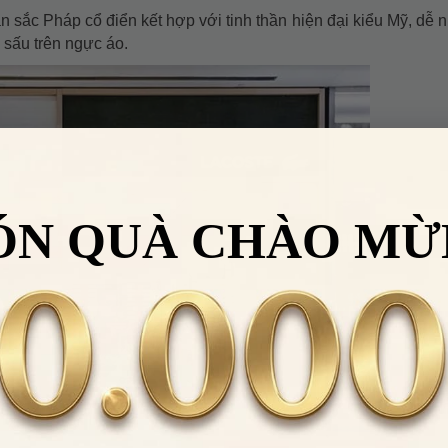
 sắc Pháp cổ điển kết hợp với tinh thần hiện đại kiểu Mỹ, dễ n
 sấu trên ngực áo.
ÓN QUÀ CHÀO MỪ