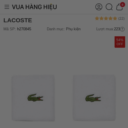
0
LACOSTE
Mã SP:
h270845
Danh mục:
Phụ kiện
Lượt mua:
223
54%
OFF