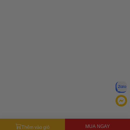
MUA NGAY
Thêm vào giỏ
Đăng ký để nhận ưu đãi qua email: