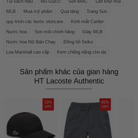
Túi xách hiệu
Mũ Gucci
Son MAC
Lăn khử mùi
MLB
Mua mỹ phẩm
Quà tặng
Trang Sức
quy trình các bước skincare
Kính mắt Cartier
Nước hoa
Son môi chính hãng
Giày MLB
Nước hoa Nữ Bán Chạy
Đồng hồ Seiko
Loa Marshall cao cấp
Kem chống nắng cho da
Sản phẩm khác của gian hàng
HT Lacoste Authentic
13%
60%
OFF
OFF