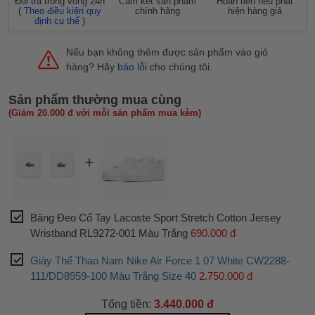
Đỗi trả trong vòng 24h
Cam kết sản phẩm
Hoàn tiền nếu phát
(
Theo điều kiện quy
chính hãng
hiện hàng giả
định cụ thể
)
Nếu bạn không thêm được sản phẩm vào giỏ
hàng? Hãy
báo lỗi
cho chúng tôi.
Sản phẩm thường mua cùng
(Giảm 20.000 đ với mỗi sản phẩm mua kèm)
Băng Đeo Cổ Tay Lacoste Sport Stretch Cotton Jersey
Wristband RL9272-001 Màu Trắng
690.000 đ
Giày Thể Thao Nam Nike Air Force 1 07 White CW2288-
111/DD8959-100 Màu Trắng Size 40
2.750.000 đ
Tổng tiền:
3.440.000 đ