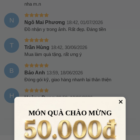
nha m.n
N
Ngô Mai Phương
18:42, 01/07/2026
Đồ nhận y trong ảnh. Rất đẹp. Đáng tiền
T
Trần Hùng
18:42, 30/06/2026
Mua làm quà tặng, rất ưng ý
B
Bảo Anh
13:59, 18/06/2026
Đóng gói kỹ, giao hàng nhanh lại thân thiện
H
Hoàng Dung
08:59, 10/06/2026
Đã mua nhiều lần, thực sự ko có gì chê cả
MÓN QUÀ CHÀO MỪNG
XEM THÊM