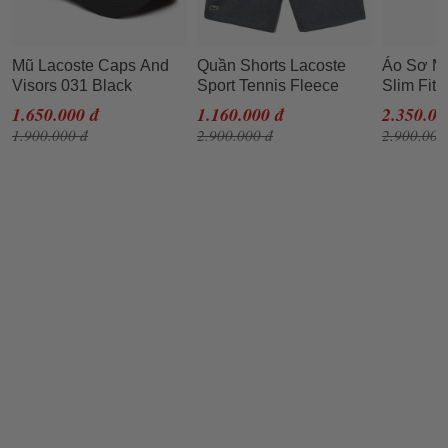
Mũ Lacoste Caps And
Quần Shorts Lacoste
Áo Sơ Mi
Visors 031 Black
Sport Tennis Fleece
Slim Fit
RK2447-00 RK2662 10
Short Men GH2136-050
Shirt C
1.650.000 đ
1.160.000 đ
2.350.00
031 Màu Đen
Màu Xám Size 5
Xanh Nav
1.900.000 đ
2.900.000 đ
2.900.000