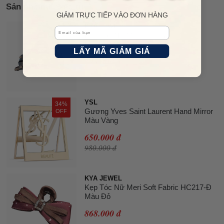
Sản phẩm tương tự
GIẢM TRỰC TIẾP VÀO ĐƠN HÀNG
KYA JEWEL
Email
Kẹp Tóc Nữ Meri Charming Fabric
HC219 Màu Đen
LẤY MÃ GIẢM GIÁ
798.000 đ
YSL
34%
Gương Yves Saint Laurent Hand Mirror
OFF
Màu Vàng
650.000 đ
980.000 đ
KYA JEWEL
Kẹp Tóc Nữ Meri Soft Fabric HC217-Đ
Màu Đỏ
868.000 đ