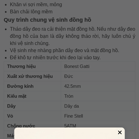
Khăn vi sợi mềm, mỏng
Bàn chải lông mềm
Quy trình chung vệ sinh đồng hồ
Tháo dây đeo ra cải thiện mặt đồng hồ. Nếu như dây đeo
đồng hồ của bạn là dây không tháo rời, hãy luôn chú ý
khi vệ sinh chúng.
Vệ sinh nhẹ nhàng phần dây đeo và mặt đồng hồ.
Để khô tự nhiên trước khi đeo lại vào tay.
Thương hiệu
Bonest Gatti
Xuất xứ thương hiệu
Đức
Đường kính
42.5mm
Kiểu mặt
Tròn
Dây
Dây da
Vỏ
Fine Stell
Chống nước
5ATM
Máy
Automatic