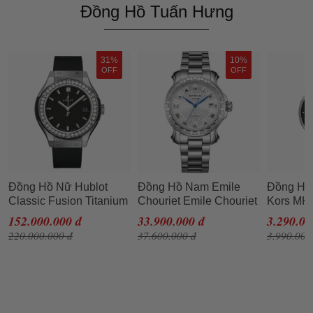
Đồng Hồ Tuấn Hưng
31%
10%
OFF
OFF
Đồng Hồ Nữ Hublot
Đồng Hồ Nam Emile
Đồng Hồ
Classic Fusion Titanium
Chouriet Emile Chouriet
Kors MK
33mm Bezel Diamond
08.1156G6P6.25.6 Màu
Leather 
152.000.000 đ
33.900.000 đ
3.290.00
Bạc
NIB MK2
220.000.000 đ
37.600.000 đ
3.990.000