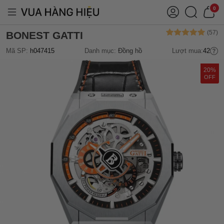
0
BONEST GATTI
Mã SP:
h047415
Danh mục:
Đồng hồ
Lượt mua:
42
20%
OFF