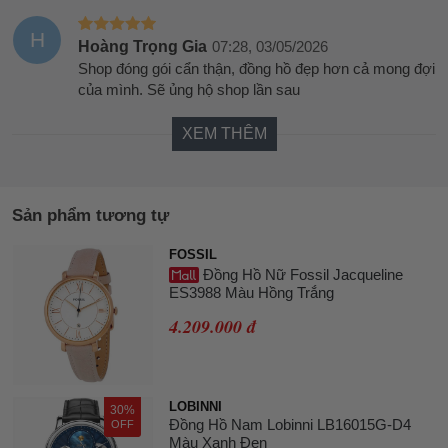
H
Hoàng Trọng Gia
07:28, 03/05/2026
Shop đóng gói cẩn thận, đồng hồ đẹp hơn cả mong đợi
của mình. Sẽ ủng hộ shop lần sau
XEM THÊM
Sản phẩm tương tự
FOSSIL
Đồng Hồ Nữ Fossil Jacqueline
ES3988 Màu Hồng Trắng
4.209.000 đ
LOBINNI
30%
Đồng Hồ Nam Lobinni LB16015G-D4
OFF
Màu Xanh Đen