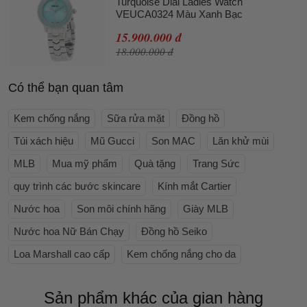
Turquoise Dial Ladies Watch
VEUCA0324 Màu Xanh Bạc
15.900.000 đ
18.000.000 đ
Có thể bạn quan tâm
Kem chống nắng
Sữa rửa mặt
Đồng hồ
Túi xách hiệu
Mũ Gucci
Son MAC
Lăn khử mùi
MLB
Mua mỹ phẩm
Quà tặng
Trang Sức
quy trình các bước skincare
Kính mắt Cartier
Nước hoa
Son môi chính hãng
Giày MLB
Nước hoa Nữ Bán Chạy
Đồng hồ Seiko
Loa Marshall cao cấp
Kem chống nắng cho da
Sản phẩm khác của gian hàng