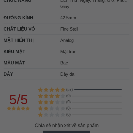
CHỨC NĂNG
Lịch Thứ, Ngày, Tháng, Giờ, Phút,
Giây
ĐƯỜNG KÍNH
42.5mm
CHẤT LIỆU VỎ
Fine Stell
MẶT HIỂN THỊ
Analog
KIỂU MẶT
Mặt tròn
MÀU MẶT
Bạc
DÂY
Dây da
(57)
5/5
(0)
(0)
(0)
(0)
Chia sẻ nhận xét về sản phẩm