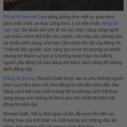
Đồng hồ Bonest Gatti
trông giống như một sự giao thoa
giữa một chiếc xe đua Công thức 1 và một chiếc
đồng hồ
cao cấp
. Sự khéo léo tinh tế và các chức năng công nghệ
cao hoàn chỉnh thể hiện sức mạnh, với màu sắc phong phú
và nhiều kiểu dáng, cho bạn cảm nhận tốc độ của đồng hồ.
Thiết kế độc quyền, sức sáng tạo vươn tới tương lai khiến
chúng trở thành sự gợi ý lý tưởng hoàn hảo cho bất kỳ
người yêu đồng hồ nào đang tìm kiếm cách riêng để khẳng
định đẳng cấp.
Đồng hồ đeo tay
Bonest Gatti được tạo ra cho những người
thích sưu tầm đam mê chơi đồng hồ với tầm nhìn độc đáo
bằng cách kết hợp chất lượng tốt và phong cách thể thao
sang trọng nhẹ nhàng kế thừa pha trộn thiết kế thẩm mỹ
đồng hồ hiện đại.
Bonest Gatti : hội tụ thời gian và tốc độ vượt lên trên sự
thăng hoa của tinh thần và chất lượng với những dấu ấn
riêng, tiên phong dẫn lối phong cách đàn ông