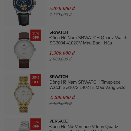
5.020.000 đ
7.170.000 đ
SRWATCH
35%
Đồng Hồ Nam SRWATCH Quartz Watch
OFF
SG3004.4102CV Màu Bạc - Nâu
1.300.000 đ
2.000.000 đ
SRWATCH
35%
Đồng Hồ Nam SRWATCH Timepiece
OFF
Watch SG1072.1402TE Màu Vàng Gold
2.200.000 đ
3.400.000 đ
VERSACE
12%
Đồng Hồ Nữ Versace V-Icon Quartz
OFF