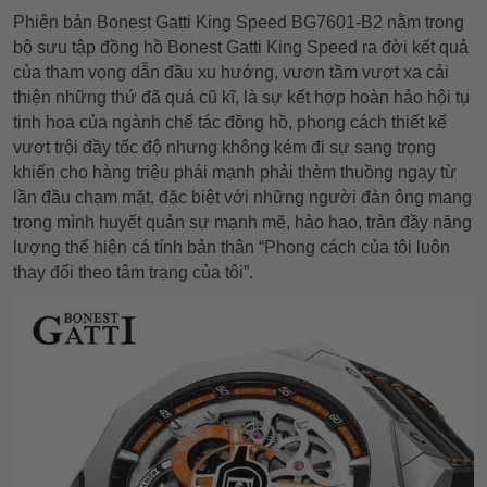
Phiên bản Bonest Gatti King Speed BG7601-B2 nằm trong
bộ sưu tập đồng hồ Bonest Gatti King Speed ra đời kết quả
của tham vọng dẫn đầu xu hướng, vươn tầm vượt xa cải
thiện những thứ đã quá cũ kĩ, là sự kết hợp hoàn hảo hội tụ
tinh hoa của ngành chế tác đồng hồ, phong cách thiết kế
vượt trội đầy tốc độ nhưng không kém đi sự sang trọng
khiến cho hàng triệu phái mạnh phải thèm thuồng ngay từ
lần đầu chạm mặt, đặc biệt với những người đàn ông mang
trong mình huyết quản sự mạnh mẽ, hào hao, tràn đầy năng
lượng thể hiện cá tính bản thân “Phong cách của tôi luôn
thay đổi theo tâm trạng của tôi”.