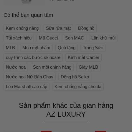
Có thể bạn quan tâm
Kem chống nắng
Sữa rửa mặt
Đồng hồ
Túi xách hiệu
Mũ Gucci
Son MAC
Lăn khử mùi
MLB
Mua mỹ phẩm
Quà tặng
Trang Sức
quy trình các bước skincare
Kính mắt Cartier
Nước hoa
Son môi chính hãng
Giày MLB
Nước hoa Nữ Bán Chạy
Đồng hồ Seiko
Loa Marshall cao cấp
Kem chống nắng cho da
Sản phẩm khác của gian hàng
AZ LUXURY