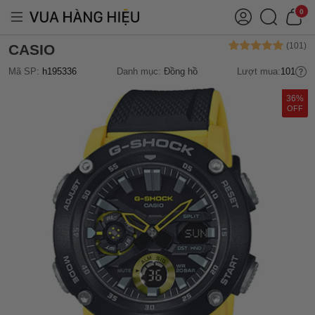
0
CASIO
Mã SP:
h195336
Danh mục:
Đồng hồ
Lượt mua:
101
36%
OFF