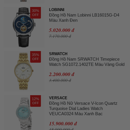
LOBINNI
30%
Đồng Hồ Nam Lobinni LB16015G-D4
OFF
Màu Xanh Đen
5.020.000 đ
7.170.000 đ
SRWATCH
35%
Đồng Hồ Nam SRWATCH Timepiece
OFF
Watch SG1072.1402TE Màu Vàng Gold
2.200.000 đ
3.400.000 đ
VERSACE
12%
Đồng Hồ Nữ Versace V-Icon Quartz
OFF
Turquoise Dial Ladies Watch
VEUCA0324 Màu Xanh Bạc
15.900.000 đ
18.000.000 đ