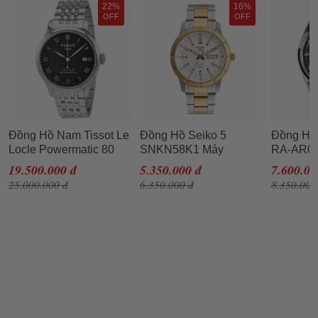
22%
16%
OFF
OFF
Đồng Hồ Nam Tissot Le
Đồng Hồ Seiko 5
Đồng Hồ
Locle Powermatic 80
SNKN58K1 Máy
RA-AR0
Automatic
Automatic Cho Nam
Đen Bạc
19.500.000 đ
5.350.000 đ
7.600.00
T006.407.11.053.00
25.000.000 đ
6.350.000 đ
8.350.000
Màu Bạc