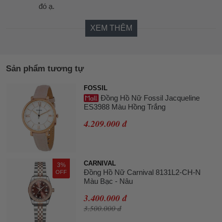
đó ạ.
XEM THÊM
Sản phẩm tương tự
FOSSIL
Đồng Hồ Nữ Fossil Jacqueline
ES3988 Màu Hồng Trắng
4.209.000 đ
CARNIVAL
3%
Đồng Hồ Nữ Carnival 8131L2-CH-N
OFF
Màu Bạc - Nâu
3.400.000 đ
3.500.000 đ