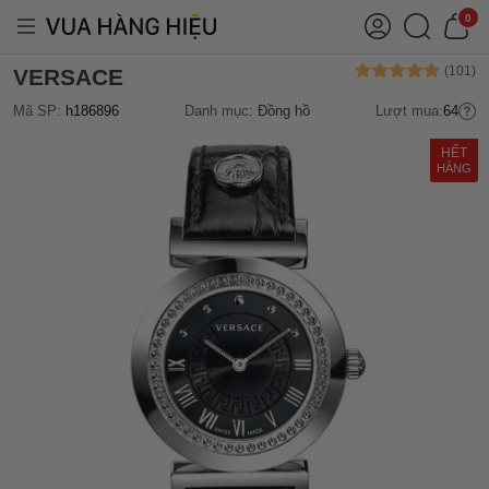
0
VERSACE
Mã SP:
h186896
Danh mục:
Đồng hồ
Lượt mua:
64
HẾT
HÀNG