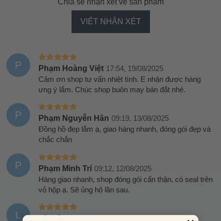
Chia sẻ nhận xét về sản phẩm
VIẾT NHẬN XÉT
P
Phạm Hoàng Việt
17:54, 19/08/2025
Cảm ơn shop tư vấn nhiệt tình. E nhận được hàng
ưng ý lắm. Chúc shop buôn may bán đắt nhé.
P
Phạm Nguyễn Hân
09:19, 13/08/2025
Đồng hồ đẹp lắm ạ, giao hàng nhanh, đóng gói đẹp và
chắc chắn
P
Phạm Minh Trí
09:12, 12/08/2025
Hàng giao nhanh, shop đóng gói cẩn thận, có seal trên
vỏ hộp ạ. Sẽ ủng hộ lần sau.
L
Lã Hiền Anh
12:59, 09/08/2025