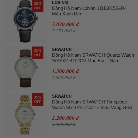
LOBINNI
30%
Đồng Hồ Nam Lobinni LB16015G-D4
OFF
Màu Xanh Đen
5.020.000 đ
7.170.000 đ
SRWATCH
35%
Đồng Hồ Nam SRWATCH Quartz Watch
OFF
SG3004.4102CV Màu Bạc - Nâu
1.300.000 đ
2.000.000 đ
SRWATCH
35%
Đồng Hồ Nam SRWATCH Timepiece
OFF
Watch SG1072.1402TE Màu Vàng Gold
2.200.000 đ
3.400.000 đ