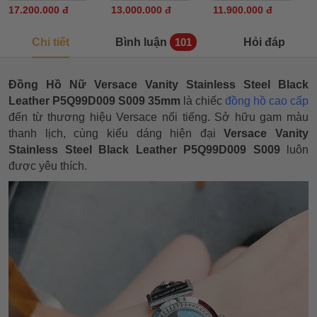
17.200.000 đ
13.000.000 đ
11.900.000 đ
Chi tiết
Bình luận
Hỏi đáp
101
Đồng Hồ Nữ Versace Vanity Stainless Steel Black
Leather P5Q99D009 S009 35mm
là chiếc
đồng hồ cao cấp
đến từ thương hiệu Versace nổi tiếng. Sở hữu gam màu
thanh lịch, cùng kiểu dáng hiện đại
Versace Vanity
Stainless Steel Black Leather P5Q99D009 S009
luôn
được yêu thích.