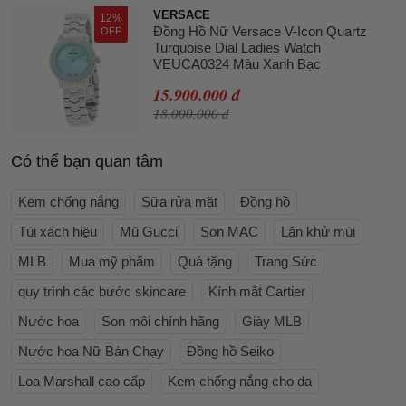
VERSACE
12%
Đồng Hồ Nữ Versace V-Icon Quartz
OFF
Turquoise Dial Ladies Watch
VEUCA0324 Màu Xanh Bạc
15.900.000 đ
18.000.000 đ
Có thể bạn quan tâm
Kem chống nắng
Sữa rửa mặt
Đồng hồ
Túi xách hiệu
Mũ Gucci
Son MAC
Lăn khử mùi
MLB
Mua mỹ phẩm
Quà tặng
Trang Sức
quy trình các bước skincare
Kính mắt Cartier
Nước hoa
Son môi chính hãng
Giày MLB
Nước hoa Nữ Bán Chạy
Đồng hồ Seiko
Loa Marshall cao cấp
Kem chống nắng cho da