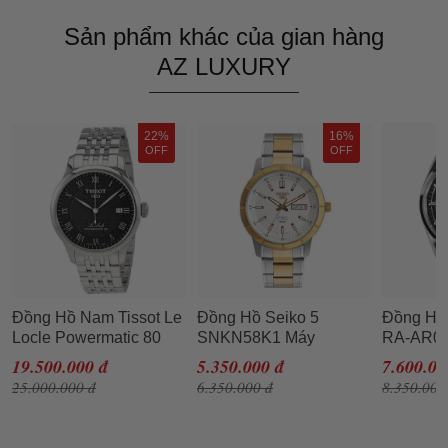
Sản phẩm khác của gian hàng
AZ LUXURY
22%
16%
OFF
OFF
Đồng Hồ Nam Tissot Le
Đồng Hồ Seiko 5
Đồng Hồ
Locle Powermatic 80
SNKN58K1 Máy
RA-AR0
Automatic
Automatic Cho Nam
Đen Bạc
19.500.000 đ
5.350.000 đ
7.600.00
T006.407.11.053.00
25.000.000 đ
6.350.000 đ
8.350.000
Màu Bạc