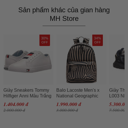
Sản phẩm khác của gian hàng
MH Store
30%
34%
OFF
OFF
Giày Sneakers Tommy
Balo Lacoste Men's x
Giày Thể
Hilfiger Anni Màu Trắng
National Geographic
L003 NE
Size 36
Animal Print Backpack
Màu Đen 
1.404.000 đ
1.990.000 đ
5.300.00
NH3344XM.G10 Màu
2.000.000 đ
3.000.000 đ
7.500.000
Đen Sọc Be