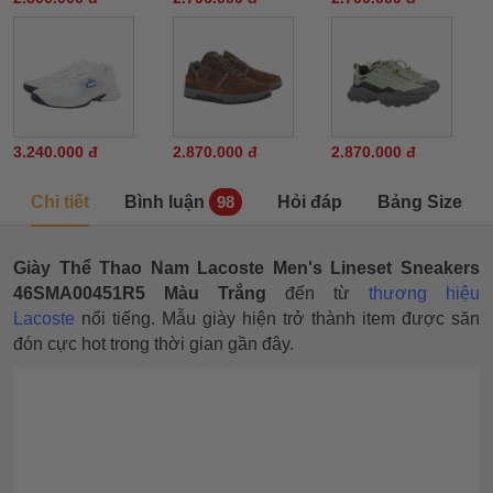
3.240.000 đ
2.870.000 đ
2.870.000 đ
Chi tiết
Bình luận
Hỏi đáp
Bảng Size
98
Giày Thể Thao Nam Lacoste Men's Lineset Sneakers
46SMA00451R5 Màu Trắng
đến từ
thương hiệu
Lacoste
nổi tiếng. Mẫu giày hiện
trở thành item được săn
đón cực hot trong thời gian gần đây.