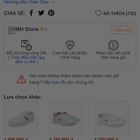
Hướng dẫn chọn Size →
CHIA SẺ:
ĐÃ THÍCH (732)
MH Store
5
Theo dõi
Đỗi trả trong vòng 24h
Cam kết sản phẩm
Hoàn tiền nếu phát
(
Theo điều kiện quy
chính hãng
hiện hàng giả
định cụ thể
)
Nếu bạn không thêm được sản phẩm vào giỏ
hàng? Hãy
báo lỗi
cho chúng tôi.
Lựa chọn khác:
2.800.000 đ
2.796.000 đ
2.700.000 đ