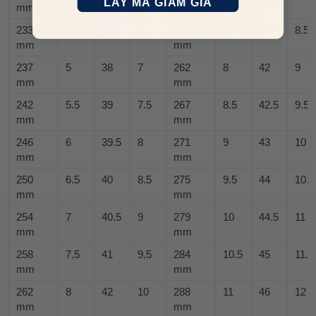
LẤY MÃ GIẢM GIÁ
mm
mm
233
4.5
37.5
6.5
258
7.5
41
8.5
mm
mm
237
5
38
7
262
8
42
9
mm
mm
242
5.5
39
7.5
267
8.5
42.5
9.5
mm
mm
246
6
39.5
8
271
9
43
10
mm
mm
250
6.5
40
8.5
275
9.5
44
10.5
mm
mm
254
7
40.5
9
279
10
44.5
11
mm
mm
258
7.5
41
9.5
284
10.5
45
11.5
mm
mm
262
8
42
10
288
11
46
12
mm
mm