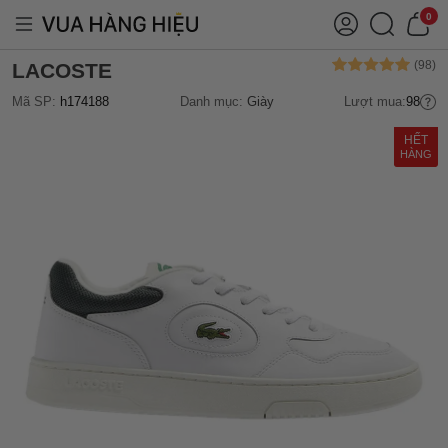
0
LACOSTE
Mã SP:
h174188
Danh mục:
Giày
Lượt mua:
98
HẾT
HÀNG