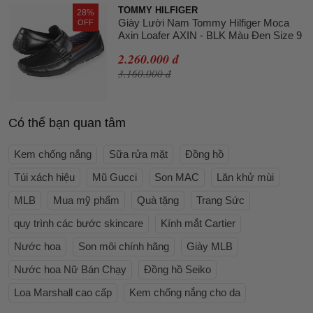
TOMMY HILFIGER
28%
Giày Lười Nam Tommy Hilfiger Moca
OFF
Axin Loafer AXIN - BLK Màu Đen Size 9
2.260.000 đ
3.160.000 đ
Có thể bạn quan tâm
Kem chống nắng
Sữa rửa mặt
Đồng hồ
Túi xách hiệu
Mũ Gucci
Son MAC
Lăn khử mùi
MLB
Mua mỹ phẩm
Quà tặng
Trang Sức
quy trình các bước skincare
Kính mắt Cartier
Nước hoa
Son môi chính hãng
Giày MLB
Nước hoa Nữ Bán Chạy
Đồng hồ Seiko
Loa Marshall cao cấp
Kem chống nắng cho da