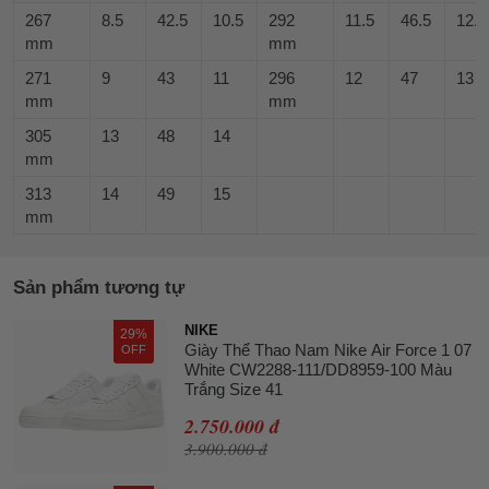
267
8.5
42.5
10.5
292
11.5
46.5
12.5
mm
mm
271
9
43
11
296
12
47
13
mm
mm
305
13
48
14
mm
313
14
49
15
mm
Sản phẩm tương tự
NIKE
29%
Giày Thể Thao Nam Nike Air Force 1 07
OFF
White CW2288-111/DD8959-100 Màu
Trắng Size 41
2.750.000 đ
3.900.000 đ