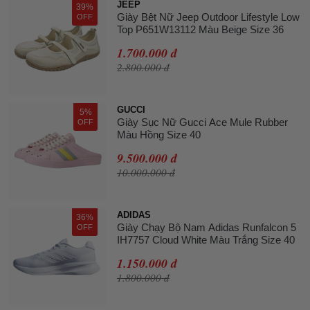
JEEP
39%
Giày Bệt Nữ Jeep Outdoor Lifestyle Low
OFF
Top P651W13112 Màu Beige Size 36
1.700.000 đ
2.800.000 đ
GUCCI
5%
Giày Sục Nữ Gucci Ace Mule Rubber
OFF
Màu Hồng Size 40
9.500.000 đ
10.000.000 đ
ADIDAS
36%
Giày Chạy Bộ Nam Adidas Runfalcon 5
OFF
IH7757 Cloud White Màu Trắng Size 40
1.150.000 đ
1.800.000 đ