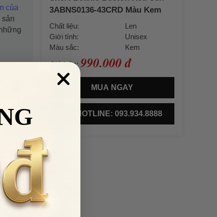
m của
3ABNS0136-43CRD Màu Kem
à sản
Chất liệu:
Len
 những
Giới tính:
Unisex
Màu sắc:
Kem
990.000 đ
Giá bán:
MUA NGAY
NG
HOTLINE: 093.934.8888