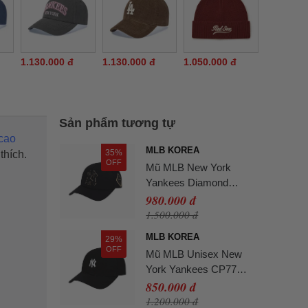
1.130.000 đ
1.130.000 đ
1.050.000 đ
Sản phẩm tương tự
cao
MLB KOREA
35%
thích.
OFF
Mũ MLB New York
Yankees Diamond
Adjustable Hat In Black
980.000 đ
1.500.000 đ
MLB KOREA
29%
OFF
Mũ MLB Unisex New
York Yankees CP77
Màu Đen -
850.000 đ
3ACP7701NK0010
1.200.000 đ