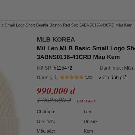
ic Small Logo Short Beanie Boston Red Sox 3ABNS0136-43CRD Màu Kem
MLB KOREA
Mũ Len MLB Basic Small Logo Sh
3ABNS0136-43CRD Màu Kem
Mã SP:
h115472
Danh mục:
Mũ n
Đánh giá:
Viết đánh giá
990.000 đ
1.900.000 đ
GIẢM 48%
Chất liệu:
Len
Giới tính:
Unisex
Màu sắc:
Kem