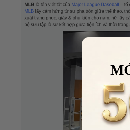
MLB
là tên viết tắt của
Major League Baseball
– tổ
MLB
lấy cảm hứng từ sự pha trộn giữa thể thao, th
xuất trang phục, giày & phụ kiện cho nam, nữ lấy
bộ sưu tập là sự kết hợp giữa tiện ích và thời trang.
M