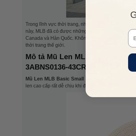
G
Trong lĩnh vực thời trang, nhờ việc sản xuất nhữn
này, MLB đã có được những thành công lớn khi th
Em
Canada và Hàn Quốc. Không những vậy, những dòng
thời trang thế giới.
Mô tả Mũ Len MLB Basic Small
3ABNS0136-43CRD Màu Kem
Mũ Len MLB Basic Small Logo Short Beanie
len cao cấp rất dễ chịu khi đội trên đầu. Chất len