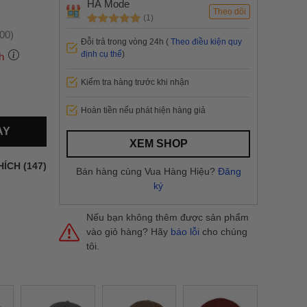
HA Mode
Theo dõi
(1)
:00)
Đỗi trả trong vòng 24h (
Theo điều kiện quy
định cụ thể
)
h
Kiểm tra hàng trước khi nhận
 thành
Hoàn tiền nếu phát hiện hàng giả
AY
i
và nội
XEM SHOP
nhanh
HÍCH (147)
Bán hàng cùng Vua Hàng Hiệu?
Đăng
 yêu cầu
ký
ng báo
yển tại
Nếu bạn không thêm được sản phẩm
vào giỏ hàng? Hãy
báo lỗi
cho chúng
tôi.