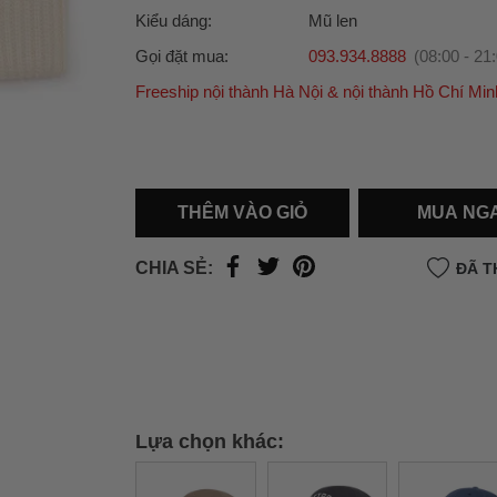
Kiểu dáng:
Mũ len
Gọi đặt mua:
093.934.8888
(08:00 - 21
Freeship nội thành Hà Nội & nội thành Hồ Chí Min
Ưu đãi dành cho bạn
Miễn phí giao hàng
30.000đ
cho đơn hàng từ
500.000đ
(Áp dụng tại nội thành Hà Nội & nội
Hồ Chí Minh).
THÊM VÀO GIỎ
MUA NG
Lưu ý: Với các đơn hàng tại nội thành
Hà Nộ
thành
Hồ Chí Minh
, khách hàng muốn giao 
CHIA SẺ:
ĐÃ T
trong ngày hoặc Đơn hàng giao hỏa tốc theo
của khách hàng phí vận chuyển sẽ được thô
và áp dụng theo cước phí của đơn vị vận chu
thời điểm đó.
Xem chi tiết →
Lựa chọn khác: