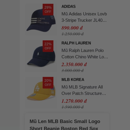
ADIDAS
29%
OFF
Mũ Adidas Unisex Lovb
3-Stripe Trucker JL4037
Màu Xanh Navy
890.000 đ
1.250.000 đ
RALPH LAUREN
22%
OFF
Mũ Ralph Lauren Polo
Cotton Chino White Logo
Indigo 658171-IDG Màu
2.350.000 đ
Xanh Đậm
3.000.000 đ
MLB KOREA
20%
OFF
Mũ MLB Signature All
Over Patch Structure
Ball Cap LA
1.270.000 đ
3ACPB316N-07MSS
1.590.000 đ
Màu Vàng
Mũ Len MLB Basic Small Logo
Short Beanie Boston Red Sox