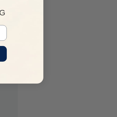
NG
ổ chức
 Mỹ,
làng
hất liệu