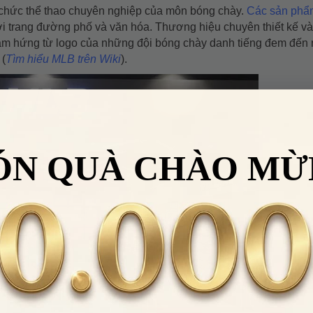
 chức thể thao chuyên nghiệp của môn bóng chày.
Các sản phẩ
ời trang đường phố và văn hóa. Thương hiệu chuyên thiết kế v
 cảm hứng từ logo của những đội bóng chày danh tiếng đem đến
 (
Tìm hiểu MLB trên Wiki
).
ÓN QUÀ CHÀO MỪ