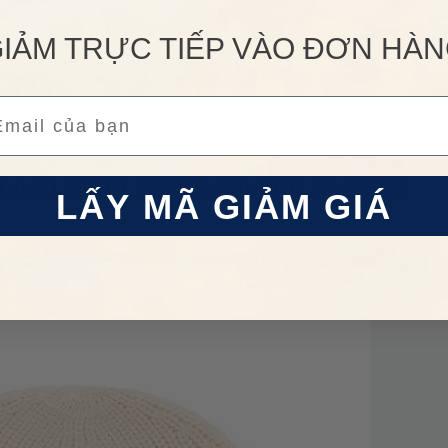
IẢM TRỰC TIẾP VÀO ĐƠN HÀ
g trang phục và phụ kiện cho những đội tuyển bóng chày thuộc t
uyết phục được những tín đồ đam mê bóng chày trên toàn nước
ail
 sản phẩm này cũng có tầm ảnh hưởng và có một vị trí trong 
 Logo Short Beanie Boston Red Sox
LẤY MÃ GIẢM GIÁ
 Boston Red Sox 3ABNS0136-43CRD Màu Kem
được làm từ c
 dày dặn, ấm áp phù hợp cho những ngày đông giá rét.