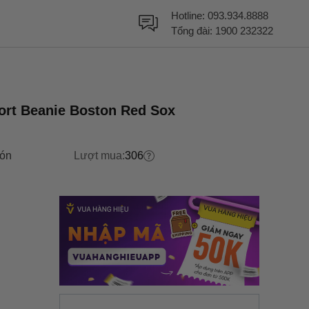
Hotline:
093.934.8888
Tổng đài:
1900 232322
ort Beanie Boston Red Sox
ón
Lượt mua:
306