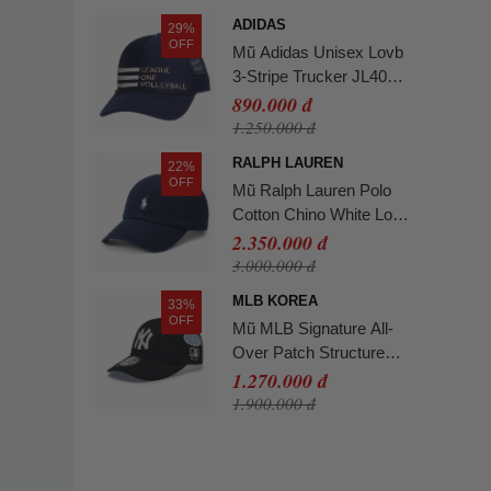
ADIDAS
29%
OFF
Mũ Adidas Unisex Lovb
3-Stripe Trucker JL4037
Màu Xanh Navy
890.000 đ
1.250.000 đ
RALPH LAUREN
22%
OFF
Mũ Ralph Lauren Polo
Cotton Chino White Logo
Indigo 658171-IDG Màu
2.350.000 đ
Xanh Đậm
3.000.000 đ
MLB KOREA
33%
OFF
Mũ MLB Signature All-
Over Patch Structure
Ball Cap New York
1.270.000 đ
Yankees 3ACPB316N-
1.900.000 đ
50BKS Màu Đen