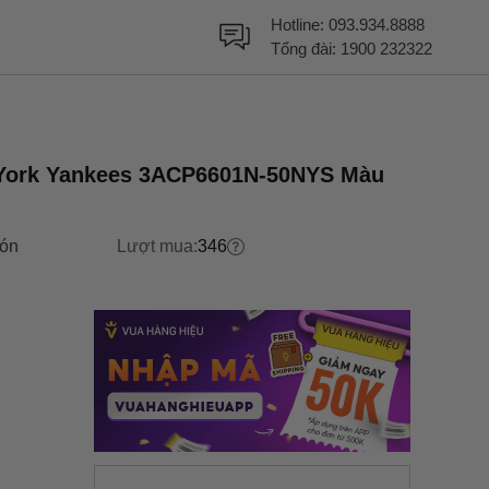
Hotline:
093.934.8888
Tổng đài:
1900 232322
 York Yankees 3ACP6601N-50NYS Màu
ón
Lượt mua:
346