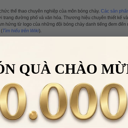
 chức thể thao chuyên nghiệp của môn bóng chày.
Các sản phẩ
ời trang đường phố và văn hóa. Thương hiệu chuyên thiết kế v
 cảm hứng từ logo của những đội bóng chày danh tiếng đem đến
 (
Tìm hiểu trên Wiki
).
ÓN QUÀ CHÀO MỪ