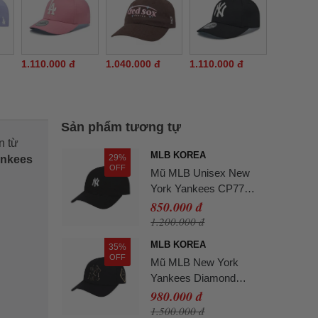
1.110.000 đ
1.040.000 đ
1.110.000 đ
Sản phẩm tương tự
n từ
MLB KOREA
29%
ankees
OFF
Mũ MLB Unisex New
York Yankees CP77
Màu Đen -
850.000 đ
3ACP7701NK0010
1.200.000 đ
MLB KOREA
35%
OFF
Mũ MLB New York
Yankees Diamond
Adjustable Hat In Black
980.000 đ
1.500.000 đ