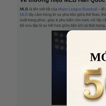
MLB
là tên viết tắt của
Major League Baseball
– tổ
MLB
lấy cảm hứng từ sự pha trộn giữa thể thao, th
xuất trang phục, giày & phụ kiện cho nam, nữ lấy
bộ sưu tập là sự kết hợp giữa tiện ích và thời trang.
M