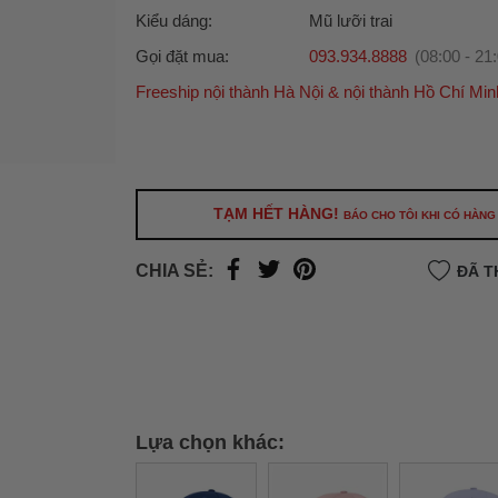
Kiểu dáng:
Mũ lưỡi trai
Gọi đặt mua:
093.934.8888
(08:00 - 21
Freeship nội thành Hà Nội & nội thành Hồ Chí Min
Ưu đãi dành cho bạn
Miễn phí giao hàng
30.000đ
cho đơn hàng từ
500.000đ
(Áp dụng tại nội thành Hà Nội & nội
Hồ Chí Minh).
TẠM HẾT HÀNG!
BÁO CHO TÔI KHI CÓ HÀNG
Lưu ý: Với các đơn hàng tại nội thành
Hà Nộ
thành
Hồ Chí Minh
, khách hàng muốn giao 
CHIA SẺ:
ĐÃ T
trong ngày hoặc Đơn hàng giao hỏa tốc theo
của khách hàng phí vận chuyển sẽ được thô
và áp dụng theo cước phí của đơn vị vận chu
thời điểm đó.
Xem chi tiết →
Lựa chọn khác: