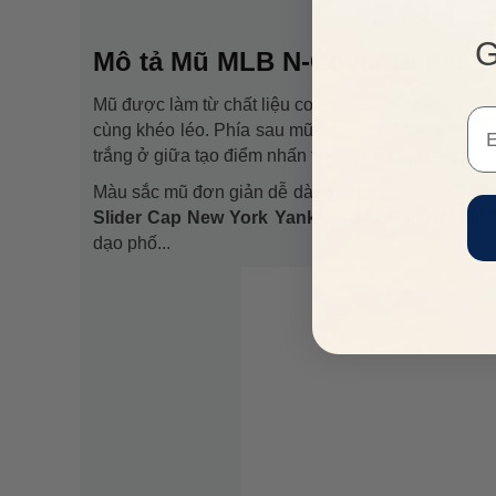
Logo Hãng MLB 
G
Mô tả Mũ MLB N-Cover Slider 
Mũ được làm từ chất liệu cotton cao cấp tạo sự dễ
Em
cùng khéo léo. Phía sau mũ bạn có thể điều chỉnh
trắng ở giữa tạo điểm nhấn tinh tế trên mũ vàng.
Màu sắc mũ đơn giản dễ dàng kết hợp với nhiều tr
Slider Cap New York Yankees 3ACP6601N-50
dạo phố...