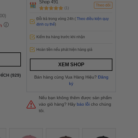
Shop 491
Theo dõi
(1)
:00)
Đỗi trả trong vòng 24h (
Theo điều kiện quy
định cụ thể
)
h
Kiểm tra hàng trước khi nhận
 thành
Hoàn tiền nếu phát hiện hàng giả
i
và nội
XEM SHOP
nhanh
HÍCH (929)
Bán hàng cùng Vua Hàng Hiệu?
Đăng
 yêu cầu
ký
ng báo
yển tại
Nếu bạn không thêm được sản phẩm
vào giỏ hàng? Hãy
báo lỗi
cho chúng
tôi.