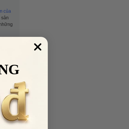
m của
à sản
 những
NG