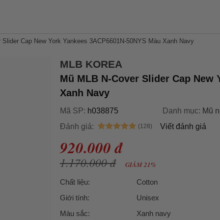
 Slider Cap New York Yankees 3ACP6601N-50NYS Màu Xanh Navy
MLB KOREA
Mũ MLB N-Cover Slider Cap New
Xanh Navy
Mã SP:
h038875
Danh mục:
Mũ n
Đánh giá:
Viết đánh giá
920.000 đ
1.170.000 đ
GIẢM 21%
Chất liệu:
Cotton
Giới tính:
Unisex
Màu sắc:
Xanh navy