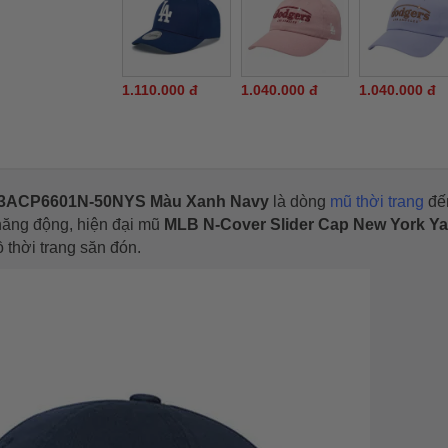
1.110.000 đ
1.040.000 đ
1.040.000 đ
s 3ACP6601N-50NYS Màu Xanh Navy
là dòng
mũ thời trang
đế
 năng động, hiện đại mũ
MLB N-Cover Slider Cap New York Y
 thời trang săn đón.