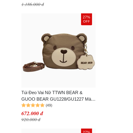
1.186.000 đ
27%
OFF
Túi Đeo Vai Nữ TTWN BEAR &
GUOO BEAR GU1228/GU1227 Màu
Nâu Size S
672.000 đ
920.000 đ
27%