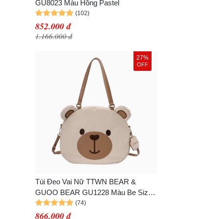
GU8023 Màu Hồng Pastel
852.000 đ
1.166.000 đ
27%
OFF
Túi Đeo Vai Nữ TTWN BEAR &
GUOO BEAR GU1228 Màu Be Size
L
866.000 đ