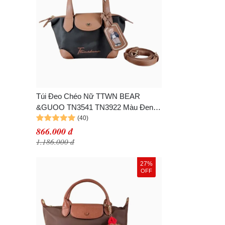
Túi Đeo Chéo Nữ TTWN BEAR
&GUOO TN3541 TN3922 Màu Đen
Size S+
866.000 đ
1.186.000 đ
27%
OFF