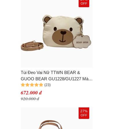
OFF
Túi Đeo Vai Nữ TTWN BEAR &
GUOO BEAR GU1228/GU1227 Màu
Be Size S
672.000 đ
920.000 đ
27%
OFF