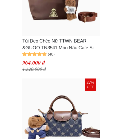
Túi Đeo Chéo Nữ TTWN BEAR
&GUOO TN3541 Màu Nâu Cafe Size
M
964.000 đ
1.320.000 đ
27%
OFF