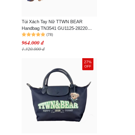
Túi Xách Tay Nữ TTWN BEAR
Handbag TN3541 GU1125-28220
Màu Xanh Size S+
964.000 đ
1.320.000 đ
27%
OFF