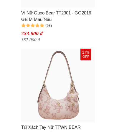
Ví Nữ Guoo Bear TT2301 - GO2016
GB M Màu Nâu
283.000 đ
387.000 đ
27%
OFF
Túi Xách Tay Nữ TTWN BEAR