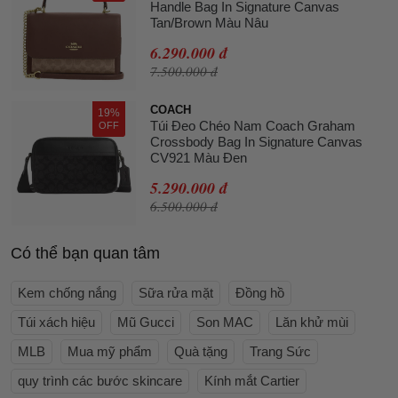
Handle Bag In Signature Canvas
Tan/Brown Màu Nâu
6.290.000 đ
7.500.000 đ
COACH
19%
Túi Đeo Chéo Nam Coach Graham
OFF
Crossbody Bag In Signature Canvas
CV921 Màu Đen
5.290.000 đ
6.500.000 đ
Có thể bạn quan tâm
Kem chống nắng
Sữa rửa mặt
Đồng hồ
Túi xách hiệu
Mũ Gucci
Son MAC
Lăn khử mùi
MLB
Mua mỹ phẩm
Quà tặng
Trang Sức
quy trình các bước skincare
Kính mắt Cartier