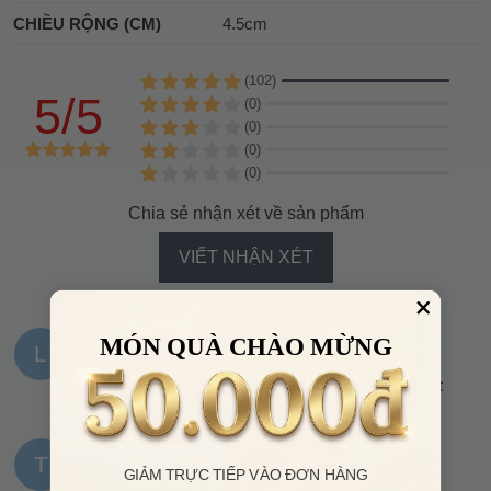
CHIỀU RỘNG (CM)
4.5cm
(102)
5/5
(0)
(0)
(0)
(0)
Chia sẻ nhận xét về sản phẩm
VIẾT NHẬN XÉT
MÓN QUÀ CHÀO MỪNG
L
Liên phạm
19:08, 21/07/2025
VHH bán rẻ hơn các bên khác mình xem mà chất
lượng như nhau, chốt ủng hộ shop lâu dài
T
Tâm Đoàn
18:17, 20/07/2025
GIẢM TRỰC TIẾP VÀO ĐƠN HÀNG