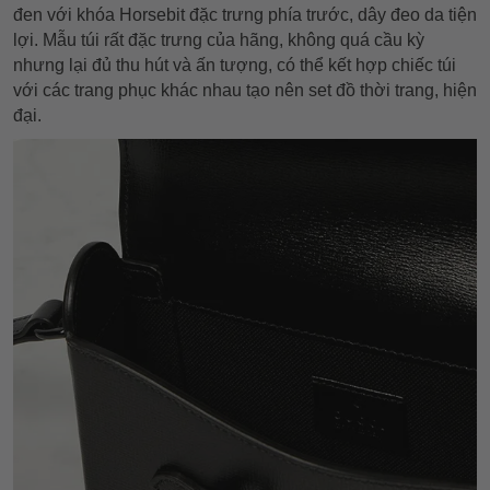
đen với khóa Horsebit đặc trưng phía trước, dây đeo da tiện
lợi. Mẫu túi rất đặc trưng của hãng, không quá cầu kỳ
nhưng lại đủ thu hút và ấn tượng, có thể kết hợp chiếc túi
với các trang phục khác nhau tạo nên set đồ thời trang, hiện
đại.