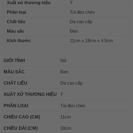
Xuất xứ thương hiệu
Ý
Phân loại
Túi đeo chéo
Chất liệu
Da cao cấp
Màu sắc
Đen
Kích thước
11cm x 18cm x 4.5cm
GIỚI TÍNH
Nữ
MÀU SẮC
Đen
CHẤT LIỆU
Da cao cấp
XUẤT XỨ THƯƠNG HIỆU
Ý
PHÂN LOẠI
Túi đeo chéo
CHIỀU CAO (CM)
11cm
CHIỀU DÀI (CM)
18cm