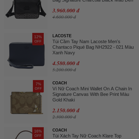
3.960.000 đ
4.600.000 đ
LACOSTE
12%
Túi Cầm Tay Nam Lacoste Men's
OFF
Chantaco Piqué Bag NH2922 - 021 Màu
Xanh Navy
4.580.000 đ
5.200.000 đ
COACH
7%
Ví Nữ Coach Mini Wallet On A Chain In
OFF
Signature Canvas With Bee Print Màu
Gold Khaki
2.150.000 đ
2.300.000 đ
COACH
16%
Túi Xách Tay Nữ Coach Klare Top
OFF