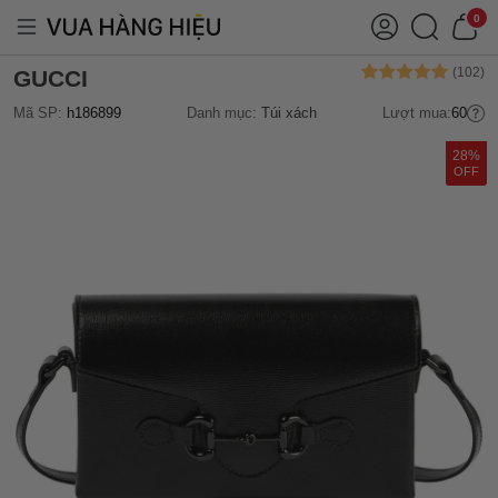
0
GUCCI
Mã SP:
h186899
Danh mục:
Túi xách
Lượt mua:
60
28%
OFF