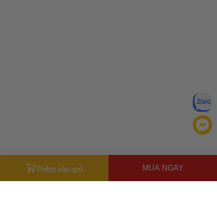
MUA NGAY
Thêm vào giỏ
Đăng ký để nhận ưu đãi qua email:
ĐĂNG KÝ
Chính sách bảo mật của
Bằng cách đăng ký, bạn đồng ý với
Ưu đãi dành cho bạn