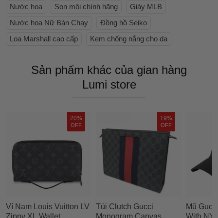
Nước hoa
Son môi chính hãng
Giày MLB
Nước hoa Nữ Bán Chạy
Đồng hồ Seiko
Loa Marshall cao cấp
Kem chống nắng cho da
Sản phẩm khác của gian hàng
Lumi store
20%
19%
OFF
OFF
Ví Nam Louis Vuitton LV
Túi Clutch Gucci
Mũ Gucci
Zippy XL Wallet
Monogram Canvas
With NY