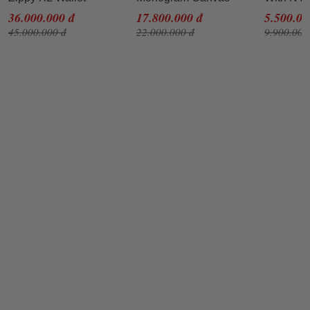
Monogram Clutch
SS2019 Màu Đen
Patch
36.000.000 đ
17.800.000 đ
5.500.00
45.000.000 đ
22.000.000 đ
9.900.000