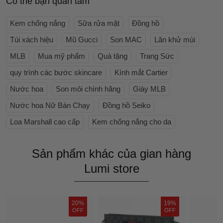
Có thể bạn quan tâm
Kem chống nắng
Sữa rửa mặt
Đồng hồ
Túi xách hiệu
Mũ Gucci
Son MAC
Lăn khử mùi
MLB
Mua mỹ phẩm
Quà tặng
Trang Sức
quy trình các bước skincare
Kính mắt Cartier
Nước hoa
Son môi chính hãng
Giày MLB
Nước hoa Nữ Bán Chạy
Đồng hồ Seiko
Loa Marshall cao cấp
Kem chống nắng cho da
Sản phẩm khác của gian hàng
Lumi store
20%
19%
OFF
OFF