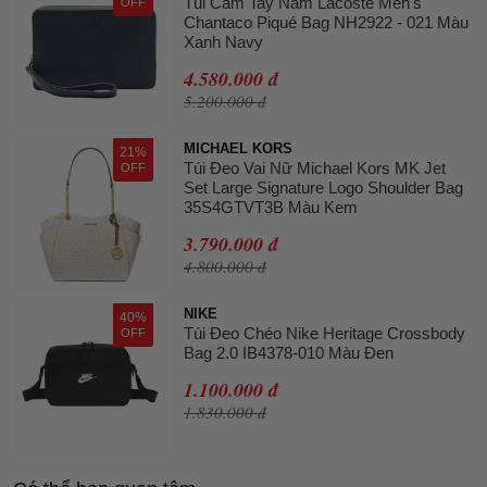
Túi Cầm Tay Nam Lacoste Men's
OFF
Chantaco Piqué Bag NH2922 - 021 Màu
Xanh Navy
4.580.000 đ
5.200.000 đ
MICHAEL KORS
21%
Túi Đeo Vai Nữ Michael Kors MK Jet
OFF
Set Large Signature Logo Shoulder Bag
35S4GTVT3B Màu Kem
3.790.000 đ
4.800.000 đ
NIKE
40%
Túi Đeo Chéo Nike Heritage Crossbody
OFF
Bag 2.0 IB4378-010 Màu Đen
1.100.000 đ
1.830.000 đ