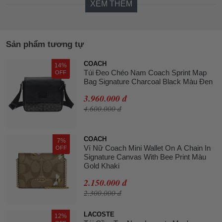
XEM THÊM
Sản phẩm tương tự
COACH
14%
Túi Đeo Chéo Nam Coach Sprint Map
OFF
Bag Signature Charcoal Black Màu Đen
3.960.000 đ
4.600.000 đ
COACH
7%
Ví Nữ Coach Mini Wallet On A Chain In
OFF
Signature Canvas With Bee Print Màu
Gold Khaki
2.150.000 đ
2.300.000 đ
LACOSTE
12%