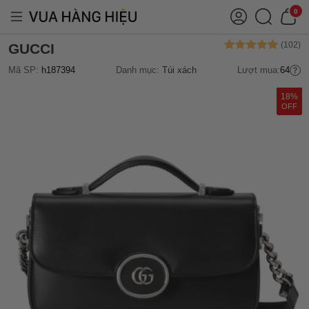
0
GUCCI
Mã SP:
h187394
Danh mục:
Túi xách
Lượt mua:
64
18%
OFF