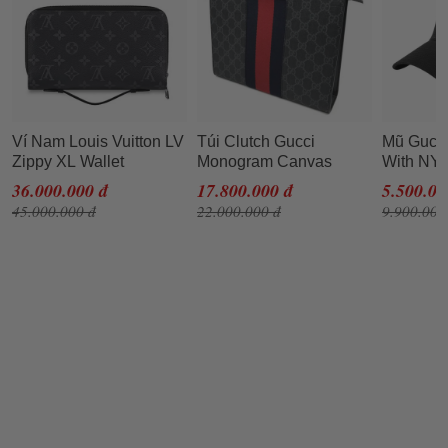
Ví Nam Louis Vuitton LV
Túi Clutch Gucci
Mũ Gucci
Zippy XL Wallet
Monogram Canvas
With NY
Monogram Clutch
SS2019 Màu Đen
Patch
36.000.000 đ
17.800.000 đ
5.500.00
45.000.000 đ
22.000.000 đ
9.900.000