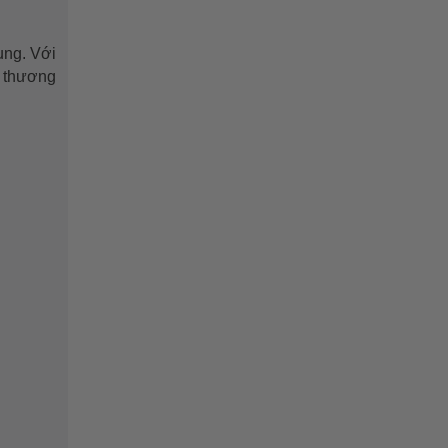
ụng. Với
a thương