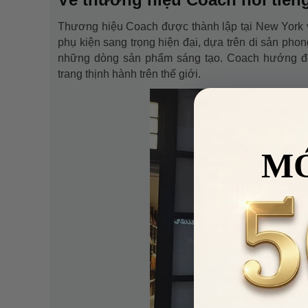
Thương hiệu Coach được thành lập tại New York 
phụ kiện sang trọng hiện đại, dựa trên di sản pho
những dòng sản phẩm sáng tạo. Coach hướng đến 
trang thịnh hành trên thế giới.
M