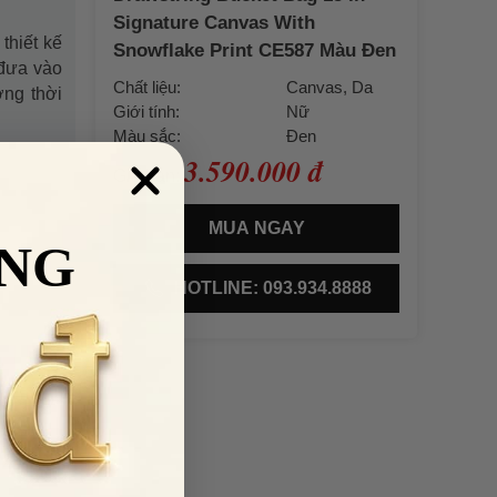
Signature Canvas With
thiết kế
Snowflake Print CE587 Màu Đen
 đưa vào
Chất liệu:
Canvas, Da
ớng thời
Giới tính:
Nữ
Màu sắc:
Đen
3.590.000 đ
Giá bán:
MUA NGAY
NG
HOTLINE: 093.934.8888