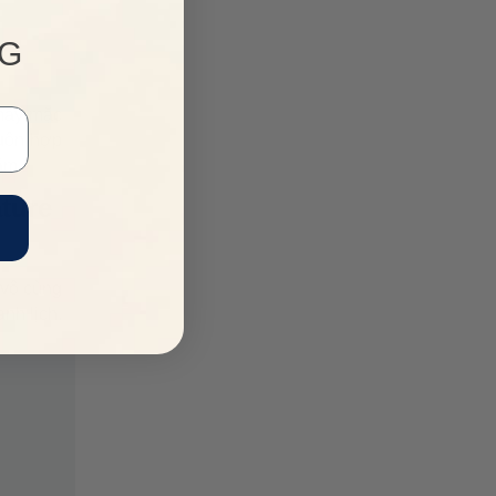
NG
 may mặc
luôn hợp
ăm.
ture
 vô cùng
nh lịch.