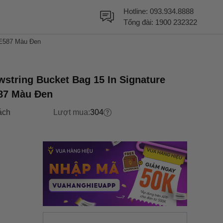
Hotline:
093.934.8888
Tổng đài:
1900 232322
CE587 Màu Đen
string Bucket Bag 15 In Signature
587 Màu Đen
ách
Lượt mua:
304