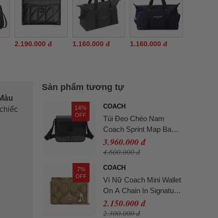
2.190.000 đ
1.160.000 đ
1.160.000 đ
Sản phẩm tương tự
 Màu
COACH
14%
 chiếc
OFF
Túi Đeo Chéo Nam
Coach Sprint Map Bag
Signature Charcoal
3.960.000 đ
Black Màu Đen
4.600.000 đ
COACH
7%
OFF
Ví Nữ Coach Mini Wallet
On A Chain In Signature
Canvas With Bee Print
2.150.000 đ
Màu Gold Khaki
2.300.000 đ