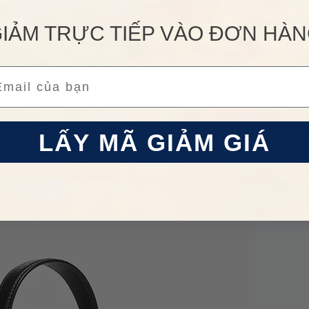
IẢM TRỰC TIẾP VÀO ĐƠN HÀ
iết kế mang tính cải tiến đề tạo nên những đôi giày hiện đại,
ail
 sang trọng, túi công sở và túi da nhỏ với đường nét đẹp và 
ất liệu cao cấp, Coach là mẫu thương hiệu được yêu thích lâu n
sey Drawstring Bucket Bag 15 In Signa
LẤY MÃ GIẢM GIÁ
CE587 Màu Đen
gnature Canvas With Snowflake Print
thuộc dòng túi Bucket
áng nhưng lại vừa nhẹ nhàng, tự do vừa mang nét dịu dàng, tha
hiếm được tình cảm yêu mến của loạt các ngôi sao đình đám.