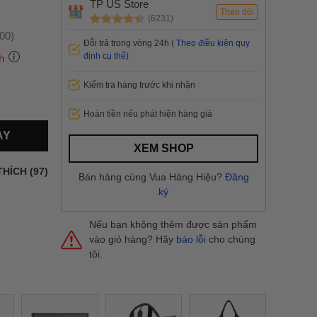
TP US Store
Theo dõi
(6231)
:00)
Đỗi trả trong vòng 24h (
Theo điều kiện quy
định cụ thể
)
h
Kiểm tra hàng trước khi nhận
 thành
Hoàn tiền nếu phát hiện hàng giả
AY
i
và nội
XEM SHOP
nhanh
THÍCH (97)
Bán hàng cùng Vua Hàng Hiệu?
Đăng
 yêu cầu
ký
ng báo
yển tại
Nếu bạn không thêm được sản phẩm
vào giỏ hàng? Hãy
báo lỗi
cho chúng
tôi.