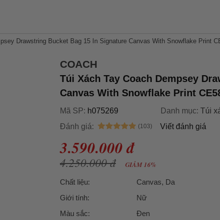
sey Drawstring Bucket Bag 15 In Signature Canvas With Snowflake Print 
COACH
Túi Xách Tay Coach Dempsey Draw
Canvas With Snowflake Print CE
Mã SP:
h075269
Danh mục:
Túi x
Đánh giá:
Viết đánh giá
3.590.000 đ
4.250.000 đ
GIẢM 16%
Chất liệu:
Canvas, Da
Giới tính:
Nữ
Màu sắc:
Đen