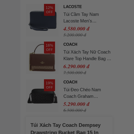
LACOSTE
12%
OFF
Túi Cầm Tay Nam
Lacoste Men's
Chantaco Piqué Bag
4.580.000 đ
NH2922 - 021 Màu Xanh
5.200.000 đ
Navy
COACH
16%
OFF
Túi Xách Tay Nữ Coach
Klare Top Handle Bag In
Signature Canvas
6.290.000 đ
Tan/Brown Màu Nâu
7.500.000 đ
COACH
19%
OFF
Túi Đeo Chéo Nam
Coach Graham
Crossbody Bag In
5.290.000 đ
Signature Canvas
6.500.000 đ
CV921 Màu Đen
Túi Xách Tay Coach Dempsey
Drawstring Bucket Bag 15 In