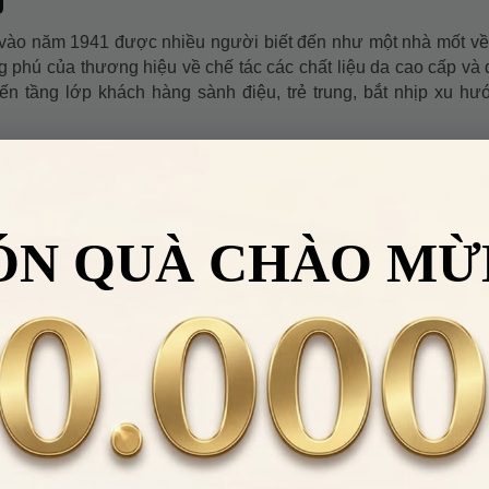
vào năm 1941 được nhiều người biết đến như một nhà mốt về 
ng phú của thương hiệu về chế tác các chất liệu da cao cấp và
tầng lớp khách hàng sành điệu, trẻ trung, bắt nhịp xu hư
ÓN QUÀ CHÀO MỪ