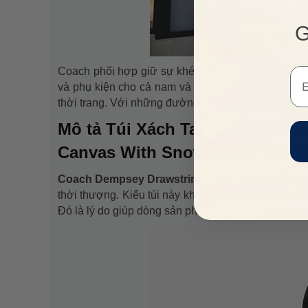
G
Coach phối hợp giữ sự khéo léo truyền thống và th
Em
và phụ kiện cho cả nam và nữ giới. Những mẫu túi
thời trang. Với những đường may tỉ mỉ, chữ ký, ch
Mô tả Túi Xách Tay Coach Demp
Canvas With Snowflake Print 
Coach Dempsey Drawstring Bucket Bag 15 In Si
thời thượng. Kiểu túi này không rườm rà về kiểu d
Đó là lý do giúp dòng sản phẩm này nhanh chóng c