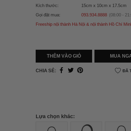
Kích thước:
15cm x 10cm x 17.5cm
Gọi đặt mua:
093.934.8888
(08:00 - 21
Freeship nội thành Hà Nội & nội thành Hồ Chí Min
Ưu đãi dành cho bạn
Miễn phí giao hàng
30.000đ
cho đơn hàng từ
500.000đ
(Áp dụng tại nội thành Hà Nội & nội
Hồ Chí Minh).
THÊM VÀO GIỎ
MUA NG
Lưu ý: Với các đơn hàng tại nội thành
Hà Nộ
thành
Hồ Chí Minh
, khách hàng muốn giao 
CHIA SẺ:
ĐÃ 
trong ngày hoặc Đơn hàng giao hỏa tốc theo
của khách hàng phí vận chuyển sẽ được thô
và áp dụng theo cước phí của đơn vị vận chu
thời điểm đó.
Xem chi tiết →
Lựa chọn khác: