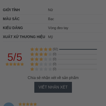
GIỚI TÍNH
Nữ
MÀU SẮC
Bạc
KIỂU DÁNG
Vòng đeo tay
XUẤT XỨ THƯƠNG HIỆU
Mỹ
(92)
5/5
(0)
(0)
(0)
(0)
Chia sẻ nhận xét về sản phẩm
VIẾT NHẬN XÉT