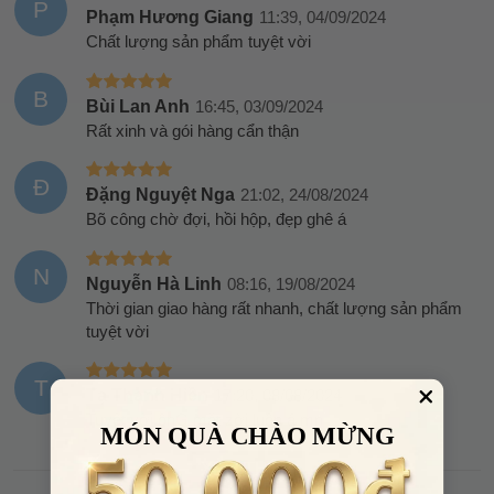
P
Phạm Hương Giang
11:39, 04/09/2024
Chất lượng sản phẩm tuyệt vời
B
Bùi Lan Anh
16:45, 03/09/2024
Rất xinh và gói hàng cẩn thận
Đ
Đặng Nguyệt Nga
21:02, 24/08/2024
Bõ công chờ đợi, hồi hộp, đẹp ghê á
N
Nguyễn Hà Linh
08:16, 19/08/2024
Thời gian giao hàng rất nhanh, chất lượng sản phẩm
tuyệt vời
T
Tạ Thanh Hiền
17:20, 08/08/2024
Tuyệt vời ônG mặt zời luôn á mn
MÓN QUÀ CHÀO MỪNG
XEM THÊM