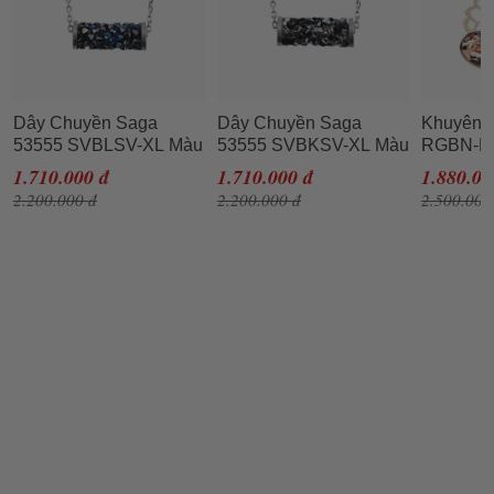
Dây Chuyền Saga
Dây Chuyền Saga
Khuyên T
53555 SVBLSV-XL Màu
53555 SVBKSV-XL Màu
RGBN-R
Bạc
Bạc
Hồng
1.710.000 đ
1.710.000 đ
1.880.00
2.200.000 đ
2.200.000 đ
2.500.000