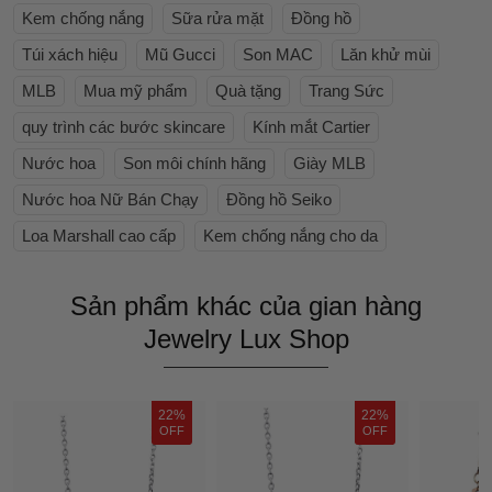
Kem chống nắng
Sữa rửa mặt
Đồng hồ
Túi xách hiệu
Mũ Gucci
Son MAC
Lăn khử mùi
MLB
Mua mỹ phẩm
Quà tặng
Trang Sức
quy trình các bước skincare
Kính mắt Cartier
Nước hoa
Son môi chính hãng
Giày MLB
Nước hoa Nữ Bán Chạy
Đồng hồ Seiko
Loa Marshall cao cấp
Kem chống nắng cho da
Sản phẩm khác của gian hàng
Jewelry Lux Shop
22%
22%
OFF
OFF