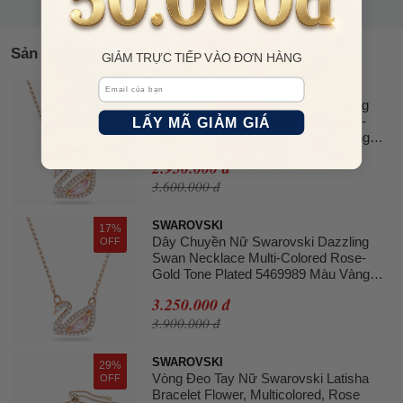
Sản phẩm tương tự
GIẢM TRỰC TIẾP VÀO ĐƠN HÀNG
Email
SWAROVSKI
18%
Dây Chuyền Nữ Swarovski Dazzling
OFF
Swan Necklace Multi-Colored Rose-
LẤY MÃ GIẢM GIÁ
Gold Tone Plated 5469989 Màu Vàng
Hồng
2.950.000 đ
3.600.000 đ
SWAROVSKI
17%
Dây Chuyền Nữ Swarovski Dazzling
OFF
Swan Necklace Multi-Colored Rose-
Gold Tone Plated 5469989 Màu Vàng
Hồng
3.250.000 đ
3.900.000 đ
SWAROVSKI
29%
Vòng Đeo Tay Nữ Swarovski Latisha
OFF
Bracelet Flower, Multicolored, Rose