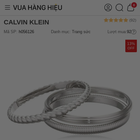
0
CALVIN KLEIN
Mã SP:
h056126
Danh mục:
Trang sức
Lượt mua:
92
13%
OFF