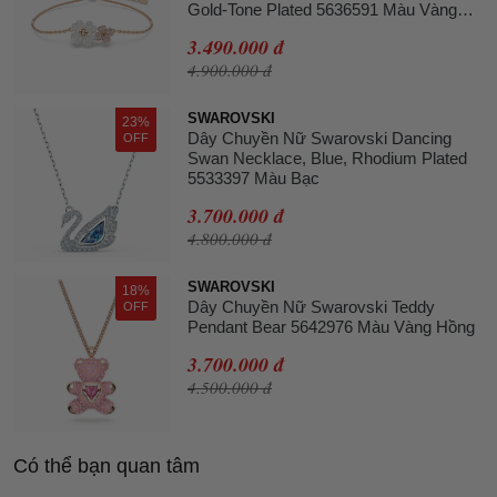
Gold-Tone Plated 5636591 Màu Vàng
Hồng
3.490.000 đ
4.900.000 đ
SWAROVSKI
23%
Dây Chuyền Nữ Swarovski Dancing
OFF
Swan Necklace, Blue, Rhodium Plated
5533397 Màu Bạc
3.700.000 đ
4.800.000 đ
SWAROVSKI
18%
Dây Chuyền Nữ Swarovski Teddy
OFF
Pendant Bear 5642976 Màu Vàng Hồng
3.700.000 đ
4.500.000 đ
Có thể bạn quan tâm