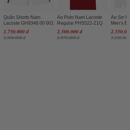
Quần Shorts Nam
Áo Polo Nam Lacoste
Áo Sơ Mi
Lacoste GH9348 00 001
Regular PH5522-Z1Q
Men’s Bu
Regular Fit Sports Màu
Màu Đỏ Đô Size 2
Oxford Co
1.750.000 đ
2.500.000 đ
2.550.00
Trắng Size 5
Regular 
2.500.000 đ
2.870.000 đ
3.250.000
001 Màu 