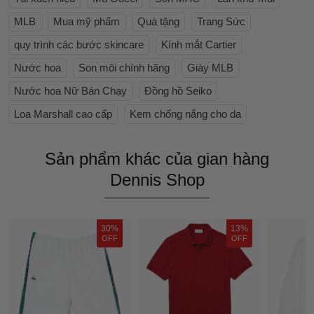
MLB
Mua mỹ phẩm
Quà tặng
Trang Sức
quy trình các bước skincare
Kính mắt Cartier
Nước hoa
Son môi chính hãng
Giày MLB
Nước hoa Nữ Bán Chạy
Đồng hồ Seiko
Loa Marshall cao cấp
Kem chống nắng cho da
Sản phẩm khác của gian hàng
Dennis Shop
30%
13%
OFF
OFF