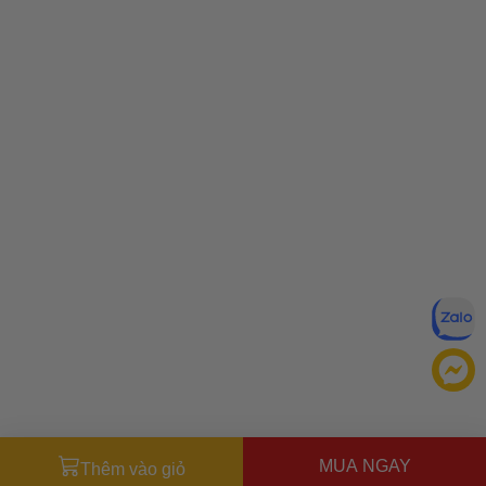
MUA NGAY
Thêm vào giỏ
Đăng ký để nhận ưu đãi qua email: