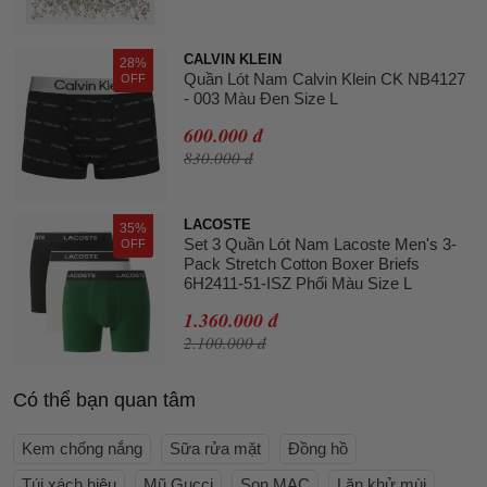
CALVIN KLEIN
28%
Quần Lót Nam Calvin Klein CK NB4127
OFF
- 003 Màu Đen Size L
600.000 đ
830.000 đ
LACOSTE
35%
Set 3 Quần Lót Nam Lacoste Men's 3-
OFF
Pack Stretch Cotton Boxer Briefs
6H2411-51-ISZ Phối Màu Size L
1.360.000 đ
2.100.000 đ
Có thể bạn quan tâm
Kem chống nắng
Sữa rửa mặt
Đồng hồ
Túi xách hiệu
Mũ Gucci
Son MAC
Lăn khử mùi