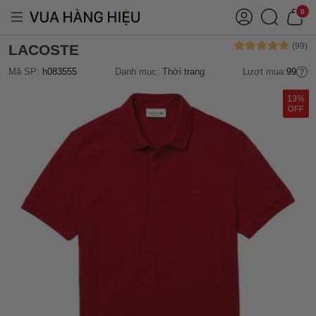
0
LACOSTE
Mã SP:
h083555
Danh mục:
Thời trang
Lượt mua:
99
13%
OFF