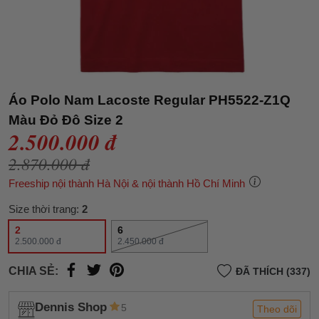
Áo Polo Nam Lacoste Regular PH5522-Z1Q
Màu Đỏ Đô Size 2
2.500.000 đ
2.870.000 đ
Freeship nội thành Hà Nội & nội thành Hồ Chí Minh
Size thời trang:
2
2
6
2.500.000 đ
2.450.000 đ
CHIA SẺ:
ĐÃ THÍCH (337)
Dennis Shop
5
Theo dõi