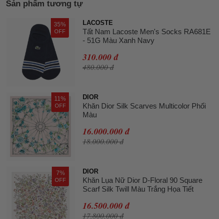
Sản phẩm tương tự
LACOSTE
35%
Tất Nam Lacoste Men's Socks RA681E
OFF
- 51G Màu Xanh Navy
310.000 đ
480.000 đ
DIOR
11%
Khăn Dior Silk Scarves Multicolor Phối
OFF
Màu
16.000.000 đ
18.000.000 đ
DIOR
7%
Khăn Lụa Nữ Dior D-Floral 90 Square
OFF
Scarf Silk Twill Màu Trắng Họa Tiết
16.500.000 đ
17.800.000 đ