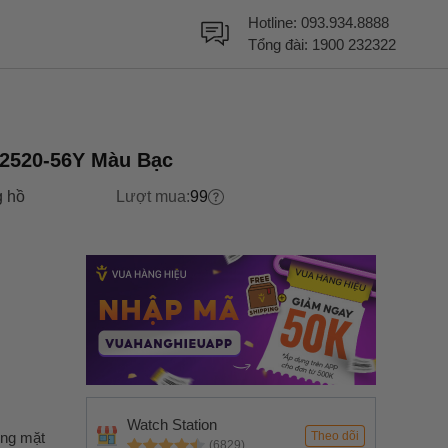
Hotline:
093.934.8888
Tổng đài:
1900 232322
W2520-56Y Màu Bạc
 hồ
Lượt mua:
99
Watch Station
ợng mặt
Theo dõi
(6829)