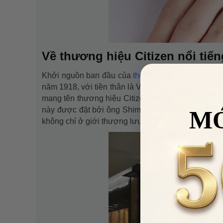
Về thương hiệu Citizen nổi tiến
Khởi nguồn ban đầu của
thương hiệu đồng hồ
Cit
năm 1918, với tiền thân là Viện nghiên cứu đồng h
mang tên thương hiệu Citizen mới xuất hiện. Vốn dĩ
này được đặt bởi ông Shimpei Goto - thị trưởng t
M
không chỉ ở giới thượng lưu mà còn đến với nhữn
VUA