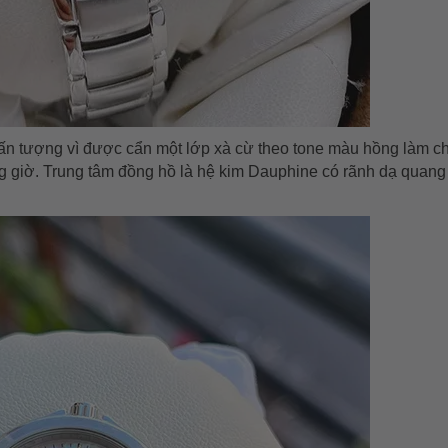
 ấn tượng vì được cẩn một lớp xà cừ theo tone màu hồng làm c
g giờ. Trung tâm đồng hồ là hệ kim Dauphine có rãnh dạ quan