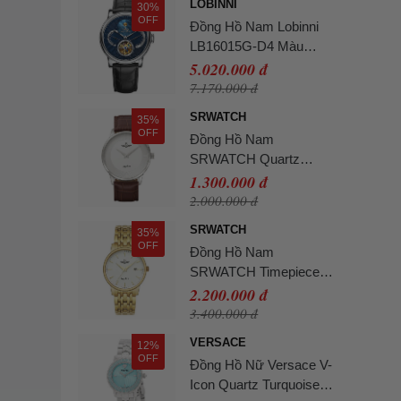
LOBINNI
30%
OFF
Đồng Hồ Nam Lobinni
LB16015G-D4 Màu
Xanh Đen
5.020.000 đ
7.170.000 đ
SRWATCH
35%
OFF
Đồng Hồ Nam
SRWATCH Quartz
Watch SG3004.4102CV
1.300.000 đ
Màu Bạc - Nâu
2.000.000 đ
SRWATCH
35%
OFF
Đồng Hồ Nam
SRWATCH Timepiece
Watch SG1072.1402TE
2.200.000 đ
Màu Vàng Gold
3.400.000 đ
VERSACE
12%
OFF
Đồng Hồ Nữ Versace V-
Icon Quartz Turquoise