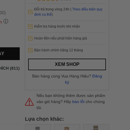
Đỗi trả trong vòng 24h (
Theo điều kiện quy
:00)
định cụ thể
)
h
Kiểm tra hàng trước khi nhận
Hoàn tiền nếu phát hiện hàng giả
 thành
Bảo hành chính hãng 12 tháng
AY
i
và nội
XEM SHOP
nhanh
HÍCH (811)
 yêu cầu
Bán hàng cùng Vua Hàng Hiệu?
Đăng
ng báo
ký
yển tại
Nếu bạn không thêm được sản phẩm
vào giỏ hàng? Hãy
báo lỗi
cho chúng
tôi.
Lựa chọn khác: