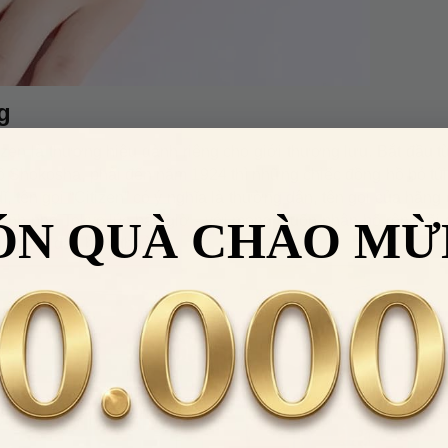
g
izen là thương hiệu dành riêng cho giới thượng lưu. Bắt đầu 
ồ Shokosha, phải đến năm 1924 thì những chiếc đồng hồ bỏ túi
, tên gọi “Citizen” có ý nghĩa là thường dân, tên gọi của hãng
hành phố Tokyo lúc bấy giờ - với mong muốn phân bố rộng rãi
ÓN QUÀ CHÀO MỪ
g người dân bình thường.
Nhập
VHHWATCH0662
để giảm
50.000đ
cho đơn hàng giá trị từ
LẤY
2.000.000đ
Điều 
 HÀNG HIỆU
Áp dụng cho sản phẩm danh mục
Đồng
hồ
.
Nhập
VHHDH17
để giảm
50.000đ
cho