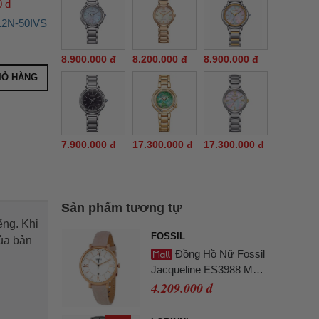
0 đ
12N-50IVS
8.900.000 đ
8.200.000 đ
8.900.000 đ
IỎ HÀNG
7.900.000 đ
17.300.000 đ
17.300.000 đ
Sản phẩm tương tự
ếng. Khi
FOSSIL
của bản
Đồng Hồ Nữ Fossil
Jacqueline ES3988 Màu
Hồng Trắng
4.209.000 đ