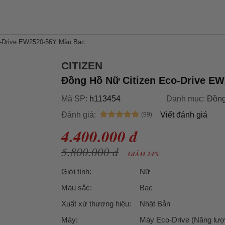
o-Drive EW2520-56Y Màu Bạc
CITIZEN
Đồng Hồ Nữ Citizen Eco-Drive E
Mã SP:
h113454
Danh mục:
Đồng
Đánh giá:
Viết đánh giá
4.400.000 đ
5.800.000 đ
GIẢM 24%
Giới tính:
Nữ
Màu sắc:
Bạc
Xuất xứ thương hiệu:
Nhật Bản
Máy:
Máy Eco-Drive (Năng lư