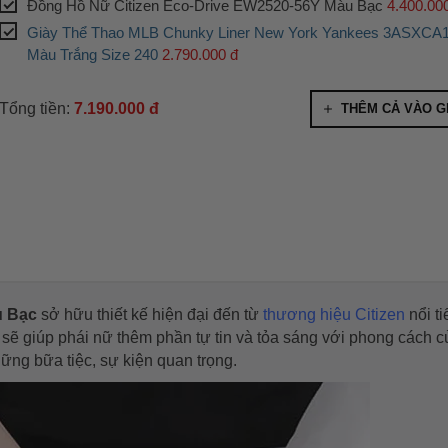
Đồng Hồ Nữ Citizen Eco-Drive EW2520-56Y Màu Bạc
4.400.00
Giày Thể Thao MLB Chunky Liner New York Yankees 3ASXCA
Màu Trắng Size 240
2.790.000 đ
Tổng tiền:
7.190.000 đ
THÊM CẢ VÀO G
u Bạc
sở hữu thiết kế hiện đại đến từ
thương hiệu Citizen
nổi ti
sẽ giúp phái nữ thêm phần tự tin và tỏa sáng với phong cách 
hững bữa tiệc, sự kiện quan trọng.