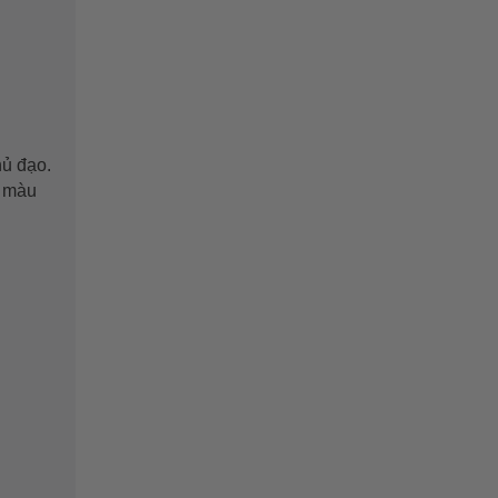
hủ đạo.
g màu