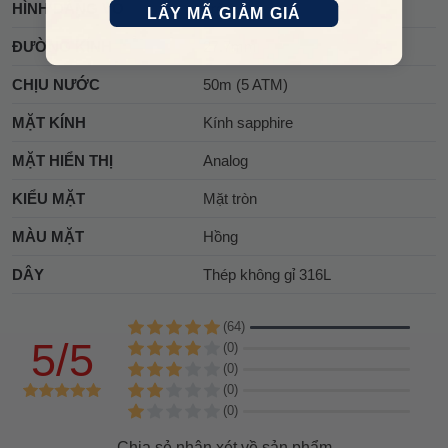
HÌNH DÁNG VỎ
Tròn
LẤY MÃ GIẢM GIÁ
ĐƯỜNG KÍNH
27.7mm
CHỊU NƯỚC
50m (5 ATM)
MẶT KÍNH
Kính sapphire
MẶT HIỂN THỊ
Analog
KIỂU MẶT
Mặt tròn
MÀU MẶT
Hồng
DÂY
Thép không gỉ 316L
(64)
5/5
(0)
(0)
(0)
(0)
Chia sẻ nhận xét về sản phẩm