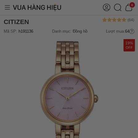
0
CITIZEN
Mã SP:
h191136
Danh mục:
Đồng hồ
Lượt mua:
64
19%
OFF