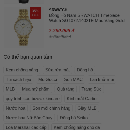
SRWATCH
35%
Đồng Hồ Nam SRWATCH Timepiece
OFF
Watch SG1072.1402TE Màu Vàng Gold
2.200.000 đ
3.400.000 đ
Có thể bạn quan tâm
Kem chống nắng
Sữa rửa mặt
Đồng hồ
Túi xách hiệu
Mũ Gucci
Son MAC
Lăn khử mùi
MLB
Mua mỹ phẩm
Quà tặng
Trang Sức
quy trình các bước skincare
Kính mắt Cartier
Nước hoa
Son môi chính hãng
Giày MLB
Nước hoa Nữ Bán Chạy
Đồng hồ Seiko
Loa Marshall cao cấp
Kem chống nắng cho da