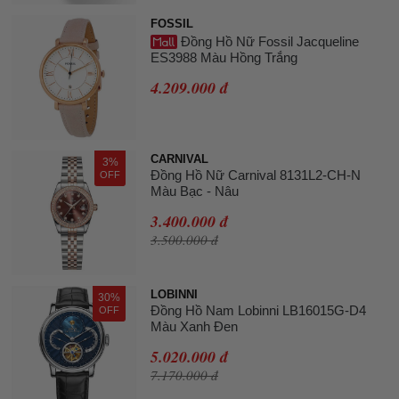
FOSSIL
Đồng Hồ Nữ Fossil Jacqueline
ES3988 Màu Hồng Trắng
4.209.000 đ
CARNIVAL
3%
Đồng Hồ Nữ Carnival 8131L2-CH-N
OFF
Màu Bạc - Nâu
3.400.000 đ
3.500.000 đ
LOBINNI
30%
Đồng Hồ Nam Lobinni LB16015G-D4
OFF
Màu Xanh Đen
5.020.000 đ
7.170.000 đ