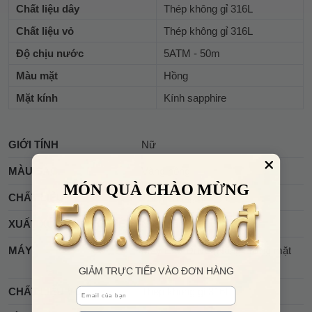
Chất liệu dây
Thép không gỉ 316L
Chất liệu vỏ
Thép không gỉ 316L
Độ chịu nước
5ATM - 50m
Màu mặt
Hồng
Mặt kính
Kính sapphire
GIỚI TÍNH
Nữ
MÀU SẮC
Vàng hồng
MÓN QUÀ CHÀO MỪNG
CHẤT LIỆU
Thép không gỉ 316L
XUẤT XỨ THƯƠNG HIỆU
Nhật Bản
MÁY
Máy Eco-Drive (Năng lượng mặt
trời)
GIẢM TRỰC TIẾP VÀO ĐƠN HÀNG
Email
CHẤT LIỆU VỎ
Thép không gỉ 316L