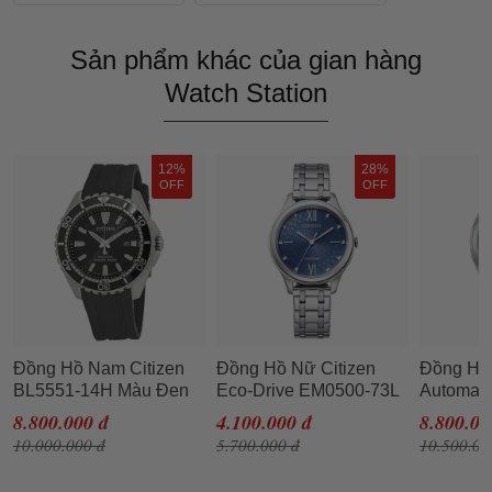
Sản phẩm khác của gian hàng
Watch Station
12%
28%
OFF
OFF
Đồng Hồ Nam Citizen
Đồng Hồ Nữ Citizen
Đồng Hồ 
BL5551-14H Màu Đen
Eco-Drive EM0500-73L
Automati
NJ0151-
8.800.000 đ
4.100.000 đ
8.800.00
Bạc
10.000.000 đ
5.700.000 đ
10.500.00