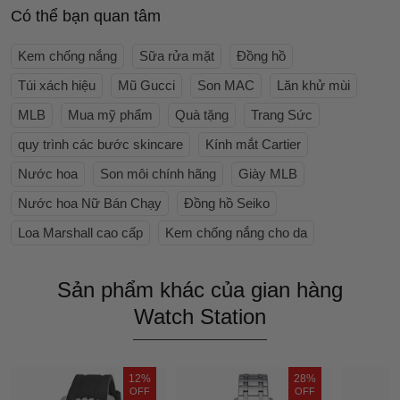
Có thể bạn quan tâm
Kem chống nắng
Sữa rửa mặt
Đồng hồ
Túi xách hiệu
Mũ Gucci
Son MAC
Lăn khử mùi
MLB
Mua mỹ phẩm
Quà tặng
Trang Sức
quy trình các bước skincare
Kính mắt Cartier
Nước hoa
Son môi chính hãng
Giày MLB
Nước hoa Nữ Bán Chạy
Đồng hồ Seiko
Loa Marshall cao cấp
Kem chống nắng cho da
Sản phẩm khác của gian hàng
Watch Station
12%
28%
OFF
OFF