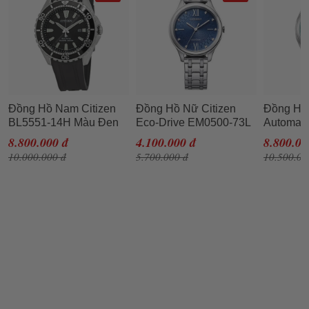
Đồng Hồ Nam Citizen
Đồng Hồ Nữ Citizen
Đồng Hồ 
BL5551-14H Màu Đen
Eco-Drive EM0500-73L
Automati
NJ0151-
8.800.000 đ
4.100.000 đ
8.800.00
Bạc
10.000.000 đ
5.700.000 đ
10.500.00