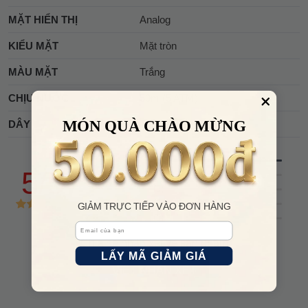
MẶT HIỂN THỊ
Analog
KIỂU MẶT
Mặt tròn
MÀU MẶT
Trắng
CHỊU NƯỚC
50m (5 ATM)
MÓN QUÀ CHÀO MỪNG
DÂY
Thép không gỉ 316L
(50)
5/5
(0)
(0)
(0)
GIẢM TRỰC TIẾP VÀO ĐƠN HÀNG
(0)
Email
Chia sẻ nhận xét về sản phẩm
LẤY MÃ GIẢM GIÁ
VIẾT NHẬN XÉT