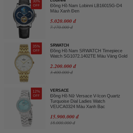
LOBINNI
30%
Đồng Hồ Nam Lobinni LB16015G-D4
OFF
Màu Xanh Đen
5.020.000 đ
7.170.000 đ
SRWATCH
35%
Đồng Hồ Nam SRWATCH Timepiece
OFF
Watch SG1072.1402TE Màu Vàng Gold
2.200.000 đ
3.400.000 đ
VERSACE
12%
Đồng Hồ Nữ Versace V-Icon Quartz
OFF
Turquoise Dial Ladies Watch
VEUCA0324 Màu Xanh Bạc
15.900.000 đ
18.000.000 đ