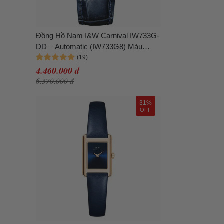
Đồng Hồ Nam I&W Carnival IW733G-
DD – Automatic (IW733G8) Màu
Xanh Navy
4.460.000 đ
6.370.000 đ
31%
OFF