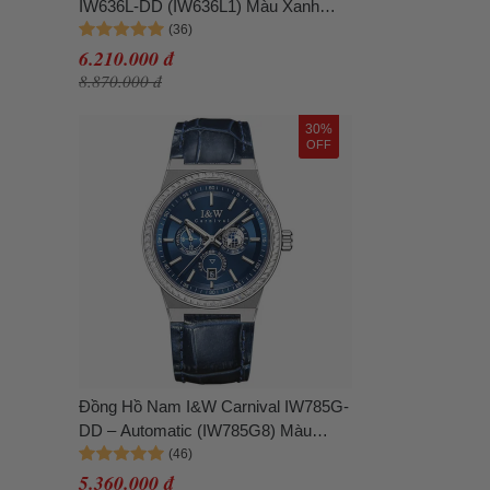
IW636L-DD (IW636L1) Màu Xanh
Navy
6.210.000 đ
8.870.000 đ
30%
OFF
Đồng Hồ Nam I&W Carnival IW785G-
DD – Automatic (IW785G8) Màu
Xanh Navy
5.360.000 đ