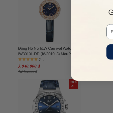
G
Em
Đồng Hồ Nữ I&W Carnival Watch
IW3010L-DD (IW3010L3) Màu Xanh
Navy
3.040.000 đ
4.340.000 đ
30%
OFF