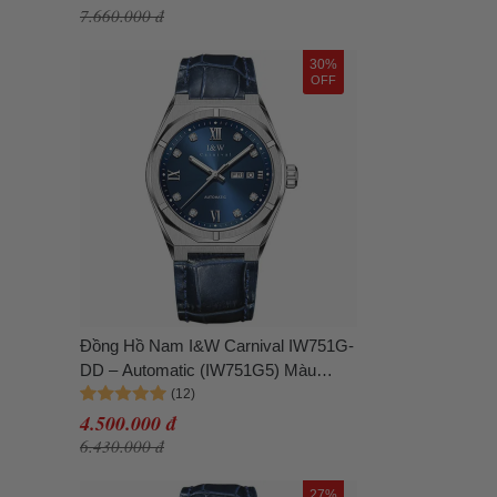
7.660.000 đ
30%
OFF
Đồng Hồ Nam I&W Carnival IW751G-
DD – Automatic (IW751G5) Màu
Xanh Navy
4.500.000 đ
6.430.000 đ
27%