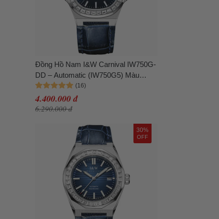
Đồng Hồ Nam I&W Carnival IW750G-
DD – Automatic (IW750G5) Màu
Xanh Navy
4.400.000 đ
6.290.000 đ
30%
OFF