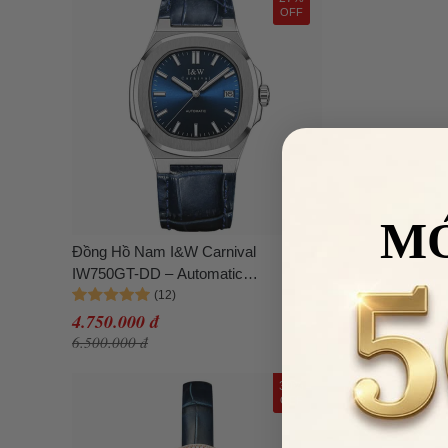
OFF
M
Đồng Hồ Nam I&W Carnival
IW750GT-DD – Automatic
(IW750GT5) Màu Xanh Navy
4.750.000 đ
6.500.000 đ
30%
OFF