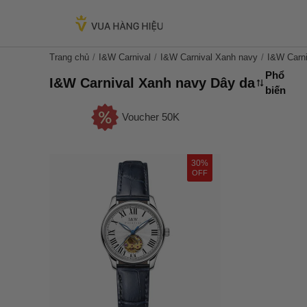
Trang chủ
I&W Carnival
I&W Carnival Xanh navy
I&W Carn
Phổ
I&W Carnival Xanh navy Dây da
biến
Voucher 50K
30%
OFF