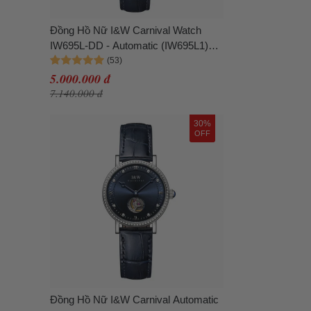
Đồng Hồ Nữ I&W Carnival Watch
IW695L-DD - Automatic (IW695L1)
Màu Xanh Navy
5.000.000 đ
7.140.000 đ
30%
OFF
Đồng Hồ Nữ I&W Carnival Automatic