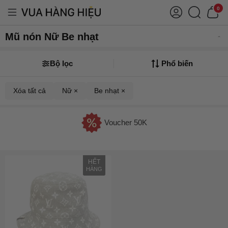
0
Mũ nón Nữ Be nhạt
Bộ lọc
Phổ biến
Xóa tất cả
Nữ ×
Be nhạt ×
Voucher 50K
HẾT
HÀNG