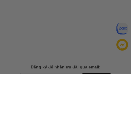
Đăng ký để nhận ưu đãi qua email:
ĐĂNG KÝ
Chính sách bảo mật của
Bằng cách đăng ký, bạn đồng ý với
chúng tôi
TẢI ỨNG DỤNG CHO ĐIỆN THOẠI